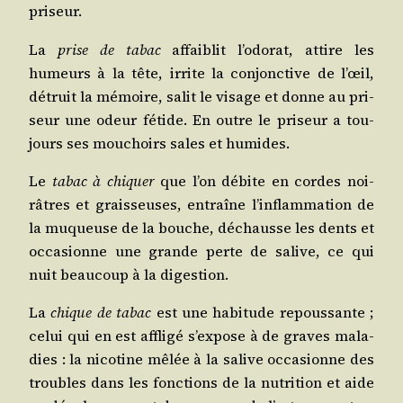
priseur.
La
prise de tabac
affai­blit l’o­do­rat, attire les
humeurs à la tête, irrite la conjonc­tive de l’œil,
détruit la mémoire, salit le visage et donne au pri­
seur une odeur fétide. En outre le pri­seur a tou­
jours ses mou­choirs sales et humides.
Le
tabac à chi­quer
que l’on débite en cordes noi­
râtres et grais­seuses, entraîne l’in­flam­ma­tion de
la muqueuse de la bouche, déchausse les dents et
occa­sionne une grande perte de salive, ce qui
nuit beau­coup à la digestion.
La
chique de tabac
est une habi­tude repous­sante ;
celui qui en est affli­gé s’ex­pose à de graves mala­
dies : la nico­tine mêlée à la salive occa­sionne des
troubles dans les fonc­tions de la nutri­tion et aide