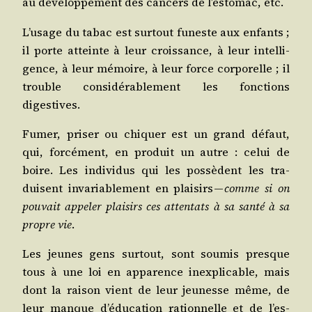
au déve­lop­pe­ment des can­cers de l’es­to­mac, etc.
L’u­sage du tabac est sur­tout funeste aux enfants ;
il porte atteinte à leur crois­sance, à leur intel­li­
gence, à leur mémoire, à leur force cor­po­relle ; il
trouble consi­dé­ra­ble­ment les fonc­tions
digestives.
Fumer, pri­ser ou chi­quer est un grand défaut,
qui, for­cé­ment, en pro­duit un autre : celui de
boire. Les indi­vi­dus qui les pos­sèdent les tra­
duisent inva­ria­ble­ment en plai­sirs —
comme si on
pou­vait appe­ler plai­sirs ces atten­tats à sa san­té à sa
propre vie
.
Les jeunes gens sur­tout, sont sou­mis presque
tous à une loi en appa­rence inex­pli­cable, mais
dont la rai­son vient de leur jeu­nesse même, de
leur manque d’é­du­ca­tion ration­nelle et de l’es­