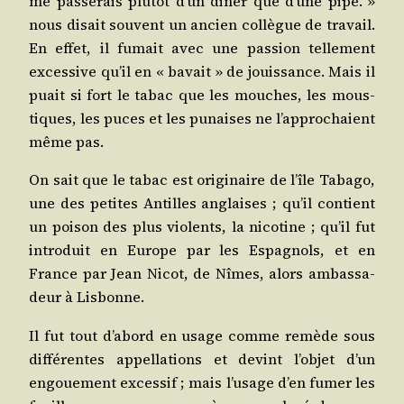
me pas­se­rais plu­tôt d’un diner que d’une pipe. »
nous disait sou­vent un ancien col­lègue de tra­vail.
En effet, il fumait avec une pas­sion tel­le­ment
exces­sive qu’il en « bavait » de jouis­sance. Mais il
puait si fort le tabac que les mouches, les mous­
tiques, les puces et les punaises ne l’ap­pro­chaient
même pas.
On sait que le tabac est ori­gi­naire de l’île Taba­go,
une des petites Antilles anglaises ; qu’il contient
un poi­son des plus vio­lents, la nico­tine ; qu’il fut
intro­duit en Europe par les Espa­gnols, et en
France par Jean Nicot, de Nîmes, alors ambas­sa­
deur à Lisbonne.
Il fut tout d’a­bord en usage comme remède sous
dif­fé­rentes appel­la­tions et devint l’ob­jet d’un
engoue­ment exces­sif ; mais l’u­sage d’en fumer les