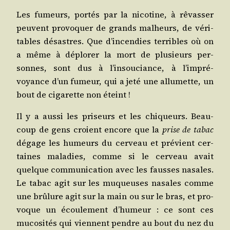
Les fumeurs, por­tés par la nico­tine, à rêvas­ser
peuvent pro­vo­quer de grands mal­heurs, de véri­
tables désastres. Que d’in­cen­dies ter­ribles où on
a même à déplo­rer la mort de plu­sieurs per­
sonnes, sont dus à l’in­sou­ciance, à l’im­pré­
voyance d’un fumeur, qui a jeté une allu­mette, un
bout de ciga­rette non éteint !
Il y a aus­si les pri­seurs et les chi­queurs. Beau­
coup de gens croient encore que la
prise de tabac
dégage les humeurs du cer­veau et pré­vient cer­
taines mala­dies, comme si le cer­veau avait
quelque com­mu­ni­ca­tion avec les fausses nasales.
Le tabac agit sur les muqueuses nasales comme
une brû­lure agit sur la main ou sur le bras, et pro­
voque un écou­le­ment d’hu­meur : ce sont ces
muco­si­tés qui viennent pendre au bout du nez du