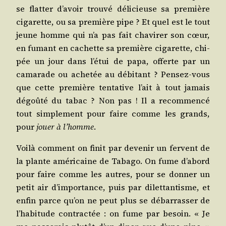
se flat­ter d’a­voir trou­vé déli­cieuse sa pre­mière
ciga­rette, ou sa pre­mière pipe ? Et quel est le tout
jeune homme qui n’a pas fait cha­vi­rer son cœur,
en fumant en cachette sa pre­mière ciga­rette, chi­
pée un jour dans l’é­tui de papa, offerte par un
cama­rade ou ache­tée au débi­tant ? Pen­sez-vous
que cette pre­mière ten­ta­tive l’ait à tout jamais
dégoû­té du tabac ? Non pas ! Il a recom­men­cé
tout sim­ple­ment pour faire comme les grands,
pour
jouer à l’homme
.
Voi­là com­ment on finit par deve­nir un fervent de
la plante amé­ri­caine de Taba­go. On fume d’a­bord
pour faire comme les autres, pour se don­ner un
petit air d’im­por­tance, puis par dilet­tan­tisme, et
enfin parce qu’on ne peut plus se débar­ras­ser de
l’ha­bi­tude contrac­tée : on fume par besoin. « Je