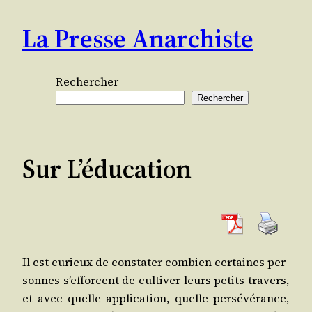
Aller
La Presse Anarchiste
au
contenu
Rechercher
Rechercher
Sur L’éducation
Il est curieux de consta­ter com­bien cer­taines per­
sonnes s’ef­forcent de culti­ver leurs petits tra­vers,
et avec quelle appli­ca­tion, quelle per­sé­vé­rance,