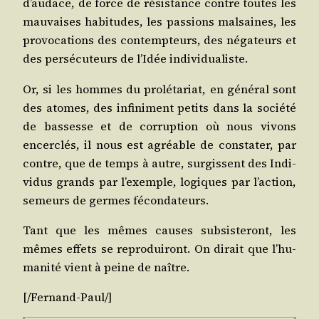
d’au­dace, de force de résis­tance contre toutes les
mau­vaises habi­tudes, les pas­sions mal­saines, les
pro­vo­ca­tions des contemp­teurs, des néga­teurs et
des per­sé­cu­teurs de l’I­dée individualiste.
Or, si les hommes du pro­lé­ta­riat, en géné­ral sont
des atomes, des infi­ni­ment petits dans la socié­té
de bas­sesse et de cor­rup­tion où nous vivons
encer­clés, il nous est agréable de consta­ter, par
contre, que de temps à autre, sur­gissent des Indi­
vi­dus grands par l’exemple, logiques par l’ac­tion,
semeurs de germes fécondateurs.
Tant que les mêmes causes sub­sis­te­ront, les
mêmes effets se repro­dui­ront. On dirait que l’hu­
ma­ni­té vient à peine de naître.
[/Fer­nand-Paul/]