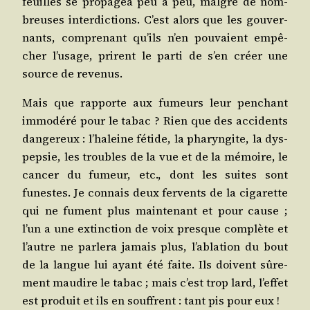
feuilles se pro­pa­gea peu à peu, mal­gré de nom­
breuses inter­dic­tions. C’est alors que les gou­ver­
nants, com­pre­nant qu’ils n’en pou­vaient empê­
cher l’u­sage, prirent le par­ti de s’en créer une
source de revenus.
Mais que rap­porte aux fumeurs leur pen­chant
immo­dé­ré pour le tabac ? Rien que des acci­dents
dan­ge­reux : l’ha­leine fétide, la pha­ryn­gite, la dys­
pep­sie, les troubles de la vue et de la mémoire, le
can­cer du fumeur, etc., dont les suites sont
funestes. Je connais deux fer­vents de la ciga­rette
qui ne fument plus main­te­nant et pour cause ;
l’un a une extinc­tion de voix presque com­plète et
l’autre ne par­le­ra jamais plus, l’a­bla­tion du bout
de la langue lui ayant été faite. Ils doivent sûre­
ment mau­dire le tabac ; mais c’est trop lard, l’ef­fet
est pro­duit et ils en souffrent : tant pis pour eux !