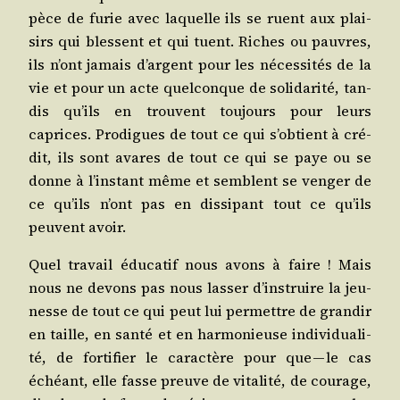
pèce de furie avec laquelle ils se ruent aux plai­
sirs qui blessent et qui tuent. Riches ou pauvres,
ils n’ont jamais d’argent pour les néces­si­tés de la
vie et pour un acte quel­conque de soli­da­ri­té, tan­
dis qu’ils en trouvent tou­jours pour leurs
caprices. Pro­digues de tout ce qui s’ob­tient à cré­
dit, ils sont avares de tout ce qui se paye ou se
donne à l’ins­tant même et semblent se ven­ger de
ce qu’ils n’ont pas en dis­si­pant tout ce qu’ils
peuvent avoir.
Quel tra­vail édu­ca­tif nous avons à faire ! Mais
nous ne devons pas nous las­ser d’ins­truire la jeu­
nesse de tout ce qui peut lui per­mettre de gran­dir
en taille, en san­té et en har­mo­nieuse indi­vi­dua­li­
té, de for­ti­fier le carac­tère pour que — le cas
échéant, elle fasse preuve de vita­li­té, de cou­rage,