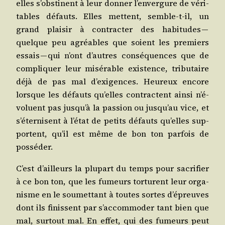
elles s’obs­tinent à leur don­ner l’en­ver­gure de véri­
tables défauts. Elles mettent, semble-t-il, un
grand plai­sir à contrac­ter des habi­tudes —
quelque peu agréables que soient les pre­miers
essais — qui n’ont d’autres consé­quences que de
com­pli­quer leur misé­rable exis­tence, tri­bu­taire
déjà de pas mal d’exi­gences. Heu­reux encore
lorsque les défauts qu’elles contractent ain­si n’é­
vo­luent pas jus­qu’à la pas­sion ou jus­qu’au vice, et
s’é­ter­nisent à l’é­tat de petits défauts qu’elles sup­
portent, qu’il est même de bon ton par­fois de
posséder.
C’est d’ailleurs la plu­part du temps pour sacri­fier
à ce bon ton, que les fumeurs tor­turent leur orga­
nisme en le sou­met­tant à toutes sortes d’é­preuves
dont ils finissent par s’ac­com­mo­der tant bien que
mal, sur­tout mal. En effet, qui des fumeurs peut