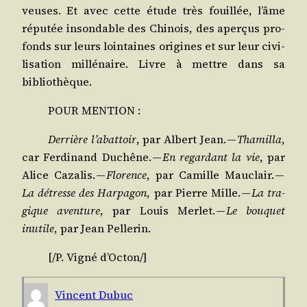
veuses. Et avec cette étude très fouillée, l’âme
répu­tée inson­dable des Chi­nois, des aper­çus pro­
fonds sur leurs loin­taines ori­gines et sur leur civi­
li­sa­tion mil­lé­naire. Livre à mettre dans sa
bibliothèque.
POUR MENTION :
Der­rière l’abattoir
, par Albert Jean. —
Tha­mil­la
,
car Fer­di­nand Duchêne. —
En regar­dant la vie
, par
Alice Caza­lis. —
Flo­rence
, par Camille Mau­clair. —
La détresse des Har­pa­gon
, par Pierre Mille. —
La tra­
gique aven­ture
, par Louis Mer­let. —
Le bou­quet
inutile
, par Jean Pellerin.
[/​P.
Vigné d’Octon
/​]
Vincent Dubuc