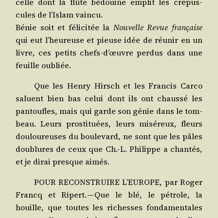
celle dont la flûte bédouine emplit les cré­pus­
cules de l’Islam vaincu.
Bénie soit et féli­ci­tée la
Nou­velle Revue fran­çaise
qui eut l’heureuse et pieuse idée de réunir en un
livre, ces petits chefs‑d’œuvre per­dus dans une
feuille oubliée.
Que les Hen­ry Hirsch et les Fran­cis Car­co
saluent bien bas celui dont ils ont chaus­sé les
pan­toufles, mais qui garde son génie dans le tom­
beau. Leurs pros­ti­tuées, leurs misé­reux, fleurs
dou­lou­reuses du bou­le­vard, ne sont que les pâles
dou­blures de ceux que Ch.-L. Phi­lippe a chan­tés,
et je dirai presque aimés.
POUR RECONSTRUIRE L’EUROPE, par Roger
Francq et Ripert. — Que le blé, le pétrole, la
houille, que toutes les richesses fon­da­men­tales