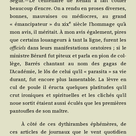
Ségur. — Le cen­te­naire de Renan a fait cou­ler
beau­coup d’encre. On a ren­du en proses diverses,
bonnes, mau­vaises ou médiocres, au grand
e
« éman­ci­pa­teur » du
xix
siècle l’hommage qu’à
mon avis, il méri­tait. À mon avis éga­le­ment, pires
que cer­tains louan­geurs à tant la ligne, furent les
offi­ciels
dans leurs mani­fes­ta­tions ora­toires ; si le
ministre Bérard fut piteux et par­la en pion de col­
lège, Bar­rés chan­tant au nom des gagas de
l’Académie, le lôs de celui qu’il « para­si­ta » sa vie
durant, fut encore plus lamen­table. La lèvre en
cul de poule il éruc­ta quelques pla­ti­tudes qu’il
crut iro­niques et spi­ri­tuelles et les cli­chés qu’il
noue sor­tit étaient aus­si écu­lés que les pre­mières
pan­toufles de son maître.
À côté de ces dythi­rambes éphé­mères, de
ces articles de jour­naux que le vent quo­ti­dien