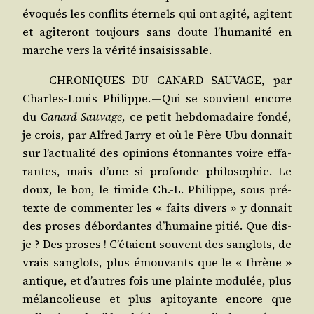
évo­qués les conflits éter­nels qui ont agi­té, agitent
et agi­te­ront tou­jours sans doute l’humanité en
marche vers la véri­té insaisissable.
CHRONIQUES DU CANARD SAUVAGE, par
Charles-Louis Phi­lippe. — Qui se sou­vient encore
du
Canard Sau­vage
, ce petit heb­do­ma­daire fon­dé,
je crois, par Alfred Jar­ry et où le Père Ubu don­nait
sur l’actualité des opi­nions éton­nantes voire effa­
rantes, mais d’une si pro­fonde phi­lo­so­phie. Le
doux, le bon, le timide Ch.-L. Phi­lippe, sous pré­
texte de com­men­ter les « faits divers » y don­nait
des proses débor­dantes d’humaine pitié. Que dis-
je ? Des proses ! C’étaient sou­vent des san­glots, de
vrais san­glots, plus émou­vants que le « thrène »
antique, et d’autres fois une plainte modu­lée, plus
mélan­co­lieuse et plus api­toyante encore que