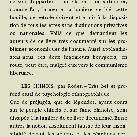
cessent d’appartenir à un État ou a un par­ti­cu­lier,
comme l’air, la mer et la lumière, ce blé, cette
houille, ce pétrole doivent être mis à la dis­po­si­
tion de tous les êtres sans dis­tinc­tions pri­va­tives
ou natio­nales. Voi­là ce que demandent les
auteurs de ce livre très docu­men­té sur les pro­
blèmes éco­no­miques de l’heure. Aus­si applau­dis­
sons-nous ces deux ingé­nieurs bour­geois, en
route, peut-être, mal­gré eux vers le com­mu­nisme
libertaire.
LES CHINOIS, par Rodes. — Très bel et pro­
fond essai de psy­cho­lo­gie ethnographique.
Que de pré­ju­gés, que de légendes, ayant cours
sur le peuple chi­nois et sur l’âme chi­noise, sont
dis­si­pés à la lumière de ce livre docu­men­té. Entre
autres la notion abso­lu­ment fausse de leur insen­
si­bi­li­té devant les actions et les réac­tions ner­