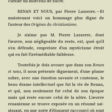
cueillir un mor­ceau de sucre.
RENAN ET NOUS, par Pierre Las­serre. — Et
main­te­nant voi­ci un hom­mage plus digne de
l’auteur des
Ori­gines du chris­tia­nisme
.
Je n’aime pas M. Pierre Las­serre, dont
l’œuvre, non négli­geable du reste, est, quoi qu’il
s’en défende, empreinte d’un mys­ti­cisme étroit
qui en fait l’irrémédiable faiblesse.
Tou­te­fois je dois avouer que dans son
Renan
et nous
, il nous pré­sente digne­ment, d’une plume
sobre, avec une émo­tion savante et conte­nue, le
beau drame intel­lec­tuel que fut la vie de Renan,
et qui, non seule­ment fut celui de son époque
mais qui reste encore celui de la nôtre. L’œuvre
rena­nienne se trouve expo­sée en un résu­mé sai­
sis­sant, en une sorte d’éloquent rac­cour­ci où sont