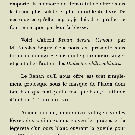
emporte, la mémoire de Renan fut célé­brée sous
la forme plus solide et plus durable du livre. De
ces œuvres qu’elle ins­pi­ra, je dois dire qu’elles se
font remar­quer par leur faiblesse.
Voi­ci d’abord
Renan devant l’Amour
par
M. Nico­las Ségur. Cela nous est pré­sen­té sous
forme de dia­logues sans doute pour mieux sin­ger
et pas­ti­cher l’auteur des
Dia­logues phi­lo­so­phiques
.
Le Renan qu’il nous offre est tout sim­ple­
ment gro­tesque sous le masque de Pla­ton dont
tant bien que mal, plu­tôt mal que bien, il l’affuble
d’un bout à l’antre du livre.
Amour humain, amour divin vol­tigent sur les
lèvres des « dia­lo­guants » avec les grâces et la
légè­re­té d’un ours blanc ouvrant la gueule pour