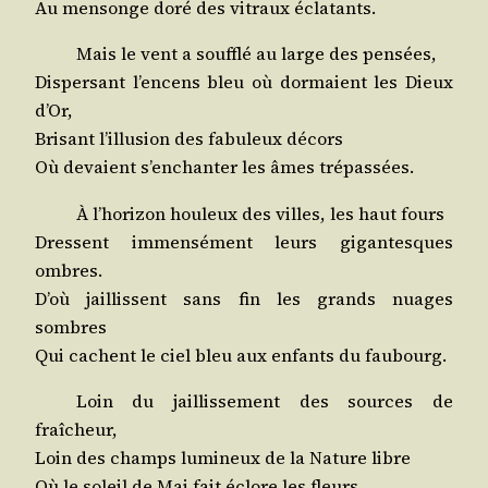
Au men­songe doré des vitraux éclatants.
Mais le vent a souf­flé au large des pensées,
Dis­per­sant l’encens bleu où dor­maient les Dieux
d’Or,
Bri­sant l’illusion des fabu­leux décors
Où devaient s’enchanter les âmes trépassées.
À l’horizon hou­leux des villes, les haut fours
Dressent immen­sé­ment leurs gigan­tesques
ombres.
D’où jaillissent sans fin les grands nuages
sombres
Qui cachent le ciel bleu aux enfants du faubourg.
Loin du jaillis­se­ment des sources de
fraîcheur,
Loin des champs lumi­neux de la Nature libre
Où le soleil de Mai fait éclore les fleurs.