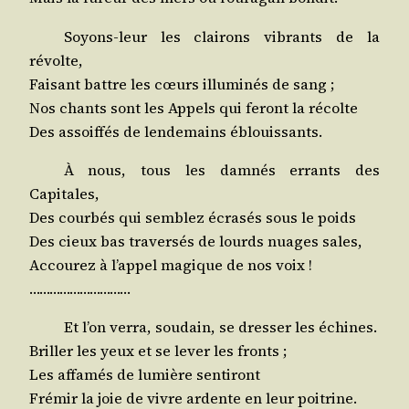
Soyons-leur les clai­rons vibrants de la
révolte,
Fai­sant battre les cœurs illu­mi­nés de sang ;
Nos chants sont les Appels qui feront la récolte
Des assoif­fés de len­de­mains éblouissants.
À nous, tous les dam­nés errants des
Capitales,
Des cour­bés qui sem­blez écra­sés sous le poids
Des cieux bas tra­ver­sés de lourds nuages sales,
Accou­rez à l’appel magique de nos voix !
…………………………
Et l’on ver­ra, sou­dain, se dres­ser les échines.
Briller les yeux et se lever les fronts ;
Les affa­més de lumière sentiront
Fré­mir la joie de vivre ardente en leur poitrine.