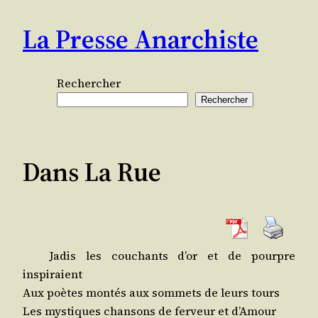
Aller
La Presse Anarchiste
au
contenu
Rechercher
Rechercher
Dans La Rue
Jadis les cou­chants d’or et de pourpre
inspiraient
Aux poètes mon­tés aux som­mets de leurs tours
Les mys­tiques chan­sons de fer­veur et d’Amour