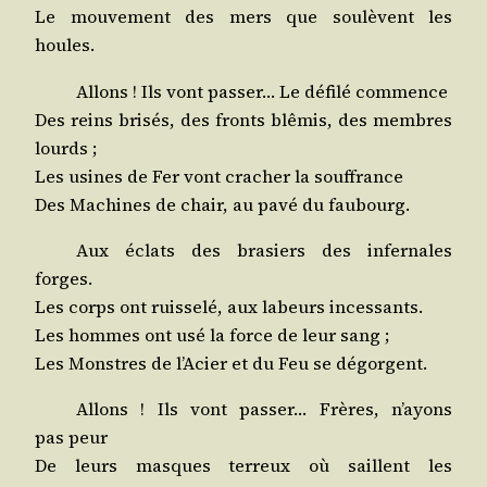
Le mou­ve­ment des mers que sou­lèvent les
houles.
Allons ! Ils vont pas­ser… Le défi­lé commence
Des reins bri­sés, des fronts blê­mis, des membres
lourds ;
Les usines de Fer vont cra­cher la souffrance
Des Machines de chair, au pavé du faubourg.
Aux éclats des bra­siers des infer­nales
forges.
Les corps ont ruis­se­lé, aux labeurs incessants.
Les hommes ont usé la force de leur sang ;
Les Monstres de l’Acier et du Feu se dégorgent.
Allons ! Ils vont pas­ser… Frères, n’ayons
pas peur
De leurs masques ter­reux où saillent les