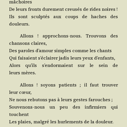
mâchoires
De leurs fronts dure­ment creu­sés de rides noires !
Ils sont sculp­tés aux coups de haches des
douleurs.
Allons ! appro­chons-nous. Trou­vons des
chan­sons claires,
Des paroles d’amour simples comme les chants
Qui fai­saient s’éclairer jadis leurs yeux d’enfants,
Alors qu’ils s’endormaient sur le sein de
leurs mères.
Allons ! soyons patients ; il faut trou­ver
leur cœur,
Ne nous rebu­tons pas à leurs gestes farouches ;
Sou­ve­nons-nous un peu des infir­miers qui
touchent
Les plaies, mal­gré les hur­le­ments de la douleur.