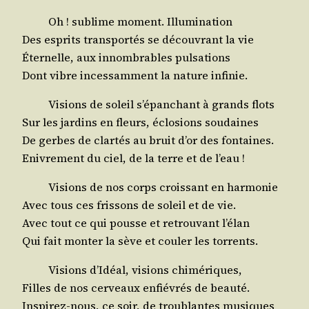
Oh ! sublime moment. Illumination
Des esprits trans­por­tés se décou­vrant la vie
Éter­nelle, aux innom­brables pulsations
Dont vibre inces­sam­ment la nature infinie.
Visions de soleil s’épanchant à grands flots
Sur les jar­dins en fleurs, éclo­sions soudaines
De gerbes de clar­tés au bruit d’or des fontaines.
Enivre­ment du ciel, de la terre et de l’eau !
Visions de nos corps crois­sant en harmonie
Avec tous ces fris­sons de soleil et de vie.
Avec tout ce qui pousse et retrou­vant l’élan
Qui fait mon­ter la sève et cou­ler les torrents.
Visions d’Idéal, visions chimériques,
Filles de nos cer­veaux enfié­vrés de beauté.
Ins­pi­rez-nous, ce soir, de trou­blantes musiques