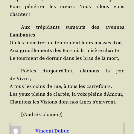
Pour péné­trer les cœurs Nous allons vous
chanter !
Aux tré­pi­dants sur­sauts des ave­nues
flambantes
Où les monstres de feu roulent leurs masses d’or,
Aux grouille­ments des Bars où la misère chante
Le tour­ment de dor­mir dans les bras de la mort,
Poètes d’aujourd’hui, cla­mons la joie
de Vivre ;
À tous les coins de rue, à tous les carrefours.
Les yeux pleins de clar­tés, la voix pleine d’Amour,
Chan­tons les Visions dont nos âmes s’enivrent.
[/​André
Colo­mer
./​]
Vincent Dubuc