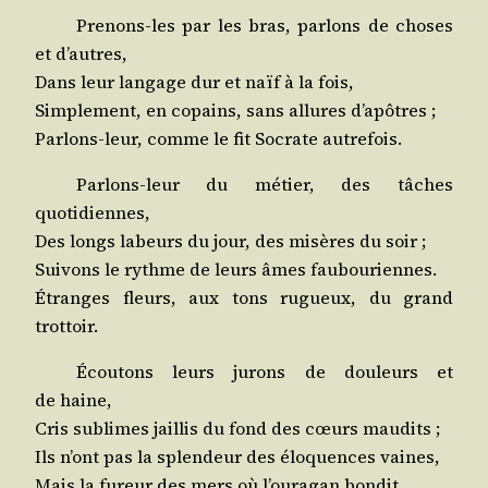
Pre­nons-les par les bras, par­lons de choses
et d’autres,
Dans leur lan­gage dur et naïf à la fois,
Sim­ple­ment, en copains, sans allures d’apôtres ;
Par­lons-leur, comme le fit Socrate autrefois.
Par­lons-leur du métier, des tâches
quotidiennes,
Des longs labeurs du jour, des misères du soir ;
Sui­vons le rythme de leurs âmes faubouriennes.
Étranges fleurs, aux tons rugueux, du grand
trottoir.
Écou­tons leurs jurons de dou­leurs et
de haine,
Cris sublimes jaillis du fond des cœurs maudits ;
Ils n’ont pas la splen­deur des élo­quences vaines,
Mais la fureur des mers où l’ouragan bondit.