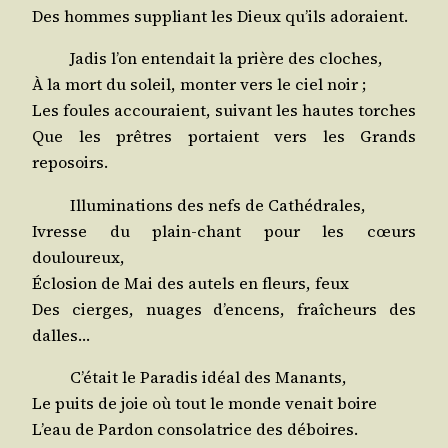
Des hommes sup­pliant les Dieux qu’ils adoraient.
Jadis l’on enten­dait la prière des cloches,
À la mort du soleil, mon­ter vers le ciel noir ;
Les foules accou­raient, sui­vant les hautes torches
Que les prêtres por­taient vers les Grands
reposoirs.
Illu­mi­na­tions des nefs de Cathédrales,
Ivresse du plain-chant pour les cœurs
douloureux,
Éclo­sion de Mai des autels en fleurs, feux
Des cierges, nuages d’encens, fraî­cheurs des
dalles…
C’était le Para­dis idéal des Manants,
Le puits de joie où tout le monde venait boire
L’eau de Par­don conso­la­trice des déboires.