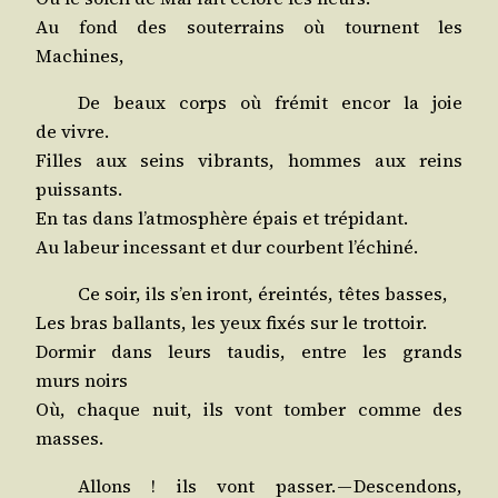
Au fond des sou­ter­rains où tournent les
Machines,
De beaux corps où fré­mit encor la joie
de vivre.
Filles aux seins vibrants, hommes aux reins
puissants.
En tas dans l’atmosphère épais et trépidant.
Au labeur inces­sant et dur courbent l’échiné.
Ce soir, ils s’en iront, érein­tés, têtes basses,
Les bras bal­lants, les yeux fixés sur le trottoir.
Dor­mir dans leurs tau­dis, entre les grands
murs noirs
Où, chaque nuit, ils vont tom­ber comme des
masses.
Allons ! ils vont pas­ser. — Des­cen­dons,