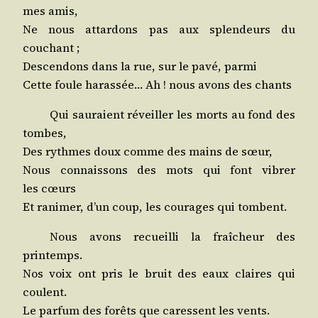
mes amis,
Ne nous attar­dons pas aux splen­deurs du
couchant ;
Des­cen­dons dans la rue, sur le pavé, parmi
Cette foule haras­sée… Ah ! nous avons des chants
Qui sau­raient réveiller les morts au fond des
tombes,
Des rythmes doux comme des mains de sœur,
Nous connais­sons des mots qui font vibrer
les cœurs
Et rani­mer, d’un coup, les cou­rages qui tombent.
Nous avons recueilli la fraî­cheur des
printemps.
Nos voix ont pris le bruit des eaux claires qui
coulent.
Le par­fum des forêts que caressent les vents.