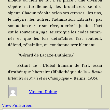
s’opère natu­rel­le­ment, les brouillards se dis­
sipent. Cha­cun récolte selon ses œuvres : les uns,
le mépris, les autres, l’admiration. L’Artiste, par
son action et par son rêve, a créé la jus­tice. L’art
est le sou­ve­rain Juge. Mieux que les codes sur­an­
nés et que les lois défraî­chies l’art sou­tient,
défend, réha­bi­lite, ou condamne terriblement.
[/​Gérard
de Lacaze-Duthiers
./​]
Extrait de :
L’Idéal humain de l’art, essai
d’esthétique liber­taire
(Biblio­thèque de la «
Revue
lit­té­raire de Paris et de Cham­pagne
», Reims, 1906).
Vincent Dubuc
View Fullscreen