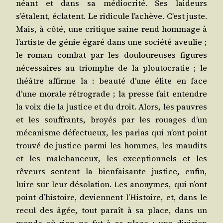
néant et dans sa médio­cri­té. Ses lai­deurs
s’étalent, éclatent. Le ridi­cule l’achève. C’est juste.
Mais, à côté, une cri­tique saine rend hom­mage à
l’artiste de génie éga­ré dans une socié­té aveu­lie ;
le roman com­bat par les dou­lou­reuses figures
néces­saires au triomphe de la plou­to­cra­tie ; le
théâtre affirme la : beau­té d’une élite en face
d’une morale rétro­grade ; la presse fait entendre
la voix die la jus­tice et du droit. Alors, les pauvres
et les souf­frants, broyés par les rouages d’un
méca­nisme défec­tueux, les parias qui n’ont point
trou­vé de jus­tice par­mi les hommes, les mau­dits
et les mal­chan­ceux, les excep­tion­nels et les
rêveurs sentent la bien­fai­sante jus­tice, enfin,
luire sur leur déso­la­tion. Les ano­nymes, qui n’ont
point d’histoire, deviennent l’Histoire, et, dans le
recul des âgée, tout paraît à sa place, dans un
monde où rien ne fut à sa place ; une divi­sion