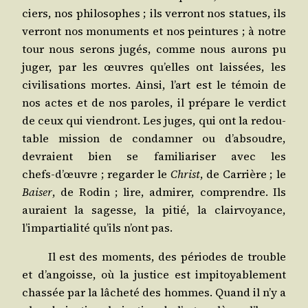
ciers, nos phi­lo­sophes ; ils ver­ront nos sta­tues, ils
ver­ront nos monu­ments et nos pein­tures ; à notre
tour nous serons jugés, comme nous aurons pu
juger, par les œuvres qu’elles ont lais­sées, les
civi­li­sa­tions mortes. Ain­si, l’art est le témoin de
nos actes et de nos paroles, il pré­pare le ver­dict
de ceux qui vien­dront. Les juges, qui ont la redou­
table mis­sion de condam­ner ou d’absoudre,
devraient bien se fami­lia­ri­ser avec les
chefs‑d’œuvre ; regar­der le
Christ
, de Car­rière ; le
Bai­ser
, de Rodin ; lire, admi­rer, com­prendre. Ils
auraient la sagesse, la pitié, la clair­voyance,
l’impartialité qu’ils n’ont pas.
Il est des moments, des périodes de trouble
et d’angoisse, où la jus­tice est impi­toya­ble­ment
chas­sée par la lâche­té des hommes. Quand il n’y a