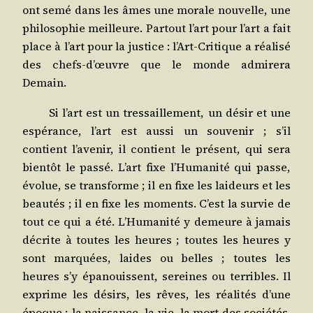
ont semé dans les âmes une morale nou­velle, une
phi­lo­so­phie meilleure. Par­tout l’art pour l’art a fait
place à l’art pour la jus­tice : l’Art-Critique a réa­li­sé
des chefs‑d’œuvre que le monde admi­re­ra
Demain.
Si l’art est un tres­saille­ment, un désir et une
espé­rance, l’art est aus­si un sou­ve­nir ; s’il
contient l’avenir, il contient le pré­sent, qui sera
bien­tôt le pas­sé. L’art fixe l’Humanité qui passe,
évo­lue, se trans­forme ; il en fixe les lai­deurs et les
beau­tés ; il en fixe les moments. C’est la sur­vie de
tout ce qui a été. L’Humanité y demeure à jamais
décrite à toutes les heures ; toutes les heures y
sont mar­quées, laides ou belles ; toutes les
heures s’y épa­nouissent, sereines ou ter­ribles. Il
exprime les dési­rs, les rêves, les réa­li­tés d’une
époque ; la nais­sance, la vie, la mort des socié­tés.