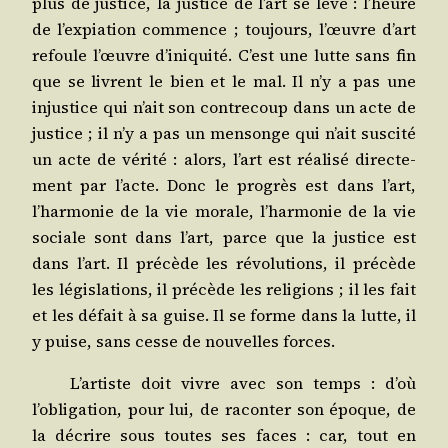
plus de jus­tice, la jus­tice de l’art se lève : l’heure
de l’expiation com­mence ; tou­jours, l’œuvre d’art
refoule l’œuvre d’iniquité. C’est une lutte sans fin
que se livrent le bien et le mal. Il n’y a pas une
injus­tice qui n’ait son contre­coup dans un acte de
jus­tice ; il n’y a pas un men­songe qui n’ait sus­ci­té
un acte de véri­té : alors, l’art est réa­li­sé direc­te­
ment par l’acte. Donc le pro­grès est dans l’art,
l’harmonie de la vie morale, l’harmonie de la vie
sociale sont dans l’art, parce que la jus­tice est
dans l’art. Il pré­cède les révo­lu­tions, il pré­cède
les légis­la­tions, il pré­cède les reli­gions ; il les fait
et les défait à sa guise. Il se forme dans la lutte, il
y puise, sans cesse de nou­velles forces.
L’artiste doit vivre avec son temps : d’où
l’obligation, pour lui, de racon­ter son époque, de
la décrire sous toutes ses faces : car, tout en