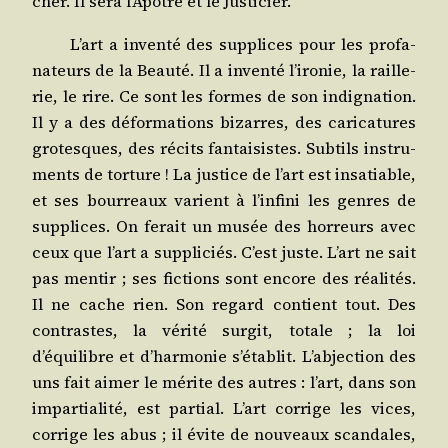
cher. Il sera l’Apôtre et le Justicier.
L’art a inven­té des sup­plices pour les pro­fa­
na­teurs de la Beau­té. Il a inven­té l’ironie, la raille­
rie, le rire. Ce sont les formes de son indi­gna­tion.
Il y a des défor­ma­tions bizarres, des cari­ca­tures
gro­tesques, des récits fan­tai­sistes. Sub­tils ins­tru­
ments de tor­ture ! La jus­tice de l’art est insa­tiable,
et ses bour­reaux varient à l’infini les genres de
sup­plices. On ferait un musée des hor­reurs avec
ceux que l’art a sup­pli­ciés. C’est juste. L’art ne sait
pas men­tir ; ses fic­tions sont encore des réa­li­tés.
Il ne cache rien. Son regard contient tout. Des
contrastes, la véri­té sur­git, totale ; la loi
d’équilibre et d’harmonie s’établit. L’abjection des
uns fait aimer le mérite des autres : l’art, dans son
impar­tia­li­té, est par­tial. L’art cor­rige les vices,
cor­rige les abus ; il évite de nou­veaux scan­dales,