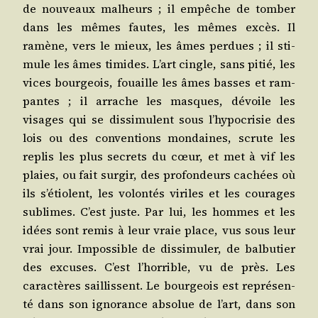
de nou­veaux mal­heurs ; il empêche de tom­ber
dans les mêmes fautes, les mêmes excès. Il
ramène, vers le mieux, les âmes per­dues ; il sti­
mule les âmes timides. L’art cingle, sans pitié, les
vices bour­geois, fouaille les âmes basses et ram­
pantes ; il arrache les masques, dévoile les
visages qui se dis­si­mulent sous l’hypocrisie des
lois ou des conven­tions mon­daines, scrute les
replis les plus secrets du cœur, et met à vif les
plaies, ou fait sur­gir, des pro­fon­deurs cachées où
ils s’étiolent, les volon­tés viriles et les cou­rages
sublimes. C’est juste. Par lui, les hommes et les
idées sont remis à leur vraie place, vus sous leur
vrai jour. Impos­sible de dis­si­mu­ler, de bal­bu­tier
des excuses. C’est l’horrible, vu de près. Les
carac­tères saillissent. Le bour­geois est repré­sen­
té dans son igno­rance abso­lue de l’art, dans son