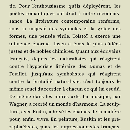
tie. Pour l’enthousiasme qu’ils déployèrent, les
poètes roman­tiques ont droit à notre recon­nais­
sance. La lit­té­ra­ture contem­po­raine ren­ferme,
sous la majes­té des sym­boles et la grâce des
formes, une pen­sée virile. Tol­stoï a exer­cé une
influence énorme. Ibsen a émis le plus d’idées
justes et de nobles chi­mères. Quant aux écri­vains
fran­çais, depuis les natu­ra­listes qui réagirent
contre l’hypocrisie lit­té­raire des Dumas et de
Feuillet, jusqu’aux sym­bo­listes qui réagirent
contre la bru­ta­li­té natu­ra­liste, c’est tou­jours le
même sou­ci d’accorder à cha­cun ce qui lui est dû.
De même dans les autres arts. La musique, par
Wag­ner, a recréé un monde d’harmonie. La sculp­
ture, avec Rodin, a bri­sé les chaînes de la matière
pour, enfin, vivre. En pein­ture, Rus­kin et les pré­
ra­phaé­listes, puis les impres­sion­nistes fran­çais,