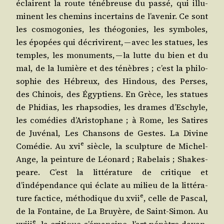
éclairent la route téné­breuse du pas­sé, qui illu­
minent les che­mins incer­tains de l’avenir. Ce sont
les cos­mo­go­nies, les théo­go­nies, les sym­boles,
les épo­pées qui décri­virent, — avec les sta­tues, les
temples, les monu­ments, — la lutte du bien et du
mal, de la lumière et des ténèbres ; c’est la phi­lo­
so­phie des Hébreux, des Hin­dous, des Perses,
des Chi­nois, des Égyp­tiens. En Grèce, les sta­tues
de Phi­dias, les rhap­so­dies, les drames d’Eschyle,
les comé­dies d’Aristophane ; à Rome, les Satires
de Juvé­nal, Les Chan­sons de Gestes. La Divine
e
Comé­die. Au
xvi
siècle, la sculp­ture de Michel-
Ange, la pein­ture de Léo­nard ; Rabe­lais ; Sha­kes­
peare. C’est la lit­té­ra­ture de cri­tique et
d’indépendance qui éclate au milieu de la lit­té­ra­
e
ture fac­tice, métho­dique du
xvii
, celle de Pas­cal,
de la Fon­taine, de La Bruyère, de Saint-Simon. Au
e