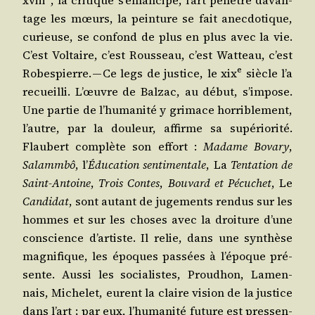
xviii
, la cri­tique s’émancipe, l’art pénètre davan­
tage les mœurs, la pein­ture se fait anec­do­tique,
curieuse, se confond de plus en plus avec la vie.
C’est Vol­taire, c’est Rous­seau, c’est Wat­teau, c’est
e
Robes­pierre. — Ce legs de jus­tice, le
xix
siècle l’a
recueilli. L’œuvre de Bal­zac, au début, s’impose.
Une par­tie de l’humanité y gri­mace hor­ri­ble­ment,
l’autre, par la dou­leur, affirme sa supé­rio­ri­té.
Flau­bert com­plète son effort :
Madame Bova­ry
,
Salamm­bô
, l’
Édu­ca­tion sen­ti­men­tale
, La
Ten­ta­tion de
Saint-Antoine
,
Trois Contes
,
Bou­vard et Pécu­chet
, Le
Can­di­dat
, sont autant de juge­ments ren­dus sur les
hommes et sur les choses avec la droi­ture d’une
conscience d’artiste. Il relie, dans une syn­thèse
magni­fique, les époques pas­sées à l’époque pré­
sente. Aus­si les socia­listes, Prou­dhon, Lamen­
nais, Miche­let, eurent la claire vision de la jus­tice
dans l’art ; par eux, l’humanité future est pres­sen­