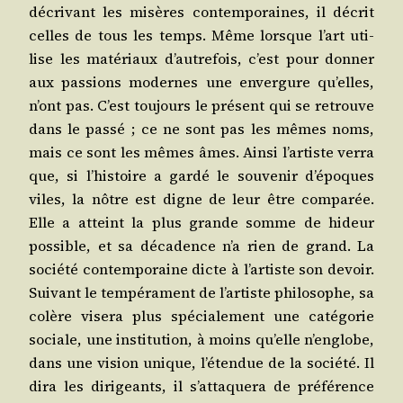
décri­vant les misères contem­po­raines, il décrit
celles de tous les temps. Même lorsque l’art uti­
lise les maté­riaux d’autrefois, c’est pour don­ner
aux pas­sions modernes une enver­gure qu’elles,
n’ont pas. C’est tou­jours le pré­sent qui se retrouve
dans le pas­sé ; ce ne sont pas les mêmes noms,
mais ce sont les mêmes âmes. Ain­si l’artiste ver­ra
que, si l’histoire a gar­dé le sou­ve­nir d’époques
viles, la nôtre est digne de leur être com­pa­rée.
Elle a atteint la plus grande somme de hideur
pos­sible, et sa déca­dence n’a rien de grand. La
socié­té contem­po­raine dicte à l’artiste son devoir.
Sui­vant le tem­pé­ra­ment de l’artiste phi­lo­sophe, sa
colère vise­ra plus spé­cia­le­ment une caté­go­rie
sociale, une ins­ti­tu­tion, à moins qu’elle n’englobe,
dans une vision unique, l’étendue de la socié­té. Il
dira les diri­geants, il s’attaquera de pré­fé­rence