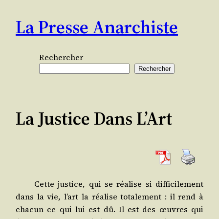
Aller
La Presse Anarchiste
au
contenu
Rechercher
Rechercher
La Justice Dans L’Art
Cette jus­tice, qui se réa­lise si dif­fi­ci­le­ment
dans la vie, l’art la réa­lise tota­le­ment : il rend à
cha­cun ce qui lui est dû. Il est des œuvres qui