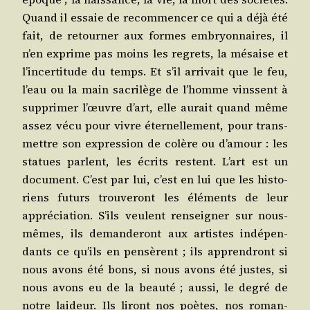
Quand il essaie de recom­men­cer ce qui a déjà été
fait, de retour­ner aux formes embryon­naires, il
n’en exprime pas moins les regrets, la mésaise et
l’incertitude du temps. Et s’il arri­vait que le feu,
l’eau ou la main sacri­lège de l’homme vinssent à
sup­pri­mer l’œuvre d’art, elle aurait quand même
assez vécu pour vivre éter­nel­le­ment, pour trans­
mettre son expres­sion de colère ou d’amour : les
sta­tues parlent, les écrits res­tent. L’art est un
docu­ment. C’est par lui, c’est en lui que les his­to­
riens futurs trou­ve­ront les élé­ments de leur
appré­cia­tion. S’ils veulent ren­sei­gner sur nous-
mêmes, ils deman­de­ront aux artistes indé­pen­
dants ce qu’ils en pen­sèrent ; ils appren­dront si
nous avons été bons, si nous avons été justes, si
nous avons eu de la beau­té ; aus­si, le degré de
notre lai­deur. Ils liront nos poètes, nos roman­