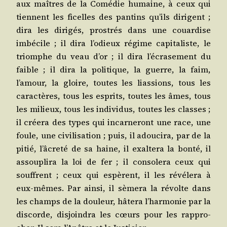
aux maîtres de la Comé­die humaine, à ceux qui
tiennent les ficelles des pan­tins qu’ils dirigent ;
dira les diri­gés, pros­trés dans une couar­dise
imbé­cile ; il dira l’odieux régime capi­ta­liste, le
triomphe du veau d’or ; il dira l’écrasement du
faible ; il dira la poli­tique, la guerre, la faim,
l’amour, la gloire, toutes les lias­sions, tous les
carac­tères, tous les esprits, toutes les âmes, tous
les milieux, tous les indi­vi­dus, toutes les classes ;
il crée­ra des types qui incar­ne­ront une race, une
foule, une civi­li­sa­tion ; puis, il adou­ci­ra, par de la
pitié, l’âcreté de sa haine, il exal­te­ra la bon­té, il
assou­pli­ra la loi de fer ; il conso­le­ra ceux qui
souffrent ; ceux qui espèrent, il les révé­le­ra à
eux-mêmes. Par ain­si, il sème­ra la révolte dans
les champs de la dou­leur, hâte­ra l’harmonie par la
dis­corde, dis­join­dra les cœurs pour les rap­pro­