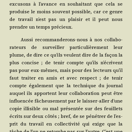
excu­sons à l’a­vance en sou­hai­tant que cela se
pro­duise le moins sou­vent pos­sible, car ce genre
de tra­vail n’est pas un plai­sir et il peut nous
prendre un temps précieux.
Aus­si recom­man­de­rons-nous à nos col­la­bo­
ra­teurs de sur­veiller par­ti­cu­liè­re­ment leur
plume, de dire ce qu’ils veulent dire de la façon la
plus concise ; de tenir compte qu’ils n’é­crivent
pas pour eux-mêmes, mais pour des lec­teurs qu’il
faut trai­ter en amis et avec res­pect ; de tenir
compte éga­le­ment que la tech­nique du jour­nal
auquel ils apportent leur col­la­bo­ra­tion peut être
influen­cée fâcheu­se­ment par le lais­ser-aller d’une
copie illi­sible ou mal pré­sen­tée sur des feuillets
écrits sur deux côtés ; bref, de se péné­trer de l’es­
prit du tra­vail en col­lec­ti­vi­té qui exige que la
tâche de l’un ne retombe pas sur l’autre. C’est une