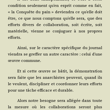
condi­tion seule­ment qu’en esprit comme en fait,
« la Conquête du pain » devien­dra ce qu’elle doit
être, ce que nous comp­tons qu’elle sera, que des
efforts divers de col­la­bo­ra­tion, soit écrite, soit
maté­rielle, vienne se conju­guer à nos propres
efforts.
Ain­si, sur le carac­tère spé­ci­fique du jour­nal
vien­dra se gref­fer un autre carac­tère : celui d’une
œuvre commune.
Et si cette œuvre se bâtit, la démons­tra­tion
sera faite que les anar­chistes peuvent, quand ils
le veulent, dis­ci­pli­ner et coor­don­ner leurs efforts
pour une tâche effi­cace et durable.
Alors notre besogne sera allé­gée dans toute
la mesure où les col­la­bo­ra­tions seront plus