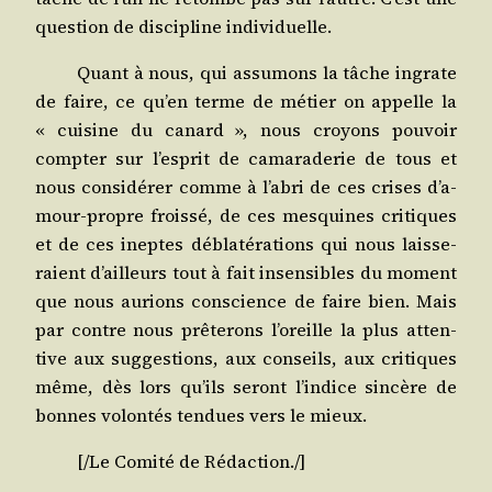
ques­tion de dis­ci­pline individuelle.
Quant à nous, qui assu­mons la tâche ingrate
de faire, ce qu’en terme de métier on appelle la
« cui­sine du canard », nous croyons pou­voir
comp­ter sur l’es­prit de cama­ra­de­rie de tous et
nous consi­dé­rer comme à l’a­bri de ces crises d’a­
mour-propre frois­sé, de ces mes­quines cri­tiques
et de ces ineptes débla­té­ra­tions qui nous lais­se­
raient d’ailleurs tout à fait insen­sibles du moment
que nous aurions conscience de faire bien. Mais
par contre nous prê­te­rons l’o­reille la plus atten­
tive aux sug­ges­tions, aux conseils, aux cri­tiques
même, dès lors qu’ils seront l’in­dice sin­cère de
bonnes volon­tés ten­dues vers le mieux.
[/​Le Comi­té de Rédaction./]