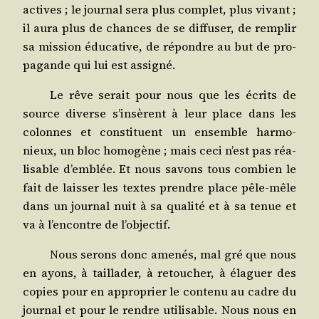
actives ; le jour­nal sera plus com­plet, plus vivant ;
il aura plus de chances de se dif­fu­ser, de rem­plir
sa mis­sion édu­ca­tive, de répondre au but de pro­
pa­gande qui lui est assigné.
Le rêve serait pour nous que les écrits de
source diverse s’in­sèrent à leur place dans les
colonnes et consti­tuent un ensemble har­mo­
nieux, un bloc homo­gène ; mais ceci n’est pas réa­
li­sable d’emblée. Et nous savons tous com­bien le
fait de lais­ser les textes prendre place pêle-mêle
dans un jour­nal nuit à sa qua­li­té et à sa tenue et
va à l’en­contre de l’objectif.
Nous serons donc ame­nés, mal gré que nous
en ayons, à tailla­der, à retou­cher, à éla­guer des
copies pour en appro­prier le conte­nu au cadre du
jour­nal et pour le rendre uti­li­sable. Nous nous en