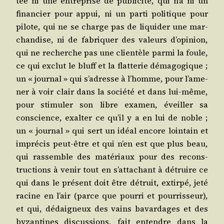
tée ni une entre­prise de publi­ci­té, qui n’a ni un
finan­cier pour appui, ni un par­ti poli­tique pour
pilote, qui ne se charge pas de liqui­der une mar­
chan­dise, ni de fabri­quer des valeurs d’o­pi­nion,
qui ne recherche pas une clien­tèle par­mi la foule,
ce qui exclut le bluff et la flat­te­rie déma­go­gique ;
un « jour­nal » qui s’a­dresse à l’homme, pour l’a­me­
ner à voir clair dans la socié­té et dans lui-même,
pour sti­mu­ler son libre exa­men, éveiller sa
conscience, exal­ter ce qu’il y a en lui de noble ;
un « jour­nal » qui sert un idéal encore loin­tain et
impré­cis peut-être et qui n’en est que plus beau,
qui ras­semble des maté­riaux pour des recons­
truc­tions à venir tout en s’at­ta­chant à détruire ce
qui dans le pré­sent doit être détruit, extir­pé, jeté
racine en l’air (parce que pour­ri et pour­ris­seur),
et qui, dédai­gneux des vains bavar­dages et des
byzan­tines dis­cus­sions, fait entendre dans la