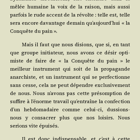
mêlée humaine la voix de la rai­son, mais aus­si
par­fois le rude accent de la révolte : telle est, telle
sera encore davan­tage demain qu’au­jourd’­hui « la
Conquête du pain ».
Mais il faut que nous disions, que si, en tant
que groupe ini­tia­teur, nous avons ce désir opti­
miste de faire de « la Conquête du pain » le
meilleur ins­tru­ment qui soit de la pro­pa­gande
anar­chiste, et un ins­tru­ment qui se per­fec­tionne
sans cesse, cela ne peut dépendre exclu­si­ve­ment
de nous. Nous n’a­vons pas cette pré­somp­tion de
suf­fire à l’é­norme tra­vail qu’en­traîne la confec­tion
d’un heb­do­ma­daire comme celui-ci, dus­sions-
nous y consa­crer plus que nos loi­sirs. Nous
serions vite épuisés.
Il est donc indis­pen­sable, et c’est à cette