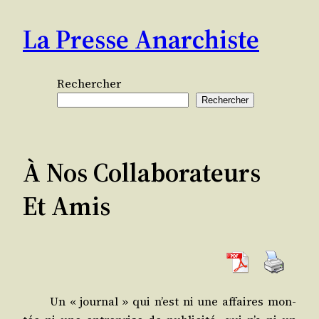
Aller
La Presse Anarchiste
au
contenu
Rechercher
Rechercher
À Nos Collaborateurs
Et Amis
Un « jour­nal » qui n’est ni une affaires mon­