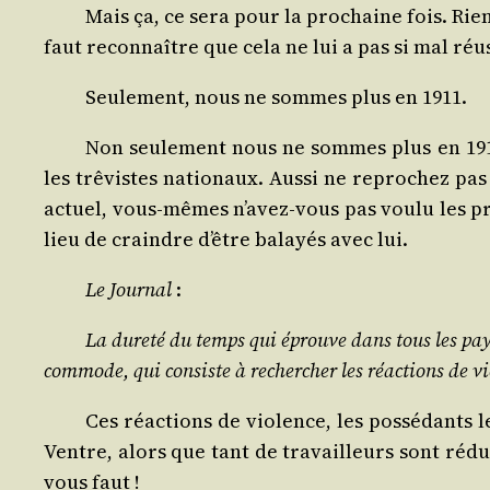
Mais ça, ce sera pour la pro­chaine fois. Rien
faut recon­naître que cela ne lui a pas si mal réus
Seule­ment, nous ne sommes plus en 1911.
Non seule­ment nous ne sommes plus en 1911,
les trê­vistes natio­naux. Aus­si ne repro­chez p
actuel, vous-mêmes n’a­vez-vous pas vou­lu les pr
lieu de craindre d’être balayés avec lui.
Le Jour­nal
:
La dure­té du temps qui éprouve dans tous les pays à 
com­mode, qui consiste à recher­cher les réac­tions de vio
Ces réac­tions de vio­lence, les pos­sé­dant
Ventre, alors que tant de tra­vailleurs sont rédu
vous faut !