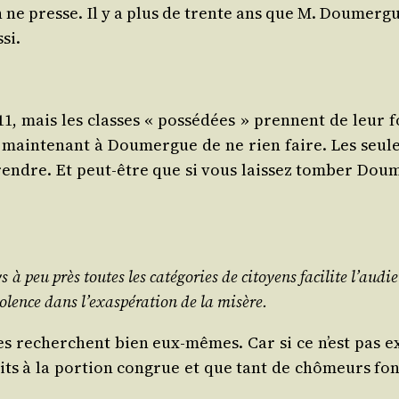
 ne presse. Il y a plus de trente ans que M. Dou­mergue 
si.
 mais les classes « pos­sé­dées » prennent de leur f
as main­te­nant à Dou­mergue de ne rien faire. Les se
endre. Et peut-être que si vous lais­sez tom­ber Dou­me
peu près toutes les caté­go­ries de citoyens faci­lite l’au­dien
­lence dans l’exas­pé­ra­tion de la misère.
s les recherchent bien eux-mêmes. Car si ce n’est pas e
its à la por­tion congrue et que tant de chô­meurs fon