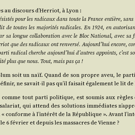
 au dis­cours d’Her­riot, à Lyon :
ésis­tés pour les radi­caux dans toute la France entière, sans 
lit de toutes les majo­ri­tés radi­cales. En 1924, en auto­ri­s
 sa longue col­la­bo­ra­tion avec le Bloc Natio­nal, avec sa fi
riot que des radi­caux ont ren­ver­sé. Aujourd’­hui encore, c
r­ti radi­cal cherche aujourd’­hui d’autres appoints, c’est so
­fi­té plus que nous. Tout, mais pas ça !
 soit un naïf. Quand de son propre aveu, le par­ti soci
i­nir, ne savait-il pas qu’il fai­sait éga­le­ment le lit d
., comme tout par­ti poli­tique, est sou­mis aux règles
 sala­riat, qui attend des solu­tions immé­diates n’ap­pré
 conforme à l’in­té­rêt de la Répu­blique ». Avant l’in­té­
le 6 février et depuis les mas­sacres de Vienne ?