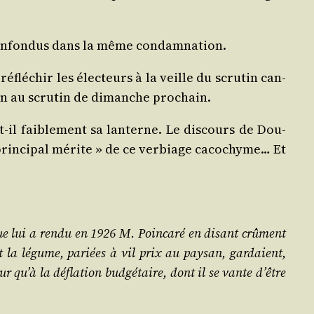
 confon­dus dans la même condamnation.
flé­chir les élec­teurs à la veille du scru­tin can­
sion au scru­tin de dimanche prochain.
il fai­ble­ment sa lan­terne. Le dis­cours de Dou­
 prin­ci­pal mérite » de ce ver­biage caco­chyme… Et
e lui a ren­du en 1926 M. Poin­ca­ré en disant crû­ment
et la légume, pariées à vil prix au pay­san, gar­daient,
ur qu’à la défla­tion bud­gé­taire, dont il se vante d’être