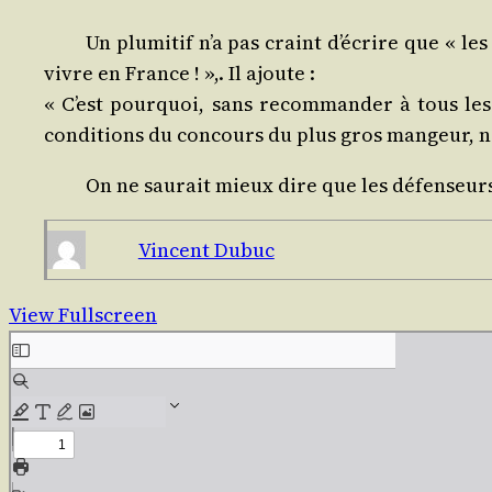
Un plu­mi­tif n’a pas craint d’é­crire que « le
vivre en France ! »,. Il ajoute :
« C’est pour­quoi, sans recom­man­der à tous les
condi­tions du concours du plus gros man­geur, ne
On ne sau­rait mieux dire que les défen­seurs
Vincent Dubuc
View Fullscreen