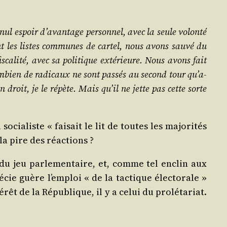
nul espoir d’a­van­tage per­son­nel, avec la seule volon­té
ant les listes com­munes de car­tel, nous avons sau­vé du
s­ca­li­té, avec sa poli­tique exté­rieure. Nous avons fait
om­bien de radi­caux ne sont pas­sés au second tour qu’a­
n droit, je le répète. Mais qu’il ne jette pas cette sorte
a­liste « fai­sait le lit de toutes les majo­ri­tés
e la pire des réactions ?
 du jeu par­le­men­taire, et, comme tel enclin aux
­cie guère l’emploi « de la tac­tique élec­to­rale »
rêt de la Répu­blique, il y a celui du pro­lé­ta­riat.