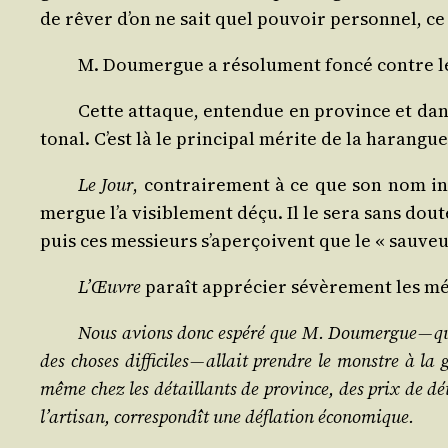
de rêver d’on ne sait quel pou­voir per­son­nel, ce
M. Dou­mergue a réso­lu­ment fon­cé contre 
Cette attaque, enten­due en pro­vince et dans 
to­nal. C’est là le prin­ci­pal mérite de la harang
Le Jour
, contrai­re­ment à ce que son nom ind
mergue l’a visi­ble­ment déçu. Il le sera sans dout
puis ces mes­sieurs s’a­per­çoivent que le « sau­v
L’Œuvre
paraît appré­cier sévè­re­ment les mé
Nous avions donc espé­ré que M. Dou­mergue — qui 
des choses dif­fi­ciles — allait prendre le monstre à l
même chez les détaillants de pro­vince, des prix de détail
l’ar­ti­san, cor­res­pon­dît une défla­tion économique.