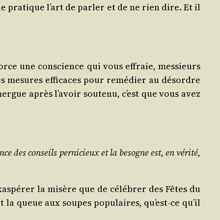
pra­tique l’art de par­ler et de ne rien dire. Et il
orce une conscience qui vous effraie, mes­sieurs
ules mesures effi­caces pour remé­dier au désordre
rgue après l’a­voir sou­te­nu, c’est que vous avez
ce des conseils per­ni­cieux et la besogne est, en véri­té,
xas­pé­rer la misère que de célé­brer des Fêtes du
t la queue aux soupes popu­laires, qu’est-ce qu’il