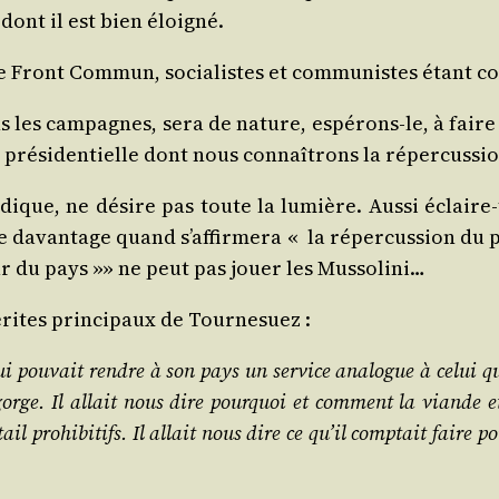
 dont il est bien éloigné.
le Front Com­mun, socia­listes et com­mu­nistes étant
les cam­pagnes, sera de nature, espé­rons-le, à faire ré
ue pré­si­den­tielle dont nous connaî­trons la réper­cus­
ique, ne désire pas toute la lumière. Aus­si éclaire-t-
e davan­tage quand s’af­fir­me­ra « la réper­cus­sion du
eur du pays »» ne peut pas jouer les Mussolini…
rites prin­ci­paux de Tournesuez :
pou­vait rendre à son pays un ser­vice ana­logue à celui qu
a gorge. Il allait nous dire pour­quoi et com­ment la viande 
 pro­hi­bi­tifs. Il allait nous dire ce qu’il comp­tait faire po