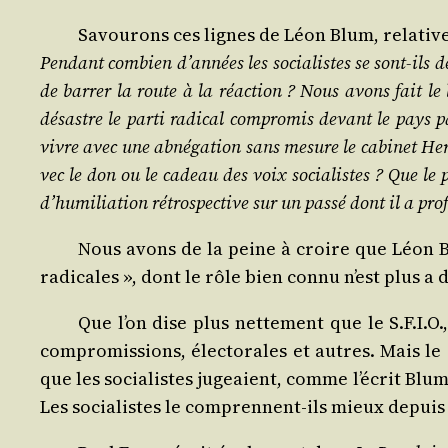
Savou­rons ces lignes de Léon Blum, rela­tives
Pen­dant com­bien d’an­nées les socia­listes se sont-ils d
de bar­rer la route à la réac­tion ? Nous avons fait le 
désastre le par­ti radi­cal com­pro­mis devant le pays par
vivre avec une abné­ga­tion sans mesure le cabi­net Her­
vec le don ou le cadeau des voix socia­listes ? Que le pa
d’hu­mi­lia­tion rétros­pec­tive sur un pas­sé dont il a pro
Nous avons de la peine à croire que Léon Blum
radi­cales », dont le rôle bien connu n’est plus a déf
Que l’on dise plus net­te­ment que le S.F.I.O
com­pro­mis­sions, élec­to­rales et autres. Mais le
que les socia­listes jugeaient, comme l’é­crit Blum «
Les socia­listes le com­prennent-ils mieux depuis 