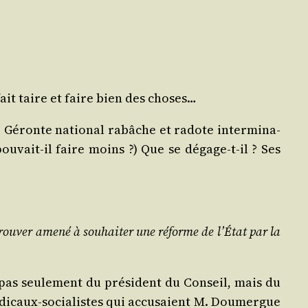
fait taire et faire bien des choses…
re Géronte natio­nal rabâche et radote inter­mi­na­
pou­vait-il faire moins ?) Que se dégage-t-il ? Ses
ou­ver ame­né à sou­hai­ter une réforme de l’É­tat par la
on pas seule­ment du pré­sident du Conseil, mais du
radi­caux-socia­listes qui accu­saient M. Dou­mergue