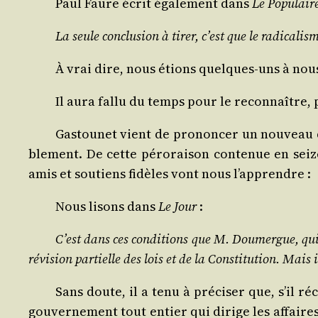
Paul Faure écrit éga­le­ment dans
Le Popu­lair
La seule conclu­sion à tirer, c’est que le radi­ca­l
À vrai dire, nous étions quelques-uns à nou
Il aura fal­lu du temps pour le recon­naître, 
Gas­tou­net vient de pro­non­cer un nou­veau 
ble­ment. De cette péro­rai­son conte­nue en seize
amis et sou­tiens fidèles vont nous l’apprendre :
Nous lisons dans
Le Jour
:
C’est dans ces condi­tions que M. Dou­mergue, qui v
révi­sion par­tielle des lois et de la Consti­tu­tion. Mai
Sans doute, il a tenu à pré­ci­ser que, s’il 
gou­ver­ne­ment tout entier qui dirige les affaires