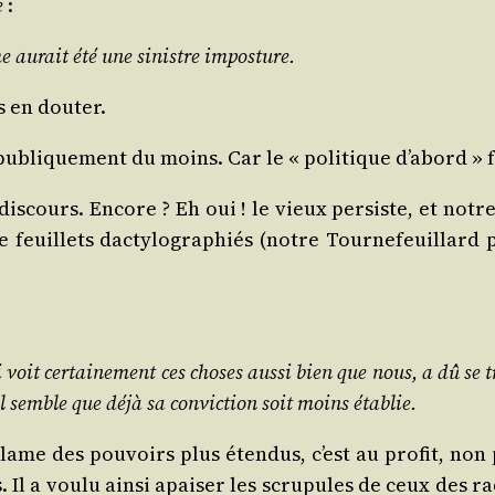
e
:
isme aurait été une sinistre imposture.
s en douter.
publi­que­ment du moins. Car le « poli­tique d’a­bord » 
dis­cours. Encore ? Eh oui ! le vieux per­siste, et not
 feuillets dac­ty­lo­gra­phiés (notre Tour­ne­feuillard 
oit cer­tai­ne­ment ces choses aus­si bien que nous, a dû se tr
s il semble que déjà sa convic­tion soit moins établie.
réclame des pou­voirs plus éten­dus, c’est au pro­fit, n
. Il a vou­lu ain­si apai­ser les scru­pules de ceux des 