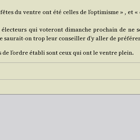
s fêtes du ventre ont été celles de l’op­ti­misme » , et 
 élec­teurs qui vote­ront dimanche pro­chain de ne s
 sau­rait-on trop leur conseiller d’y aller de pré­fé­r
 de l’ordre éta­bli sont ceux qui ont le ventre plein.