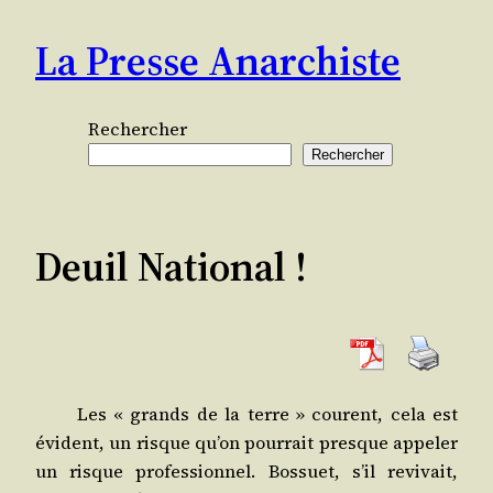
Aller
La Presse Anarchiste
au
contenu
Rechercher
Rechercher
Deuil National !
Les « grands de la terre » courent, cela est
évident, un risque qu’on pour­rait presque appe­ler
un risque pro­fes­sion­nel. Bos­suet, s’il revi­vait,