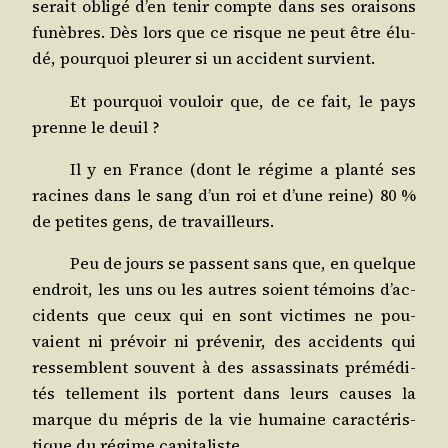
serait obli­gé d’en tenir compte dans ses orai­sons
funèbres. Dès lors que ce risque ne peut être élu­
dé, pour­quoi pleu­rer si un acci­dent survient.
Et pour­quoi vou­loir que, de ce fait, le pays
prenne le deuil ?
Il y en France (dont le régime a plan­té ses
racines dans le sang d’un roi et d’une reine) 80 %
de petites gens, de travailleurs.
Peu de jours se passent sans que, en quelque
endroit, les uns ou les autres soient témoins d’ac­
ci­dents que ceux qui en sont vic­times ne pou­
vaient ni pré­voir ni pré­ve­nir, des acci­dents qui
res­semblent sou­vent à des assas­si­nats pré­mé­di­
tés tel­le­ment ils portent dans leurs causes la
marque du mépris de la vie humaine carac­té­ris­
tique du régime capitaliste.