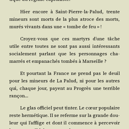
Hier encore à Saint-Pierre-la-Palud, trente
mineurs sont morts de la plus atroce des morts,
murés vivants dans une « tombe de feu » !
Croyez-vous que ces mar­tyrs d’une tâche
utile entre toutes ne sont pas aus­si inté­res­sants
socia­le­ment par­lant que les per­son­nages cha­
mar­rés et empa­na­chés tom­bés à Marseille ?
Et pour­tant la France ne prend pas le deuil
pour les mineurs de La Palud, ni pour les autres
qui, chaque jour, payent au Pro­grès une ter­rible
rançon…
Le glas offi­ciel peut tin­ter. Le cœur popu­laire
reste her­mé­tique. Il se referme sur la grande dou­
leur qui l’af­flige et dont il com­mence à per­ce­voir