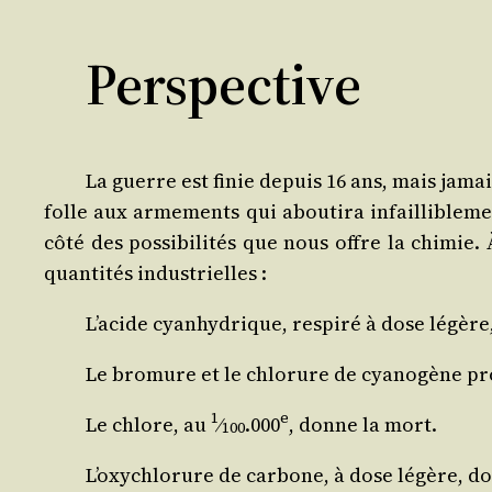
Perspective
La guerre est finie depuis 16 ans, mais jamai
folle aux arme­ments qui abou­ti­ra infailli­ble­m
côté des pos­si­bi­li­tés que nous offre la chi­mie
quan­ti­tés industrielles :
L’a­cide cyan­hy­drique, res­pi­ré à dose légèr
Le bro­mure et le chlo­rure de cya­no­gène pro
1
e
Le chlore, au
⁄
.000
, donne la mort.
100
L’oxy­chlo­rure de car­bone, à dose légère, d