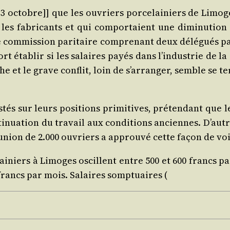
3 octobre]] que les ouvriers por­ce­lai­niers de Limog
 les fabri­cants et qui com­por­taient une dimi­nu­tio
e com­mis­sion pari­taire com­pre­nant deux délé­gués pa
sort éta­blir si les salaires payés dans l’in­dus­trie de
e et le grave conflit, loin de s’ar­ran­ger, semble se ter
­tés sur leurs posi­tions pri­mi­tives, pré­ten­dant que l
ua­tion du tra­vail aux condi­tions anciennes. D’autre 
éunion de 2.000 ouvriers a approu­vé cette façon de voi
lai­niers à Limoges oscil­lent entre 500 et 600 francs p
0 francs par mois. Salaires somptuaires (