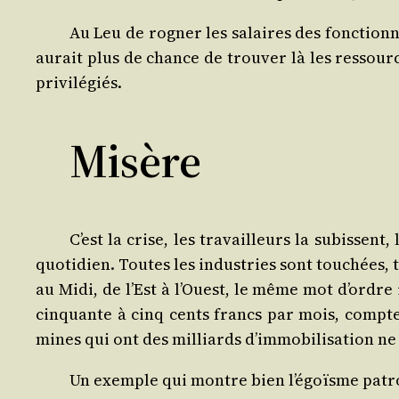
Au Leu de rogner les salaires des fonc­tion­na
aurait plus de chance de trou­ver là les res­sour
privilégiés.
Misère
C’est la crise, les tra­vailleurs la subissent
quo­ti­dien. Toutes les indus­tries sont tou­chées
au Midi, de l’Est à l’Ouest, le même mot d’ordre i
cin­quante à cinq cents francs par mois, compte t
mines qui ont des mil­liards d’im­mo­bi­li­sa­tion ne
Un exemple qui montre bien l’é­goïsme patro­n