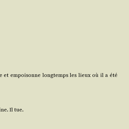
se et empoi­sonne long­temps les lieux où il a été
ne. Il tue.