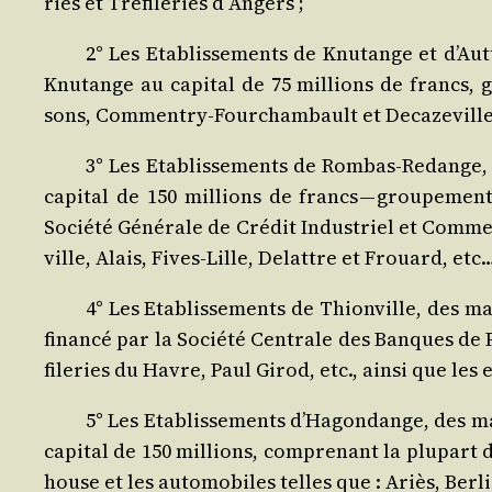
ries et Tré­fi­le­ries d Angers ;
2° Les Eta­blis­se­ments de Knu­tange et d’Au
Knu­tange au capi­tal de 75 mil­lions de francs, g
sons, Com­men­try-Four­cham­bault et Deca­ze­vill
3° Les Eta­blis­se­ments de Rom­bas-Redange,
capi­tal de 150 mil­lions de francs — grou­pe­m
Socié­té Géné­rale de Cré­dit Indus­triel et Com­m
ville, Alais, Fives-Lille, Delattre et Frouard, etc
4° Les Eta­blis­se­ments de Thion­ville, des m
finan­cé par la Socié­té Cen­trale des Banques de 
fi­le­ries du Havre, Paul Girod, etc., ain­si que le
5° Les Eta­blis­se­ments d’Ha­gon­dange, des m
capi­tal de 150 mil­lions, com­pre­nant la plu­part
house et les auto­mo­biles telles que : Ariès, Ber­li