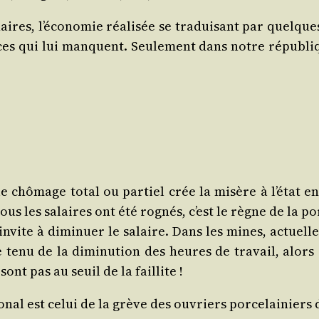
ires, l’é­co­no­mie réa­li­sée se tra­dui­sant par quelqu
ces qui lui manquent. Seule­ment dans notre répu­bliq
, le chô­mage total ou par­tiel crée la misère à l’é­tat 
, tous les salaires ont été rognés, c’est le règne de la
nvite à dimi­nuer le salaire. Dans les mines, actuel­le­
enu de la dimi­nu­tion des heures de tra­vail, alors 
 sont pas au seuil de la faillite !
al est celui de la grève des ouvriers por­ce­lai­niers