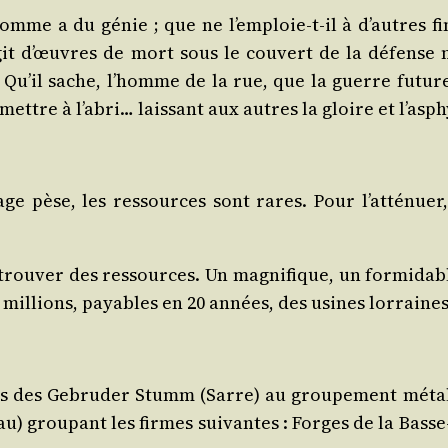
me a du génie ; que ne l’emploie-t-il à d’autres fin
­git d’œuvres de mort sous le cou­vert de la défense
t. Qu’il sache, l’homme de la rue, que la guerre futur
 mettre à l’a­bri… lais­sant aux autres la gloire et l’asp
ge pèse, les res­sources sont rares. Pour l’at­té­nuer,
t, trou­ver des res­sources. Un magni­fique, un for­mi­da
80 mil­lions, payables en 20 années, des usines lor­raines
s des Gebru­der Stumm (Sarre) au grou­pe­ment métal­l
u) grou­pant les firmes sui­vantes : Forges de la Basse