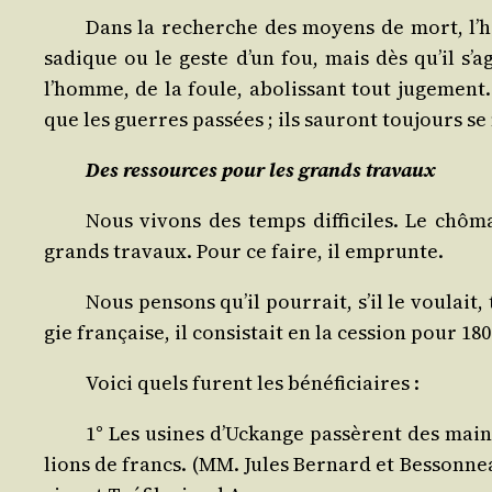
Dans la recherche des moyens de mort, l’hom
sadique ou le geste d’un fou, mais dès qu’il s’a
l’homme, de la foule, abo­lis­sant tout juge­men
que les guerres pas­sées ; ils sau­ront tou­jours se
Des res­sources pour les grands travaux
Nous vivons des temps dif­fi­ciles. Le chô­ma
grands tra­vaux. Pour ce faire, il emprunte.
Nous pen­sons qu’il pour­rait, s’il le vou­lai
gie fran­çaise, il consis­tait en la ces­sion pour 1
Voi­ci quels furent les bénéficiaires :
1° Les usines d’U­ckange pas­sèrent des main
lions de francs. (MM. Jules Ber­nard et Bes­son­nea