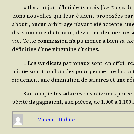
« Il y a aujourd’­hui deux mois [[
Le Temps
du 
tions nou­velles qui leur étaient pro­po­sées par
abou­ti, aucun arbi­trage n’ayant été accep­té, un
divi­sion­naire du tra­vail, devait en der­nier res­
vie. Cette com­mis­sion n’a pu mener à bien sa tâch
défi­ni­tive d’une ving­taine d’usines.
« Les syn­di­cats patro­naux sont, en effet, res
mique sont trop lourdes pour per­mettre la conti­n
ri­que­ment une dimi­nu­tion de salaires et une r
Sait-on que les salaires des ouvriers por­ce­
pé­ri­té ils gagnaient, aux pièces, de 1.000 à 1.10
Vincent Dubuc