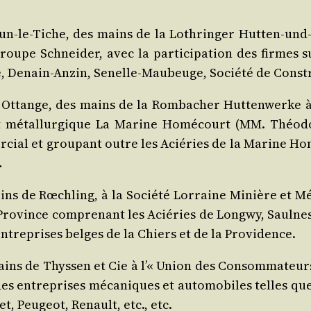
­tun-le-Tiche, des mains de la Lothrin­ger Hut­ten-und-
roupe Schnei­der, avec la par­ti­ci­pa­tion des firmes
e, Denain-Anzin, Senelle-Mau­beuge, Socié­té de Constru
 Ottange, des mains de la Rom­ba­cher Hut­ten­werke à 
ent métal­lur­gique La Marine Homé­court (MM. Théo­d
er­cial et grou­pant outre les Acié­ries de la Marine H
…
ains de Rœchling, à la Socié­té Lor­raine Minière et Mét
Pro­vince com­pre­nant les Acié­ries de Longwy, Saulnes
s entre­prises belges de la Chiers et de la Providence.
ains de Thys­sen et Cie à l’« Union des Consom­ma­teurs 
 des entre­prises méca­niques et auto­mo­biles telles que 
et, Peu­geot, Renault, etc., etc.