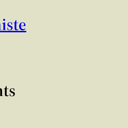
iste
nts