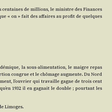
es cen­taines de mil­lions, le ministre des Finances
ue « on » fait des affaires au pro­fit de quelques
endé­mique, la sous-ali­men­ta­tion, le maigre repas
 por­tion congrue et le chô­mage aug­mente. Du Nord
ment, l’ou­vrier qui tra­vaille gagne de trois cent
qu’en 1932 il en gagnait le double ; pour­tant les
 de Limoges.