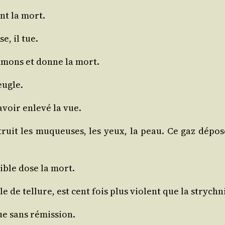
ent la mort.
e, il tue.
pou­mons et donne la mort.
ugle.
avoir enle­vé la vue.
, détruit les muqueuses, les yeux, la peau. Ce gaz dépo
aible dose la mort.
e de tel­lure, est cent fois plus violent que la strych­ni
tue sans rémission.