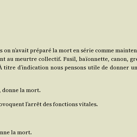
s on n’a­vait pré­pa­ré la mort en série comme main­te­
ent au meurtre col­lec­tif. Fusil, baïon­nette, canon, 
. À titre d’in­di­ca­tion nous pen­sons utile de don­ner u
e, donne la mort.
­voquent l’ar­rêt des fonc­tions vitales.
onne la mort.