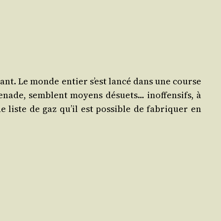
nant. Le monde entier s’est lan­cé dans une course
gre­nade, semblent moyens désuets… inof­fen­sifs, à
ne liste de gaz qu’il est pos­sible de fabri­quer en