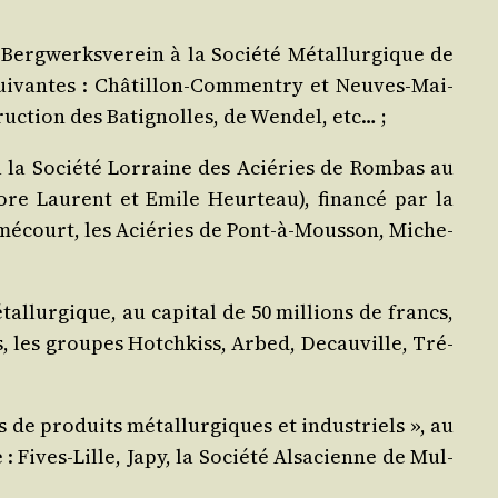
Berg­werks­ve­rein à la Socié­té Métal­lur­gique de
 sui­vantes : Châ­tillon-Com­men­try et Neuves-Mai­
c­tion des Bati­gnolles, de Wen­del, etc… ;
la Socié­té Lor­raine des Acié­ries de Rom­bas au
ore Laurent et Emile Heur­teau), finan­cé par la
omé­court, les Acié­ries de Pont-à-Mous­son, Miche­
al­lur­gique, au capi­tal de 50 mil­lions de francs,
, les groupes Hot­ch­kiss, Arbed, Decau­ville, Tré­
de pro­duits métal­lur­giques et indus­triels », au
: Fives-Lille, Japy, la Socié­té Alsa­cienne de Mul­