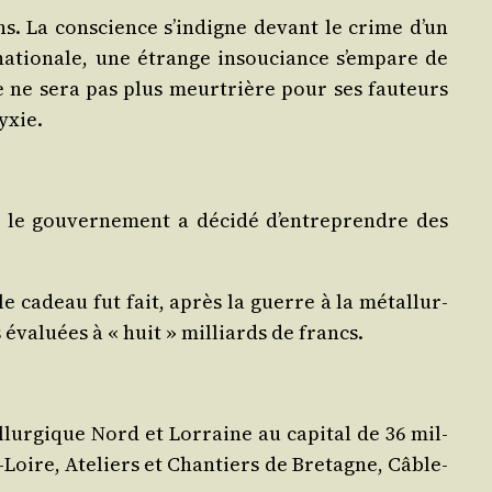
s. La conscience s’in­digne devant le crime d’un
 natio­nale, une étrange insou­ciance s’empare de
e ne sera pas plus meur­trière pour ses fau­teurs
hyxie.
 le gou­ver­ne­ment a déci­dé d’en­tre­prendre des
ble cadeau fut fait, après la guerre à la métal­lur­
 éva­luées à « huit » mil­liards de francs.
ur­gique Nord et Lor­raine au capi­tal de 36 mil­
-Loire, Ate­liers et Chan­tiers de Bre­tagne, Câble­