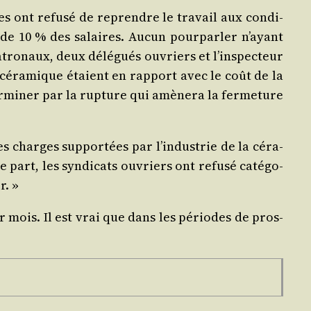
es ont refu­sé de reprendre le tra­vail aux condi­
n de 10 % des salaires. Aucun pour­par­ler n’ayant
tro­naux, deux délé­gués ouvriers et l’ins­pec­teur
 la céra­mique étaient en rap­port avec le coût de la
­mi­ner par la rup­ture qui amè­ne­ra la fer­me­ture
es charges sup­por­tées par l’in­dus­trie de la céra­
part, les syn­di­cats ouvriers ont refu­sé caté­go­
r. »
ar mois. Il est vrai que dans les périodes de pros­