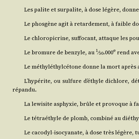
Les palite et sur­pa­lite, à dose légère, donn
Le phos­gène agit à retar­de­ment, à faible dos
Le chlo­ro­pi­crine, suf­fo­cant, attaque les 
1
e
Le bro­mure de ben­zyle, au
⁄
.000
rend ave
50
Le méthy­lé­thyl­cé­tone donne la mort après 
L’hy­pé­rite, ou sul­fure d’é­thyle dichlore
répandu.
La lewi­site asphyxie, brûle et pro­voque à f
Le tétraé­thyle de plomb, com­bi­né au dié­thyl
Le caco­dyl-iso­cya­nate, à dose très légère, 