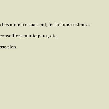
: « Les ministres passent, les lar­bins restent. »
 conseillers muni­ci­paux, etc.
asse rien.