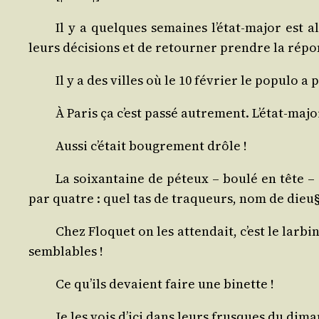
Il y a quelques semaines l’état-major est a
leurs déci­sions et de retour­ner prendre la répon
Il y a des villes où le 10 février le popu­lo a
À Paris ça c’est pas­sé autre­ment. L’état-maj
Aus­si c’était bou­gre­ment drôle !
La soixan­taine de péteux – bou­lé en tête – q
par quatre : quel tas de tra­queurs, nom de dieu
Chez Flo­quet on les atten­dait, c’est le lar­
semblables !
Ce qu’ils devaient faire une binette !
Je les vois d’ici dans leurs frusques du diman