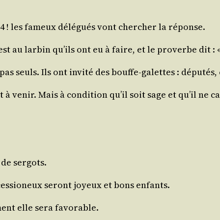
24 ! les fameux délé­gués vont cher­cher la réponse.
’est au lar­bin qu’ils ont eu à faire, et le pro­verbe dit 
as seuls. Ils ont invi­té des bouffe-galettes : dépu­tés,
t à venir. Mais à condi­tion qu’il soit sage et qu’il ne c
 de sergots.
ces­sio­neux seront joyeux et bons enfants.
­ment elle sera favorable.