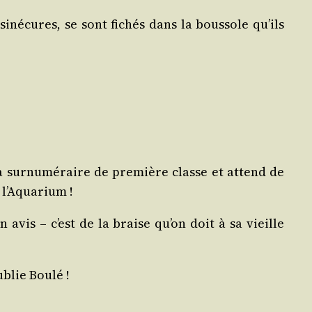
iné­cures, se sont fichés dans la bous­sole qu’ils
à sur­nu­mé­raire de pre­mière classe et attend de
à l’Aquarium !
n avis – c’est de la braise qu’on doit à sa vieille
ublie Boulé !