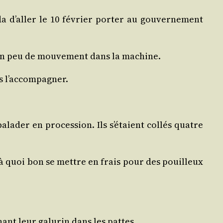
 d’aller le 10 février por­ter au gou­ver­ne­ment
mis un peu de mou­ve­ment dans la machine.
pas l’accompagner.
a­der en pro­ces­sion. Ils s’étaient col­lés quatre
 – à quoi bon se mettre en frais pour des pouilleux
nant leur galu­rin dans les pattes.