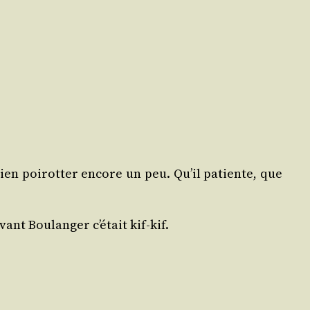
ien poi­rot­ter encore un peu. Qu’il patiente, que
nt Bou­lan­ger c’était kif-kif.