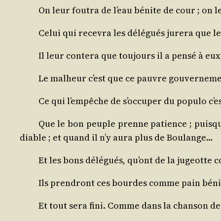
On leur fou­tra de l’eau bénite de cour ; on 
Celui qui rece­vra les délé­gués jure­ra que 
Il leur conte­ra que tou­jours il a pen­sé à eux
Le mal­heur c’est que ce pauvre gou­ver­ne­m
Ce qui l’empêche de s’occuper du popu­lo c’es
Que le bon peuple prenne patience ; puisqu’i
diable ; et quand il n’y aura plus de Boulange…
Et les bons délé­gués, qu’ont de la jugeotte c
Ils pren­dront ces bourdes comme pain bénit 
Et tout sera fini. Comme dans la chan­son de 