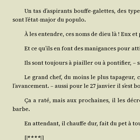
Un tas d’aspirants bouffe-galettes, des type
sont l’état-major du populo.
À les entendre, ces noms de dieu là ! Eux et p
Et ce qu’ils en font des mani­gances pour atti
Ils sont tou­jours à piailler ou à pon­ti­fier, – 
Le grand chef, du moins le plus tapa­geur, c’
l’avancement. – aus­si pour le 27 jan­vier il s’est 
Ça a raté, mais aux pro­chaines, il les décro­
barbe.
En atten­dant, il chauffe dur, fait du pet à to
[|
* * * *
|]