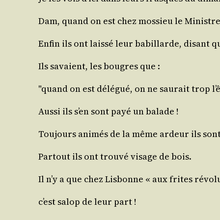
Dam, quand on est chez mos­sieu le Ministre
Enfin ils ont lais­sé leur babillarde, disant q
Ils savaient, les bougres que :
quand on est délé­gué, on ne sau­rait trop l’ê
Aus­si ils s’en sont payé un balade !
Tou­jours ani­més de la même ardeur ils sont 
Par­tout ils ont trou­vé visage de bois.
Il n’y a que chez Lis­bonne « aux frites révo­lu
c’est salop de leur part !