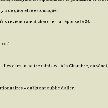
 y a de quoi être estomaqué !
u’ils revien­draient cher­cher la réponse le 24.
tre.
allés chez un autre ministre, à la Chambre, au sénat, c
­tion­naires » qu’ils ont oublié d’aller.