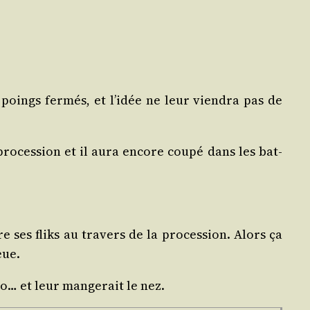
 à poings fer­més, et l’idée ne leur vien­dra pas de
ro­ces­sion et il aura encore cou­pé dans les bat­
e ses fliks au tra­vers de la pro­ces­sion. Alors ça
eue.
o… et leur man­ge­rait le nez.