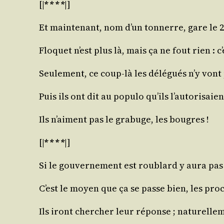
[|
* * * *
|]
Et main­te­nant, nom d’un ton­nerre, gare le 
Flo­quet n’est plus là, mais ça ne fout rien : c
Seule­ment, ce coup-là les délé­gués n’y vont p
Puis ils ont dit au popu­lo qu’ils l’autorisaien
Ils n’aiment pas le gra­buge, les bougres !
[|
* * * *
|]
Si le gou­ver­ne­ment est rou­blard y aura pas
C’est le moyen que ça se passe bien, les pro­
Ils iront cher­cher leur réponse ; natu­rel­le