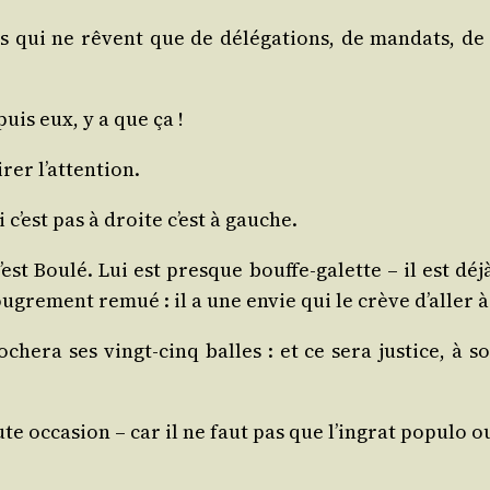
s qui ne rêvent que de délé­ga­tions, de man­dats, de s
uis eux, y a que ça !
­rer l’attention.
si c’est pas à droite c’est à gauche.
est Bou­lé. Lui est presque bouffe-galette – il est déj
bou­gre­ment remué : il a une envie qui le crève d’aller 
che­ra ses vingt-cinq balles : et ce sera jus­tice, à so
ute occa­sion – car il ne faut pas que l’ingrat popu­lo o