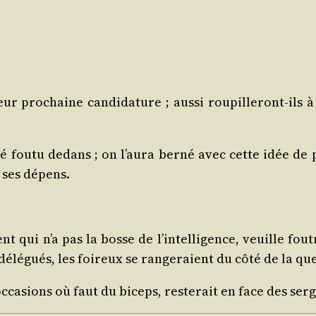
ur pro­chaine can­di­da­ture ; aus­si rou­pille­ront-ils
é fou­tu dedans ; on l’aura ber­né avec cette idée de p
 ses dépens.
ent qui n’a pas la bosse de l’intelligence, veuille foutr
 délé­gués, les foi­reux se ran­ge­raient du côté de la qu
ca­sions où faut du biceps, res­te­rait en face des ser­g