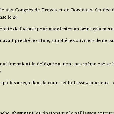
llé aux Congrès de Troyes et de Bor­deaux. On déci­da
se le 24.
 pro­fi­té de l’occase pour mani­fes­ter un brin ; ça a 
or avait prê­ché le calme, sup­plié les ouvriers de ne 
ui for­maient la délé­ga­tion, n’ont pas même osé se bal
§
bin qui les a reçu dans la cour – c’était assez pour eux
che, s’essuyant les ripa­tons sur le paillas­son et tour­