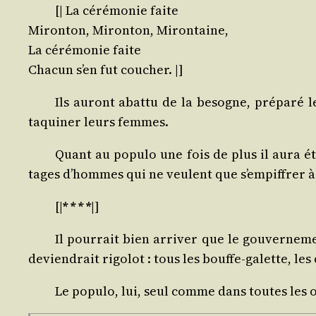
[|
La céré­mo­nie faite
Miron­ton, Miron­ton, Mirontaine,
La céré­mo­nie faite
Cha­cun s’en fut coucher.
|]
Ils auront abat­tu de la besogne, pré­pa­ré le
taqui­ner leurs femmes.
Quant au popu­lo une fois de plus il aura ét
tages d’hommes qui ne veulent que s’empiffrer à
[|
* * * *
|]
Il pour­rait bien arri­ver que le gou­ver­ne­m
devien­drait rigo­lot : tous les bouffe-galette, les
Le popu­lo, lui, seul comme dans toutes les oc