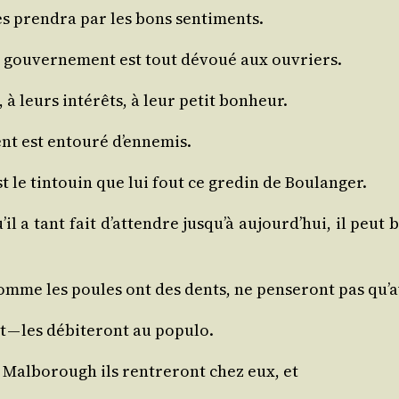
les pren­dra par les bons sentiments.
le gou­ver­ne­ment est tout dévoué aux ouvriers.
, à leurs inté­rêts, à leur petit bonheur.
ent est entou­ré d’ennemis.
t le tin­touin que lui fout ce gre­din de Boulanger.
l a tant fait d’attendre jusqu’à aujourd’hui, il peut b
omme les poules ont des dents, ne pen­se­ront pas qu’ava
— les débi­te­ront au populo.
Mal­bo­rough ils ren­tre­ront chez eux, et