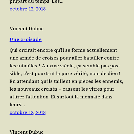
plu­part du temps. Les…
octobre 12, 2018
Vincent Dubuc
Une croisade
Qui croi­rait encore qu’il se forme actuel­le­ment
une armée de croi­sés pour aller batailler contre
les infidèles ? Au xixe siècle, ça semble pas pos­
sible, c’est pour­tant la pure véri­té, nom de dieu !
En atten­dant qu’ils taillent en pièces les enne­mis,
les nou­veaux croi­sés – cassent les vitres pour
atti­rer l’attention. Et sur­tout la mon­naie dans
leurs…
octobre 12, 2018
Vincent Dubuc