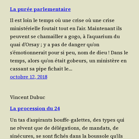
La purée parlementaire
Il est loin le temps où une crise où une crise
minis­té­rielle fou­tait tout en l’air. Main­te­nant ils
peuvent se cha­mailler a gogo, à l’aquarium du
quai d’Orsay ; y a pas de dan­ger qu’on
s’émotionnerait pour si peu, nom de dieu ! Dans le
temps, alors qu’on était gobeurs, un minis­tère en
cas­sant sa pipe fichait le…
octobre 12, 2018
Vincent Dubuc
La procession du 24
Un tas d’aspirants bouffe-galettes, des types qui
ne rêvent que de délé­ga­tions, de man­dats, de
siné­cures, se sont fichés dans la bous­sole qu’ils