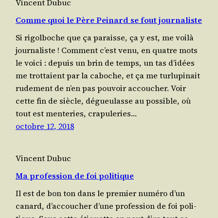
Vincent Dubuc
Comme quoi le Père Peinard se fout journaliste
Si rigol­boche que ça paraisse, ça y est, me voi­là
journaliste ! Com­ment c’est venu, en quatre mots
le voi­ci : depuis un brin de temps, un tas d’idées
me trot­taient par la caboche, et ça me tur­lu­pi­nait
rude­ment de n’en pas pou­voir accou­cher. Voir
cette fin de siècle, dégueu­lasse au pos­sible, où
tout est men­te­ries, cra­pu­le­ries…
octobre 12, 2018
Vincent Dubuc
Ma profession de foi politique
Il est de bon ton dans le pre­mier numé­ro d’un
canard, d’accoucher d’une pro­fes­sion de foi poli­