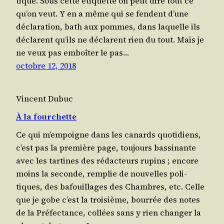
tique. Sous cette éti­quette on peut dire tout ce
qu’on veut. Y en a même qui se fendent d’une
décla­ra­tion, bath aux pommes, dans laquelle ils
déclarent qu’ils ne déclarent rien du tout. Mais je
ne veux pas emboî­ter le pas…
octobre 12, 2018
Vincent Dubuc
À la fourchette
Ce qui m’empoigne dans les canards quo­ti­diens,
c’est pas la pre­mière page, tou­jours bas­si­nante
avec les tar­tines des rédac­teurs rupins ; encore
moins la seconde, rem­plie de nou­velles poli­
tiques, des bafouillages des Chambres, etc. Celle
que je gobe c’est la troi­sième, bour­rée des notes
de la Pré­fec­tance, col­lées sans y rien chan­ger la