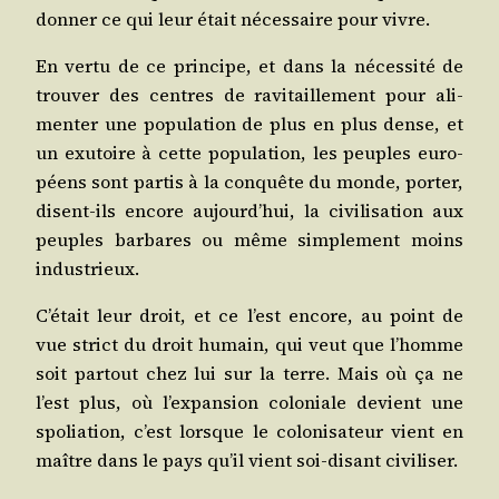
don­ner ce qui leur était néces­saire pour vivre.
En ver­tu de ce prin­cipe, et dans la néces­si­té de
trou­ver des centres de ravi­taille­ment pour ali­
men­ter une popu­la­tion de plus en plus dense, et
un exu­toire à cette popu­la­tion, les peuples euro­
péens sont par­tis à la conquête du monde, por­ter,
disent-ils encore aujourd’hui, la civi­li­sa­tion aux
peuples bar­bares ou même sim­ple­ment moins
industrieux.
C’était leur droit, et ce l’est encore, au point de
vue strict du droit humain, qui veut que l’homme
soit par­tout chez lui sur la terre. Mais où ça ne
l’est plus, où l’expansion colo­niale devient une
spo­lia­tion, c’est lorsque le colo­ni­sa­teur vient en
maître dans le pays qu’il vient soi-disant civiliser.