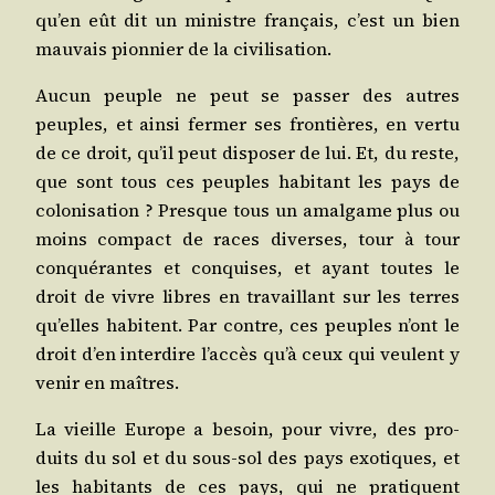
qu’en eût dit un ministre fran­çais, c’est un bien
mau­vais pion­nier de la civilisation.
Aucun peuple ne peut se pas­ser des autres
peuples, et ain­si fer­mer ses fron­tières, en ver­tu
de ce droit, qu’il peut dis­po­ser de lui. Et, du reste,
que sont tous ces peuples habi­tant les pays de
colo­ni­sa­tion ? Presque tous un amal­game plus ou
moins com­pact de races diverses, tour à tour
conqué­rantes et conquises, et ayant toutes le
droit de vivre libres en tra­vaillant sur les terres
qu’elles habitent. Par contre, ces peuples n’ont le
droit d’en inter­dire l’accès qu’à ceux qui veulent y
venir en maîtres.
La vieille Europe a besoin, pour vivre, des pro­
duits du sol et du sous-sol des pays exo­tiques, et
les habi­tants de ces pays, qui ne pra­tiquent