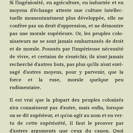
Si l’ingéniosité, en agri­cul­ture, en indus­trie et en
moyens d’échange atteste une culture intel­lec­
tuelle momen­ta­né­ment plus déve­lop­pée, elle ne
confère pas un droit d’oppression, et ne démontre
pas une morale supé­rieure. Or, les peuples colo­
ni­sa­teurs ne se sont jamais embar­ras­sés de droit
et de morale. Pous­sés par l’impérieuse néces­si­té
de vivre, et cer­tains de s’enrichir, ils n’ont jamais
recher­ché d’autres buts, pas plus qu’ils n’ont envi­
sa­gé d’autres moyens, pour y par­ve­nir, que la
force et la ruse, morale quelque peu
rudimentaire.
Il est vrai que la plu­part des peuples colo­ni­sés
n’en connaissent pas d’autre, mais enfin, lorsque
on se dit supé­rieur, et qu’on agit au nom et en ver­
tu de cette supé­rio­ri­té, il faut le prou­ver par
d’autres argu­ments que ceux du canon. Quoi