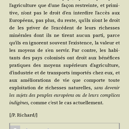
l’agriculture que d’une façon res­treinte, et pri­mi­
tive, n’ont pas le droit d’en inter­dire l’accès aux
Euro­péens, pas plus, du reste, qu’ils n’ont le droit
de les pri­ver de l’excédent de leurs richesses
miné­rales dont ils ne tirent aucun par­ti, parce
qu’ils en ignorent sou­vent l’existence, la valeur et
les moyens de s’en ser­vir. Par contre, les habi­
tants des pays colo­ni­sés ont droit aux béné­fices
pra­tiques des moyens supé­rieurs d’agriculture,
d’industrie et de trans­ports impor­tés chez eux, et
aux amé­lio­ra­tions de vie que com­porte toute
exploi­ta­tion de richesses natu­relles,
sans deve­nir
les sujets des peuples euro­péens ou de leurs com­plices
indi­gènes
, comme c’est le cas actuellement.
[/​P.
Richard
/​]