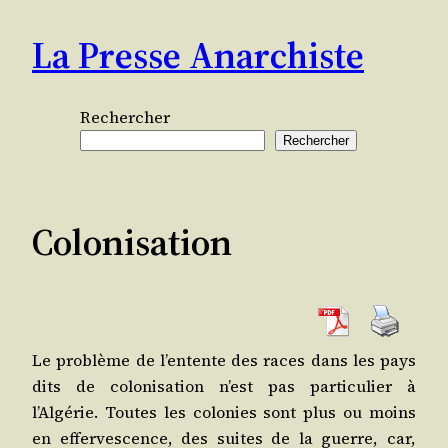
Aller
La Presse Anarchiste
au
contenu
Rechercher
Rechercher
Colonisation
Le pro­blème de l’entente des races dans les pays
dits de colo­ni­sa­tion n’est pas par­ti­cu­lier à
l’Algérie. Toutes les colo­nies sont plus ou moins
en effer­ves­cence, des suites de la guerre, car,