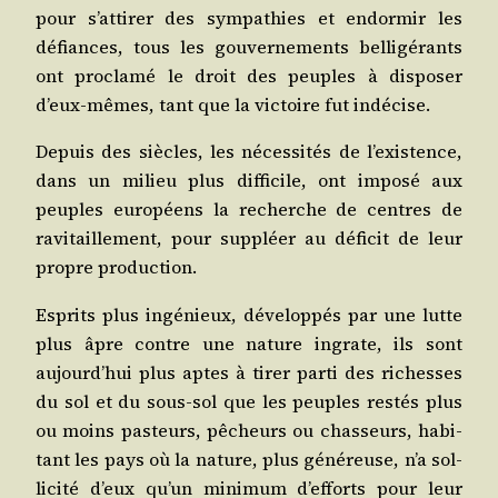
pour s’attirer des sym­pa­thies et endor­mir les
défiances, tous les gou­ver­ne­ments bel­li­gé­rants
ont pro­cla­mé le droit des peuples à dis­po­ser
d’eux-mêmes, tant que la vic­toire fut indécise.
Depuis des siècles, les néces­si­tés de l’existence,
dans un milieu plus dif­fi­cile, ont impo­sé aux
peuples euro­péens la recherche de centres de
ravi­taille­ment, pour sup­pléer au défi­cit de leur
propre production.
Esprits plus ingé­nieux, déve­lop­pés par une lutte
plus âpre contre une nature ingrate, ils sont
aujourd’hui plus aptes à tirer par­ti des richesses
du sol et du sous-sol que les peuples res­tés plus
ou moins pas­teurs, pêcheurs ou chas­seurs, habi­
tant les pays où la nature, plus géné­reuse, n’a sol­
li­ci­té d’eux qu’un mini­mum d’efforts pour leur