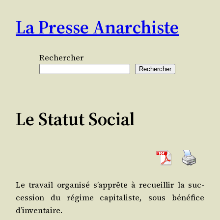
Aller
La Presse Anarchiste
au
contenu
Rechercher
Rechercher
Le Statut Social
Le tra­vail orga­ni­sé s’apprête à recueillir la suc­
ces­sion du régime capi­ta­liste, sous béné­fice
d’inventaire.