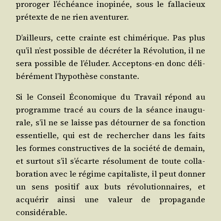
pro­ro­ger l’échéance inopi­née, sous le fal­la­cieux
pré­texte de ne rien aventurer.
D’ailleurs, cette crainte est chi­mé­rique. Pas plus
qu’il n’est pos­sible de décré­ter la Révo­lu­tion, il ne
sera pos­sible de l’éluder. Accep­tons-en donc déli­
bé­ré­ment l’hypothèse constante.
Si le Conseil Éco­no­mique du Tra­vail répond au
pro­gramme tra­cé au cours de la séance inau­gu­
rale, s’il ne se laisse pas détour­ner de sa fonc­tion
essen­tielle, qui est de recher­cher dans les faits
les formes construc­tives de la socié­té de demain,
et sur­tout s’il s’écarte réso­lu­ment de toute col­la­
bo­ra­tion avec le régime capi­ta­liste, il peut don­ner
un sens posi­tif aux buts révo­lu­tion­naires, et
acqué­rir ain­si une valeur de pro­pa­gande
considérable.