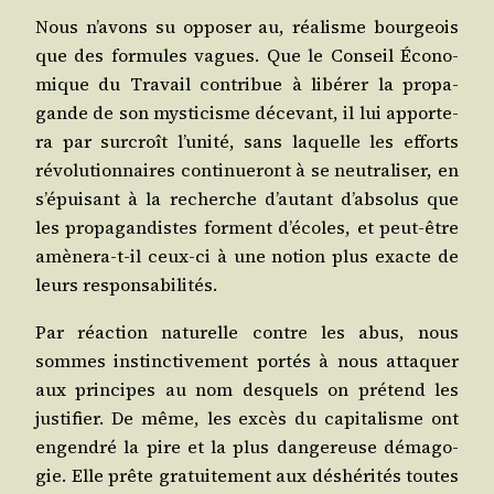
Nous n’avons su oppo­ser au, réa­lisme bour­geois
que des for­mules vagues. Que le Conseil Éco­no­
mique du Tra­vail contri­bue à libé­rer la pro­pa­
gande de son mys­ti­cisme déce­vant, il lui appor­te­
ra par sur­croît l’unité, sans laquelle les efforts
révo­lu­tion­naires conti­nue­ront à se neu­tra­li­ser, en
s’épuisant à la recherche d’autant d’absolus que
les pro­pa­gan­distes forment d’écoles, et peut-être
amè­ne­ra-t-il ceux-ci à une notion plus exacte de
leurs responsabilités.
Par réac­tion natu­relle contre les abus, nous
sommes ins­tinc­ti­ve­ment por­tés à nous atta­quer
aux prin­cipes au nom des­quels on pré­tend les
jus­ti­fier. De même, les excès du capi­ta­lisme ont
engen­dré la pire et la plus dan­ge­reuse déma­go­
gie. Elle prête gra­tui­te­ment aux déshé­ri­tés toutes