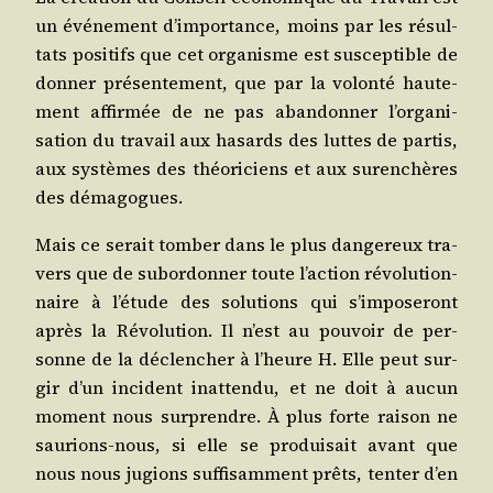
un évé­ne­ment d’importance, moins par les résul­
tats posi­tifs que cet orga­nisme est sus­cep­tible de
don­ner pré­sen­te­ment, que par la volon­té hau­te­
ment affir­mée de ne pas aban­don­ner l’organi-
sation du tra­vail aux hasards des luttes de par­tis,
aux sys­tèmes des théo­ri­ciens et aux sur­en­chères
des démagogues.
Mais ce serait tom­ber dans le plus dan­ge­reux tra­
vers que de subor­don­ner toute l’action révo­lu­tion­
naire à l’étude des solu­tions qui s’imposeront
après la Révo­lu­tion. Il n’est au pou­voir de per­
sonne de la déclen­cher à l’heure H. Elle peut sur­
gir d’un inci­dent inat­ten­du, et ne doit à aucun
moment nous sur­prendre. À plus forte rai­son ne
sau­rions-nous, si elle se pro­dui­sait avant que
nous nous jugions suf­fi­sam­ment prêts, ten­ter d’en