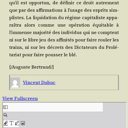
qu’il est oppor­tun, de défi­nir ce droit autre­ment
que par des affir­ma­tions à l’usage des esprits sim­
plistes. La liqui­da­tion du régime capi­ta­liste appa­
raî­tra alors comme une opé­ra­tion équi­table à
l’immense majo­ri­té des indi­vi­dus qui ne comptent
ni sur le libre jeu des affi­ni­tés pour faire rou­ler les
trains, ni sur les décrets des Dic­ta­teurs du Pro­lé­
ta­riat pour faire pous­ser le blé.
[/​Auguste
Ber­trand
/​]
Vincent Dubuc
View Fullscreen