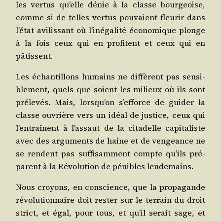
les ver­tus qu’elle dénie à la classe bour­geoise,
comme si de telles ver­tus pou­vaient fleu­rir dans
l’état avi­lis­sant où l’inégalité éco­no­mique plonge
à la fois ceux qui en pro­fitent et ceux qui en
pâtissent.
Les échan­tillons humains ne dif­fèrent pas sen­si­
ble­ment, quels que soient les milieux où ils sont
pré­le­vés. Mais, lorsqu’on s’efforce de gui­der la
classe ouvrière vers un idéal de jus­tice, ceux qui
l’entraînent à l’assaut de la cita­delle capi­ta­liste
avec des argu­ments de haine et de ven­geance ne
se rendent pas suf­fi­sam­ment compte qu’ils pré­
parent à la Révo­lu­tion de pénibles lendemains.
Nous croyons, en conscience, que la pro­pa­gande
révo­lu­tion­naire doit res­ter sur le ter­rain du droit
strict, et égal, pour tous, et qu’il serait sage, et