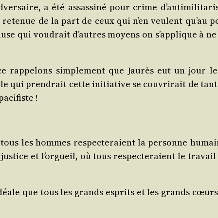
’adversaire, a été assas­si­né pour crime d’antimilitar
 rete­nue de la part de ceux qui n’en veulent qu’au po
se qui vou­drait d’autres moyens on s’applique à ne voi
ce rap­pe­lons sim­ple­ment que Jau­rès eut un jour l
 qui pren­drait cette ini­tia­tive se cou­vri­rait de t
acifiste !
 tous les hommes res­pec­te­raient la per­sonne huma
ustice et l’orgueil, où tous res­pec­te­raient le tra­vail
 idéale que tous les grands esprits et les grands cœurs