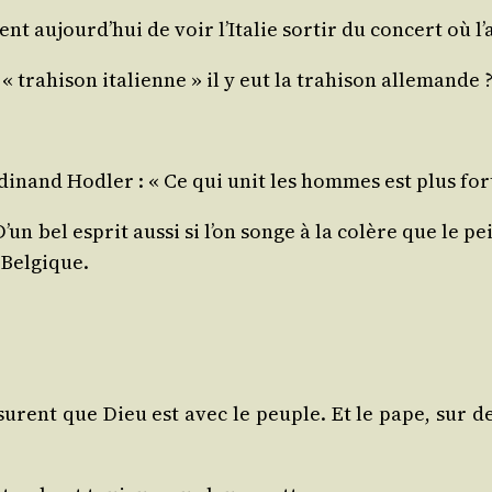
nt aujourd’hui de voir l’Italie sor­tir du concert où l’
« tra­hi­son ita­lienne » il y eut la tra­hi­son allemande 
di­nand Hodler : « Ce qui unit les hommes est plus fort
n bel esprit aus­si si l’on songe à la colère que le pei
a Belgique.
urent que Dieu est avec le peuple. Et le pape, sur des