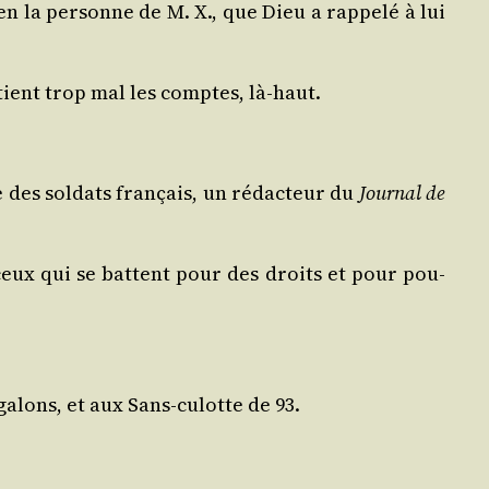
en la per­sonne de M. X., que Dieu a rap­pe­lé à lui
 tient trop mal les comptes, là-haut.
ge des sol­dats fran­çais, un rédac­teur du
Jour­nal de
 ceux qui se battent pour des droits et pour pou­
 galons, et aux Sans-culotte de 93.