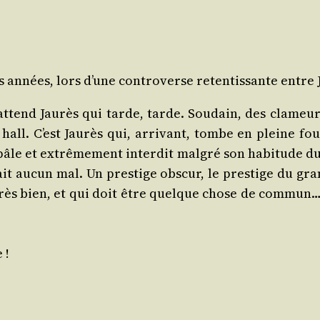
s années, lors d’une contro­verse reten­tis­sante entre
attend Jau­rès qui tarde, tarde. Sou­dain, des cla­meurs 
all. C’est Jau­rès qui, arri­vant, tombe en pleine f
âle et extrê­me­ment inter­dit mal­gré son habi­tude d
fait aucun mal. Un pres­tige obs­cur, le pres­tige du gr
rès bien, et qui doit être quelque chose de com­mun… M
 !