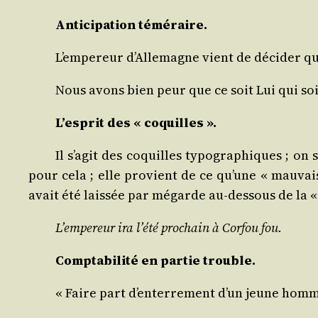
Anti­ci­pa­tion téméraire.
L’empereur d’Allemagne vient de déci­der qu
Nous avons bien peur que ce soit Lui qui soi
L’esprit des « coquilles ».
Il s’agit des coquilles typo­gra­phiques ; on 
pour cela ; elle pro­vient de ce qu’une « mau­vai
avait été lais­sée par mégarde au-des­sous de la «
L’empereur ira l’été pro­chain à Cor­fou fou.
Comp­ta­bi­li­té en par­tie trouble.
« Faire part d’enterrement d’un jeune homm