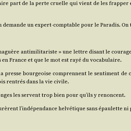
aire part de la perte cruelle qui vient de les frap­per 
t. On demande un expert-comp­table pour le Para­dis. On
 naguère anti­mi­li­ta­riste » une lettre disant le cou­ra
es en France et que le mot est rayé du vocabulaire.
 la presse bour­geoise com­prennent le sen­ti­ment de
s ren­trés dans la vie civile.
onges les servent trop bien pour qu’ils y renoncent.
u­rèrent l’indépendance hel­vé­tique sans épau­lette ni