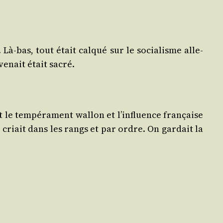
Là-bas, tout était cal­qué sur le socia­lisme alle­
venait était sacré.
le tem­pé­ra­ment wal­lon et l’influence fran­çaise
e criait dans les rangs et par ordre. On gar­dait la