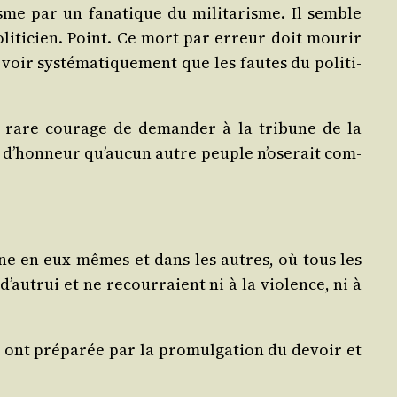
isme par un fana­tique du mili­ta­risme. Il semble
li­ti­cien. Point. Ce mort par erreur doit mou­rir
r sys­té­ma­ti­que­ment que les fautes du poli­ti­
e rare cou­rage de deman­der à la tri­bune de la
ant d’honneur qu’aucun autre peuple n’oserait com­
ine en eux-mêmes et dans les autres, où tous les
 d’autrui et ne recour­raient ni à la vio­lence, ni à
 ont pré­pa­rée par la pro­mul­ga­tion du devoir et