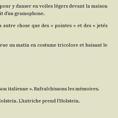
 pour y dan­ser en voiles légers devant la mai­son
nait d’un gramophone.
­dra autre chose que des « pointes » et des « jetés
e un matin en cos­tume tri­co­lore et bai­sant le
­son ita­lienne ». Rafraî­chis­sons les mémoires.
olstein. L’Autriche prend l’Holstein.