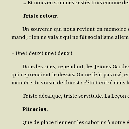
… Et nous en sommes res­tés tous comme deu
Triste retour.
Un sou­ve­nir qui nous revient en mémoire c’e
mand ; rien ne valait qui ne fût socia­lisme alle­
– Une ! deux ! une ! deux !
Dans les rues, cepen­dant, les Jeunes-Gardes c
qui repre­naient le des­sus. On ne l’eût pas osé, e
manière du voi­sin de l’ouest : c’était entré dans 
Triste décalque, triste ser­vi­tude. La Leçon 
Pitre­ries.
Que de place tiennent les cabo­tins à notre 