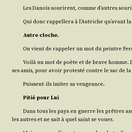
Les Danois sou­rirent, comme d’autres sou­rie
Qui donc rap­pel­le­ra à l’Autriche qu’avant la 
Autre cloche.
On vient de rap­pe­ler un mot du peintre Fer­
Voi­là un mot de poète et de brave homme. D’u
ses amis, pour avoir pro­tes­té contre le sac de l
Puissent-ils imi­ter sa vengeance.
Pitié pour Lui
Dans tous les pays en guerre les prêtres ass
les autres et ne sait à quel saint se vouer.