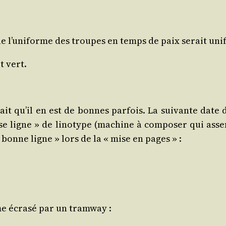
e l’uniforme des troupes en temps de paix serait uni­
t vert.
sait qu’il en est de bonnes par­fois. La sui­vante date 
se ligne » de lino­type (machine à com­po­ser qui ass
 bonne ligne » lors de la « mise en pages » :
e écra­sé par un tramway :