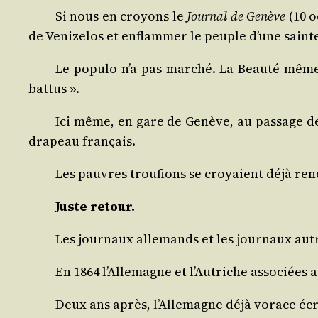
Si nous en croyons le
Jour­nal de Genève
(10 o
de Veni­ze­los et enflam­mer le peuple d’une sai
Le popu­lo n’a pas mar­ché. La Beau­té même c
battus ».
Ici même, en gare de Genève, au pas­sage des
dra­peau français.
Les pauvres trou­fions se croyaient déjà ren
Juste retour.
Les jour­naux alle­mands et les jour­naux autri
En 1864 l’Allemagne et l’Autriche asso­ciées
Deux ans après, l’Allemagne déjà vorace écra