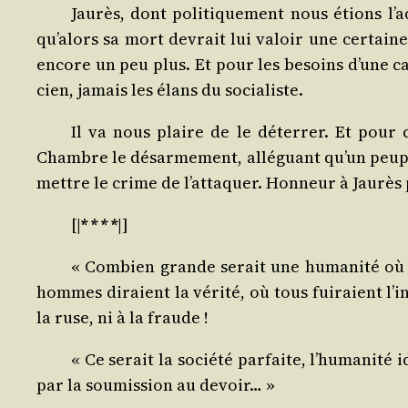
Jau­rès, dont poli­ti­que­ment nous étions l
qu’alors sa mort devrait lui valoir une cer­taine
encore un peu plus. Et pour les besoins d’une cau
cien, jamais les élans du socialiste.
Il va nous plaire de le déter­rer. Et pour 
Chambre le désar­me­ment, allé­guant qu’un peuple
mettre le crime de l’attaquer. Hon­neur à Jau­rès p
[|
* * * *
|]
« Com­bien grande serait une huma­ni­té où
hommes diraient la véri­té, où tous fui­raient l’inj
la ruse, ni à la fraude !
« Ce serait la socié­té par­faite, l’humanité
par la sou­mis­sion au devoir… »