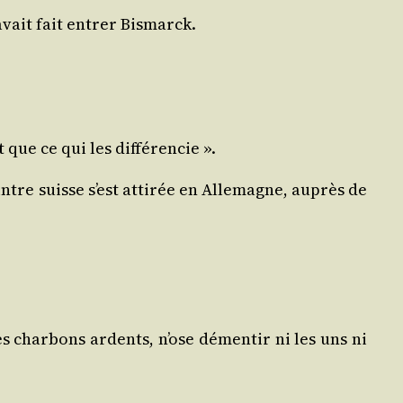
avait fait entrer Bismarck.
?
 que ce qui les différencie ».
ntre suisse s’est atti­rée en Alle­magne, auprès de
 char­bons ardents, n’ose démen­tir ni les uns ni