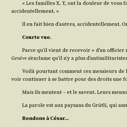
« Les familles X. Y, ont la dou­leur de vous f
accidentellement. »
Il en fait bien d’autres, acci­den­tel­le­men
Courte vue.
Parce qu’il vient de rece­voir « d’un offi­cier
Genève
s’exclame qu’il n’y a plus d’antimilitarist
Voi­là pour­tant com­ment ces mes­sieurs de
voir conti­nuer à se battre pour des droits une foi
Mais ils mentent – et le savent. Leurs men­s
La parole est aux pay­sans du Grüt­li, qui ass
Ren­dons à César…