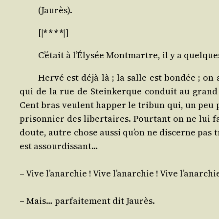
(Jau­rès).
[|
* * * *
|]
C’était à l’Élysée Mont­martre, il y a quelque
Her­vé est déjà là ; la salle est bon­dée ; on 
qui de la rue de Stein­kerque conduit au grand h
Cent bras veulent hap­per le tri­bun qui, un peu p
pri­son­nier des liber­taires. Pour­tant on ne lui 
doute, autre chose aus­si qu’on ne dis­cerne pas t
est assourdissant…
– Vive l’anarchie ! Vive l’anarchie ! Vive l’anarchie
– Mais… par­fai­te­ment dit Jaurès.