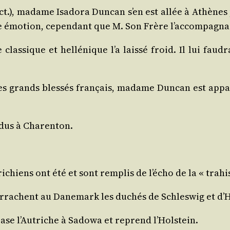
ct.), madame Isa­do­ra Dun­can s’en est allée à Athènes
nte émo­tion, cepen­dant que M. Son Frère l’accompag
las­sique et hel­lé­nique l’a lais­sé froid. Il lui fau
 grands bles­sés fran­çais, madame Dun­can est appa­ru
­dus à Charenton.
­chiens ont été et sont rem­plis de l’écho de la « tra­hi
 arrachent au Dane­mark les duchés de Schles­wig et d’H
se l’Autriche à Sado­wa et reprend l’Holstein.