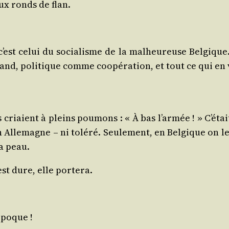
x ronds de flan.
st celui du socia­lisme de la mal­heu­reuse Bel­gique. 
mand, poli­tique comme coopé­ra­tion, et tout ce qui en 
riaient à pleins pou­mons : « À bas l’armée ! » C’était 
n Alle­magne – ni tolé­ré. Seule­ment, en Bel­gique on l
la peau.
est dure, elle portera.
époque !