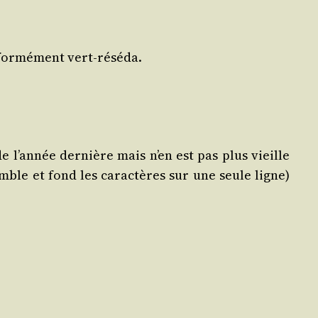
for­mé­ment vert-réséda.
de l’année der­nière mais n’en est pas plus vieille
emble et fond les carac­tères sur une seule ligne)