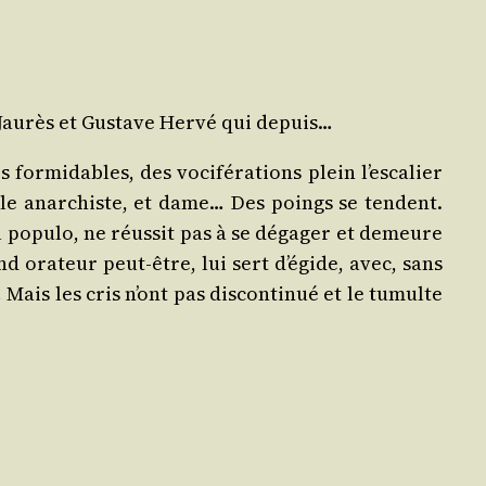
 Jau­rès et Gus­tave Her­vé qui depuis…
for­mi­dables, des voci­fé­ra­tions plein l’escalier
oule anar­chiste, et dame… Des poings se tendent.
u popu­lo, ne réus­sit pas à se déga­ger et demeure
and ora­teur peut-être, lui sert d’égide, avec, sans
ais les cris n’ont pas dis­con­ti­nué et le tumulte