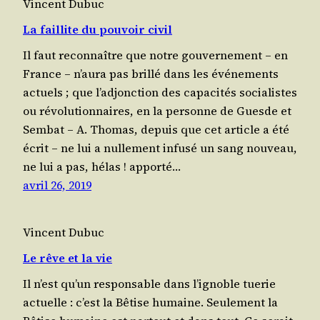
Vincent Dubuc
La faillite du pouvoir civil
Il faut recon­naître que notre gou­ver­ne­ment – en
France – n’aura pas brillé dans les évé­ne­ments
actuels ; que l’adjonction des capa­ci­tés socia­listes
ou révo­lu­tion­naires, en la per­sonne de Guesde et
Sem­bat – A. Tho­mas, depuis que cet article a été
écrit – ne lui a nul­le­ment infu­sé un sang nou­veau,
ne lui a pas, hélas ! appor­té…
avril 26, 2019
Vincent Dubuc
Le rêve et la vie
Il n’est qu’un res­pon­sable dans l’ignoble tue­rie
actuelle : c’est la Bêtise humaine. Seule­ment la