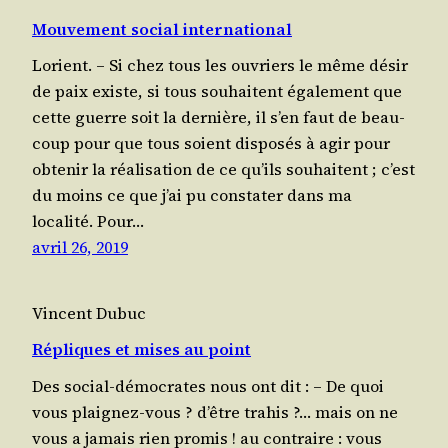
Mouvement social international
Lorient. – Si chez tous les ouvriers le même désir
de paix existe, si tous sou­haitent éga­le­ment que
cette guerre soit la der­nière, il s’en faut de beau­
coup pour que tous soient dis­po­sés à agir pour
obte­nir la réa­li­sa­tion de ce qu’ils sou­haitent ; c’est
du moins ce que j’ai pu consta­ter dans ma
localité. Pour…
avril 26, 2019
Vincent Dubuc
Répliques et mises au point
Des social-démo­crates nous ont dit : – De quoi
vous plai­gnez-vous ? d’être tra­his ?… mais on ne
vous a jamais rien pro­mis ! au contraire : vous