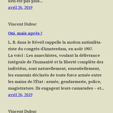
n’en est pas plus…
avril 26, 2019
Vincent Dubuc
Oui, mais après ?
L. B. dans le Réveil rap­pelle la motion anti­mi­li­ta­
riste du congrès d’Amsterdam, en août 1907.
La voici : Les anar­chistes, vou­lant la déli­vrance
inté­grale de l’humanité et la liber­té com­plète des
indi­vi­dus, sont natu­rel­le­ment, essen­tiel­le­ment,
les enne­mis décla­rés de toute force armée entre
les mains de l’État : armée, gen­dar­me­rie, police,
magistrature. Ils engagent leurs cama­rades – et…
avril 26, 2019
Vincent Dubuc