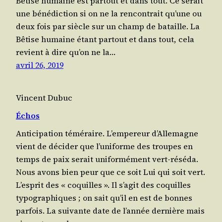
Bêtise humaine est par­tout et dans tout. Ce serait
une béné­dic­tion si on ne la ren­con­trait qu’une ou
deux fois par siècle sur un champ de bataille. La
Bêtise humaine étant par­tout et dans tout, cela
revient à dire qu’on ne la…
avril 26, 2019
Vincent Dubuc
Échos
Anti­ci­pa­tion téméraire. L’empereur d’Allemagne
vient de déci­der que l’uniforme des troupes en
temps de paix serait uni­for­mé­ment vert-réséda.
Nous avons bien peur que ce soit Lui qui soit vert.
L’esprit des « coquilles ». Il s’agit des coquilles
typo­gra­phiques ; on sait qu’il en est de bonnes
par­fois. La sui­vante date de l’année der­nière mais