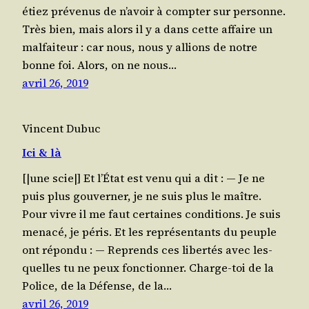
étiez pré­ve­nus de n’avoir à comp­ter sur personne.
Très bien, mais alors il y a dans cette affaire un
mal­fai­teur : car nous, nous y allions de notre
bonne foi. Alors, on ne nous…
avril 26, 2019
Vincent Dubuc
Ici & là
[|une scie|] Et l’État est venu qui a dit : — Je ne
puis plus gou­ver­ner, je ne suis plus le maître.
Pour vivre il me faut cer­taines condi­tions. Je suis
mena­cé, je péris. Et les repré­sen­tants du peuple
ont répondu : — Reprends ces liber­tés avec les­
quelles tu ne peux fonc­tion­ner. Charge-toi de la
Police, de la Défense, de la…
avril 26, 2019