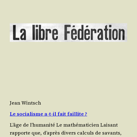
Jean Wintsch
Le socialisme a‑t-il fait faillite ?
L’âge de l’humanité Le mathé­ma­ti­cien Lai­sant
rap­porte que, d’après divers cal­culs de savants,