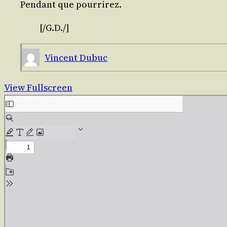
Pen­dant que pourrirez.
[/G.D./]
Vincent Dubuc
View Fullscreen