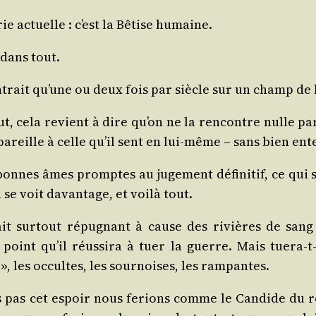
rie actuelle : c’est la Bêtise humaine.
 dans tout.
on­trait qu’une ou deux fois par siècle sur un champ de 
, cela revient à dire qu’on ne la ren­contre nulle part,
areille à celle qu’il sent en lui-même – sans bien ent
de bonnes âmes promptes au juge­ment défi­ni­tif, ce q
e voit davan­tage, et voi­là tout.
it sur­tout répu­gnant à cause des rivières de sang 
int qu’il réus­si­ra à tuer la guerre. Mais tue­ra-t
 », les occultes, les sour­noises, les rampantes.
s pas cet espoir nous ferions comme le Can­dide du rom