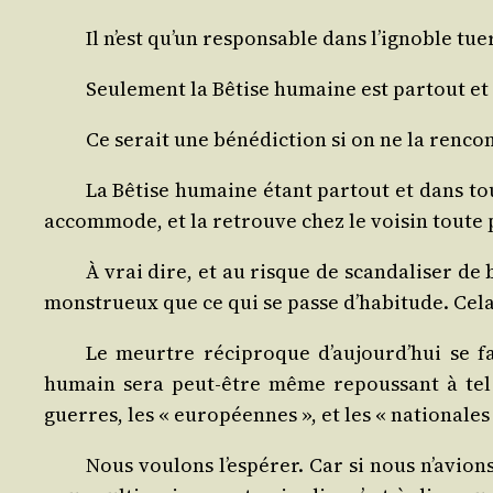
Il n’est qu’un res­pon­sable dans l’ignoble tue­
Seule­ment la Bêtise humaine est par­tout et
Ce serait une béné­dic­tion si on ne la ren­c
La Bêtise humaine étant par­tout et dans tout
accom­mode, et la retrouve chez le voi­sin toute p
À vrai dire, et au risque de scan­da­li­ser 
mons­trueux que ce qui se passe d’habitude. Cela s
Le meurtre réci­proque d’aujourd’hui se fa
humain sera peut-être même repous­sant à tel po
guerres, les « euro­péennes », et les « natio­nales
Nous vou­lons l’espérer. Car si nous n’avion