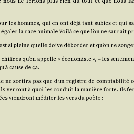
que nous ne ferions plus rien du tout et que nous lais
our les hommes, qui en ont déjà tant subies et qui sa
éga­ler la race ani­male Voi­là ce que l’on ne sau­rait p
st si pleine qu’elle doive débor­der et qu’on ne son­ge­
hiffres qu’on appelle « éco­no­miste », – les sen­ti­ments
u’à cause de ça.
e ne sor­ti­ra pas que d’un registre de comp­ta­bi­li­té
 ver­ront à quoi les conduit la manière forte. Ils fer
ées vien­dront médi­ter les vers du poète :