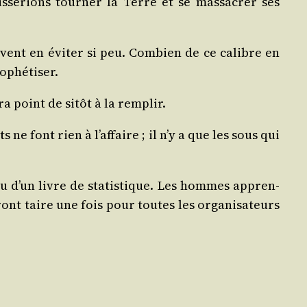
­se­rions tour­ner la Terre et se mas­sa­crer ses
vent en évi­ter si peu. Com­bien de ce calibre en
rophétiser.
ra point de sitôt à la remplir.
 ne font rien à l’affaire ; il n’y a que les sous qui
 ou d’un livre de sta­tis­tique. Les hommes appren­
ont taire une fois pour toutes les orga­ni­sa­teurs