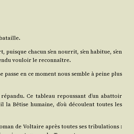
bataille.
 puisque cha­cun s’en nour­rit, s’en habi­tue, s’en
en­du vou­loir le reconnaître.
ui se passe en ce moment nous semble à peine plus
répan­du. Ce tableau repous­sant d’un abat­toir
-il la Bêtise humaine, d’où découlent toutes les
an de Vol­taire après toutes ses tri­bu­la­tions :