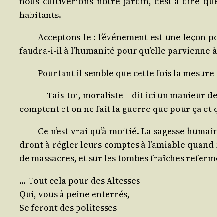
nous culti­ve­rions notre jar­din, c’est-à-dire 
habitants.
Accep­tons-le : l’événement est une leçon p
fau­dra-i-il à l’humanité pour qu’elle par­vienne à 
Pour­tant il semble que cette fois la mesure e
— Tais-toi, mora­liste – dit ici un manieur de c
comptent et on ne fait la guerre que pour ça et q
Ce n’est vrai qu’à moi­tié. La sagesse humain
dront à régler leurs comptes à l’amiable quand ils
de mas­sacres, et sur les tombes fraîches refer­m
… Tout cela pour des Altesses
Qui, vous à peine enterrés,
Se feront des politesses