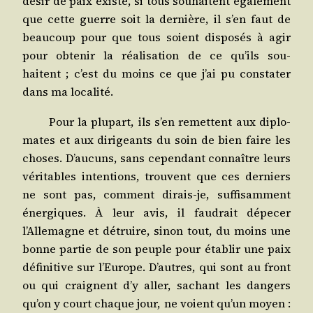
désir de paix existe, si tous sou­haitent éga­le­ment
que cette guerre soit la der­nière, il s’en faut de
beau­coup pour que tous soient dis­po­sés à agir
pour obte­nir la réa­li­sa­tion de ce qu’ils sou­
haitent ; c’est du moins ce que j’ai pu consta­ter
dans ma localité.
Pour la plu­part, ils s’en remettent aux diplo­
mates et aux diri­geants du soin de bien faire les
choses. D’aucuns, sans cepen­dant connaître leurs
véri­tables inten­tions, trouvent que ces der­niers
ne sont pas, com­ment dirais-je, suf­fi­sam­ment
éner­giques. À leur avis, il fau­drait dépe­cer
l’Allemagne et détruire, sinon tout, du moins une
bonne par­tie de son peuple pour éta­blir une paix
défi­ni­tive sur l’Europe. D’autres, qui sont au front
ou qui craignent d’y aller, sachant les dan­gers
qu’on y court chaque jour, ne voient qu’un moyen :