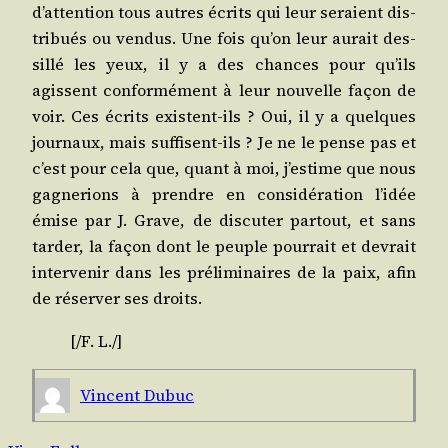
d’attention tous autres écrits qui leur seraient dis­
tri­bués ou ven­dus. Une fois qu’on leur aurait des­
sillé les yeux, il y a des chances pour qu’ils
agissent confor­mé­ment à leur nou­velle façon de
voir. Ces écrits existent-ils ? Oui, il y a quelques
jour­naux, mais suf­fisent-ils ? Je ne le pense pas et
c’est pour cela que, quant à moi, j’estime que nous
gagne­rions à prendre en consi­dé­ra­tion l’idée
émise par J. Grave, de dis­cu­ter par­tout, et sans
tar­der, la façon dont le peuple pour­rait et devrait
inter­ve­nir dans les pré­li­mi­naires de la paix, afin
de réser­ver ses droits.
[/​F. L./]
Vincent Dubuc