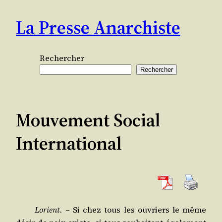
Aller
La Presse Anarchiste
au
contenu
Rechercher
Rechercher
Mouvement Social
International
Lorient.
– Si chez tous les ouvriers le même