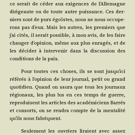
ce serait de céder aux exi­gences de l’Allemagne
diri­geante ou de toute autre puis­sance. Ces der­
niers sont de purs égoïstes, nous ne nous occu­pe­
rons pas d’eux. Mais les autres, les pre­miers que
j’ai cités, il serait pos­sible, à mon avis, de les faire
chan­ger d’opinion, même aux plus enra­gés, et de
les déci­der à inter­ve­nir dans la dis­cus­sion des
condi­tions de la paix.
Pour toutes ces choses, ils se sont jusqu’ici
réfé­rés à l’opinion de leur jour­nal, petit ou grand
quo­ti­dien. Quand on sau­ra que tous les jour­naux
régio­naux, les plus lus en ces temps de guerre,
repro­duisent les articles des aca­dé­mi­ciens Bar­rés
et consorts, on se ren­dra compte de la men­ta­li­té
qu’ils nous fabriquent.
Seule­ment les ouvriers liraient avec assez