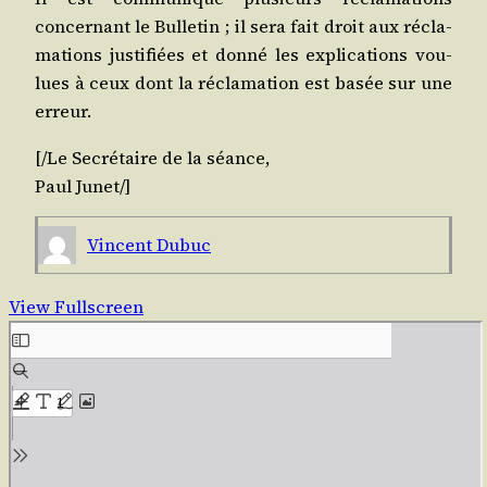
concer­nant le Bul­le­tin ; il sera fait droit aux récla­
ma­tions jus­ti­fiées et don­né les expli­ca­tions vou­
lues à ceux dont la récla­ma­tion est basée sur une
erreur.
[/​Le Secré­taire de la séance,
Paul Junet/]
Vincent Dubuc
View Fullscreen