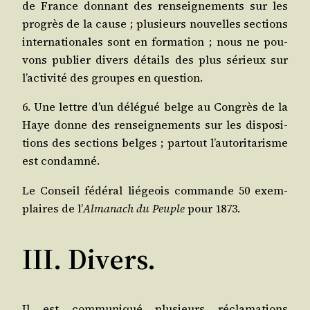
de France don­nant des ren­sei­gne­ments sur les
pro­grès de la cause ; plu­sieurs nou­velles sec­tions
inter­na­tio­nales sont en for­ma­tion ; nous ne pou­
vons publier divers détails des plus sérieux sur
l’activité des groupes en question.
6. Une lettre d’un délé­gué belge au Congrès de la
Haye donne des ren­sei­gne­ments sur les dis­po­si­
tions des sec­tions belges ; par­tout l’autoritarisme
est condamné.
Le Conseil fédé­ral lié­geois com­mande 50 exem­
plaires de l’
Alma­nach du Peuple
pour 1873.
III. Divers.
Il est com­mu­ni­qué plu­sieurs récla­ma­tions