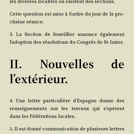
les diverses loca­li­tés où existent des sections.
Cette ques­tion est mise à l’ordre du jour de la pro­
chaine séance.
3. La Sec­tion de Son­vil­lier annonce éga­le­ment
l’adoption des réso­lu­tions du Congrès de St-Imier.
II. Nouvelles de
l’extérieur.
4. Une lettre par­ti­cu­lière d’Espagne donne des
ren­sei­gne­ments sur les tra­vaux qui s’opèrent
dans les Fédé­ra­tions locales.
5. Il est don­né com­mu­ni­ca­tion de plu­sieurs lettres