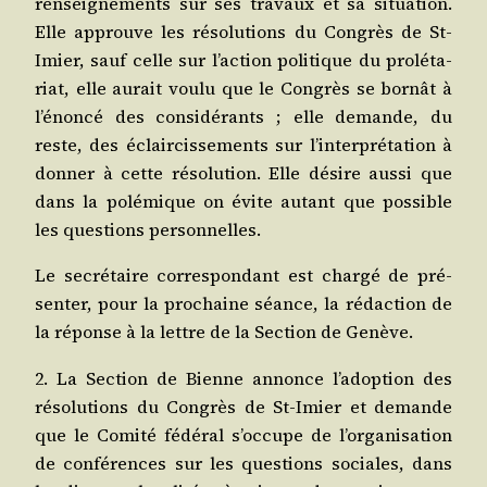
ren­sei­gne­ments sur ses tra­vaux et sa situa­tion.
Elle approuve les réso­lu­tions du Congrès de St-
Imier, sauf celle sur l’action poli­tique du pro­lé­ta­
riat, elle aurait vou­lu que le Congrès se bor­nât à
l’énoncé des consi­dé­rants ; elle demande, du
reste, des éclair­cis­se­ments sur l’interprétation à
don­ner à cette réso­lu­tion. Elle désire aus­si que
dans la polé­mique on évite autant que pos­sible
les ques­tions personnelles.
Le secré­taire cor­res­pon­dant est char­gé de pré­
sen­ter, pour la pro­chaine séance, la rédac­tion de
la réponse à la lettre de la Sec­tion de Genève.
2. La Sec­tion de Bienne annonce l’adoption des
réso­lu­tions du Congrès de St-Imier et demande
que le Comi­té fédé­ral s’occupe de l’organisation
de confé­rences sur les ques­tions sociales, dans