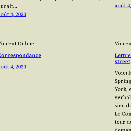
août 4
aurait…
août 4, 2020
Vincent Dubuc
Vince
Correspondance
Lettre
street
août 4, 2020
Voi­ci 
Spring
York, e
ver­bal
sien d
Le Con
teur d
deman­