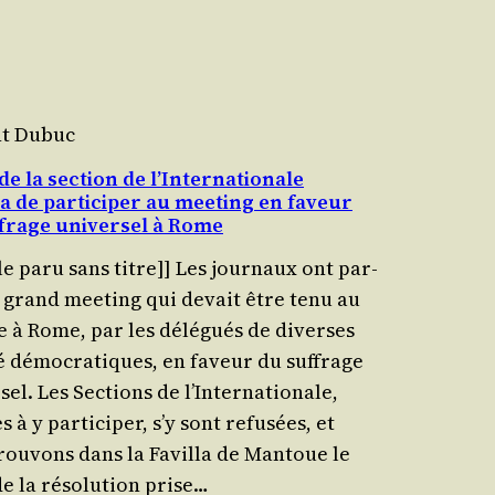
nt Dubuc
de la section de l’Internationale
a de participer au meeting en faveur
frage universel à Rome
le paru sans titre]] Les jour­naux ont par­
n grand mee­ting qui devait être tenu au
ée à Rome, par les délé­gués de diverses
té démo­cra­tiques, en faveur du suf­frage
­sel. Les Sec­tions de l’Internationale,
es à y par­ti­ci­per, s’y sont refu­sées, et
rou­vons dans la Favilla de Man­toue le
e la réso­lu­tion prise…