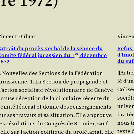
Vincent Dubuc
Vince
Extrait du procès-verbal de la séance du
Refus 
er
d’Imol
Comité fédéral jurassien du 1
décembre
du suf
1872
[[Artic
I. Nouvelles des Sections de la Fédération
lé d’u
urassienne. 1. La Sec­tion de pro­pa­gande et
Coli­s
’action socia­liste révo­lu­tion­naire de Genève
socié­
ccuse récep­tion de la cir­cu­laire récente du
uni­ver
comi­té fédé­ral et donne des ren­sei­gne­ments
invi­té
ur ses tra­vaux et sa situa­tion. Elle approuve
nous t
les réso­lu­tions du Congrès de St-Imier, sauf
texte d
elle sur l’action poli­tique du pro­lé­ta­riat, elle