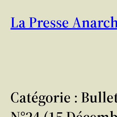
Aller
au
La Presse Anarch
contenu
Catégorie :
Bulle
N°24 (15 Décemb