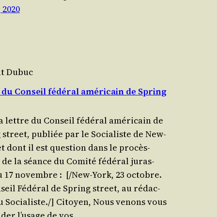
, 2020
nt Dubuc
 du Conseil fédéral américain de Spring
la lettre du Conseil fédé­ral amé­ri­cain de
 street, publiée par le Socia­liste de New-
t dont il est ques­tion dans le pro­cès-
 de la séance du Comi­té fédé­ral juras­
u 17 novembre : [/New-York, 23 octobre.
seil Fédé­ral de Spring street, au rédac­
u Socia­liste./​] Citoyen, Nous venons vous
der l’usage de vos…