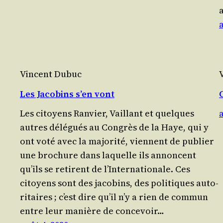
Vincent Dubuc
Les Jacobins s’en vont
Les citoyens Ran­vier, Vaillant et quelques
autres délé­gués au Congrès de la Haye, qui y
ont voté avec la majo­ri­té, viennent de publier
une bro­chure dans laquelle ils annoncent
qu’ils se retirent de l’Internationale. Ces
citoyens sont des jaco­bins, des poli­tiques auto­
ri­taires ; c’est dire qu’il n’y a rien de com­mun
entre leur manière de conce­voir…