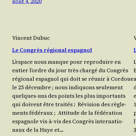
août 4, 2020
Vincent Dubuc
Le Congrès régional espagnol
L’espace nous manque pour repro­duire en
entier l’ordre du jour très char­gé du Congrès
régio­nal espa­gnol qui doit se réunir à Cor­doue
le 25 décembre ; nous indi­quons seule­ment
quelques-uns des points les plus impor­tants
e
qui doivent être traités : Révi­sion des règle­
1
ments fédéraux ; Atti­tude de la fédé­ra­tion
p
espa­gnole vis-à-vis des Congrès inter­na­tio­
l
naux de la Haye et…