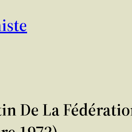
iste
tin De La Fédérati
re 1972)