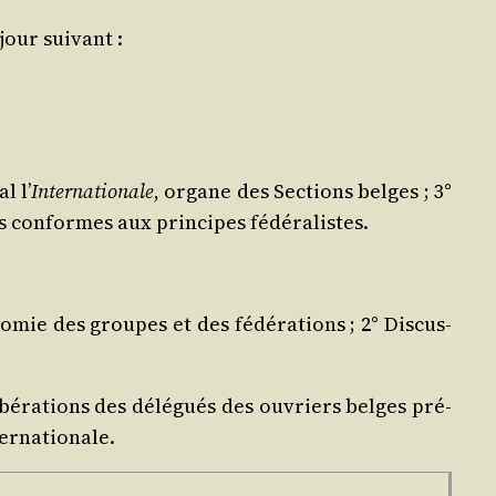
jour suivant :
l l’
Inter­na­tio­nale
, organe des Sec­tions belges ; 3°
plus conformes aux prin­cipes fédéralistes.
omie des groupes et des fédé­ra­tions ; 2° Dis­cus­
bé­ra­tions des délé­gués des ouvriers belges pré­
nternationale.