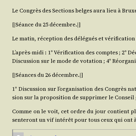
Le Congrès des Sec­tions belges aura lieu à Bruxe
[|Séance du 25 décembre.|]
Le matin, récep­tion des délé­gués et véri­fi­ca­ti
L’après-midi : 1° Véri­fi­ca­tion des comptes ; 2° Dé
Dis­cus­sion sur le mode de vota­tion ; 4° Réor­ga­
[|Séances du 26 décembre.|]
1° Dis­cus­sion sur l’organisation des Congrès nat
sion sur la pro­po­si­tion de sup­pri­mer le Conseil
Comme on le voit, cet ordre du jour contient plu­
sen­te­ront un vif inté­rêt pour tous ceux qui ont à