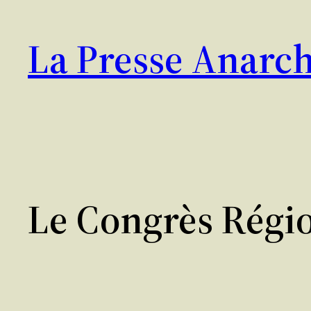
Aller
au
La Presse Anarch
contenu
Le Congrès Régio