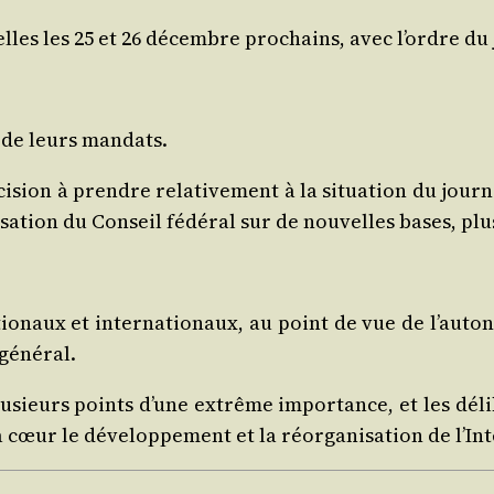
lles les 25 et 26 décembre pro­chains, avec l’ordre du 
on de leurs mandats.
ci­sion à prendre rela­ti­ve­ment à la situa­tion du jour­na
ni­sa­tion du Conseil fédé­ral sur de nou­velles bases, 
io­naux et inter­na­tio­naux, au point de vue de l’auton
 général.
sieurs points d’une extrême impor­tance, et les déli­
 cœur le déve­lop­pe­ment et la réor­ga­ni­sa­tion de l’I