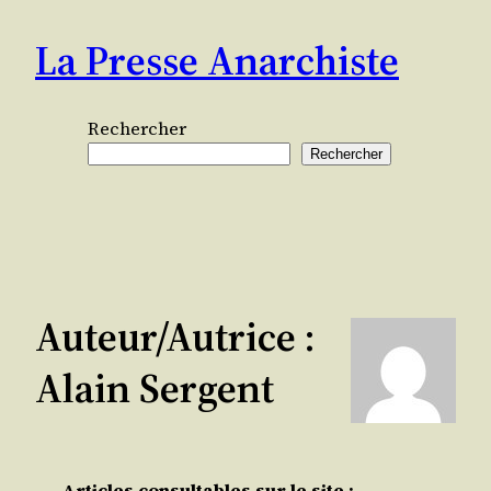
Aller
La Presse Anarchiste
au
contenu
Rechercher
Rechercher
Auteur/autrice :
Alain Sergent
Articles consultables sur le site :