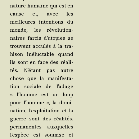
nature humaine qui est en
cause et, avec les
meilleures inten­tions du
monde, les révo­lu­tion­
naires far­cis d’u­to­pies se
trouvent accu­lés à la tra­
hi­son iné­luc­table quand
ils sont en face des réa­li­
tés. N’é­tant pas autre
chose que la mani­fes­ta­
tion sociale de l’a­dage
« l’homme est un loup
pour l’homme », la domi­
na­tion, l’ex­ploi­ta­tion et la
guerre sont des réa­li­tés.
per­ma­nentes aux­quelles
l’es­pèce est sou­mise et