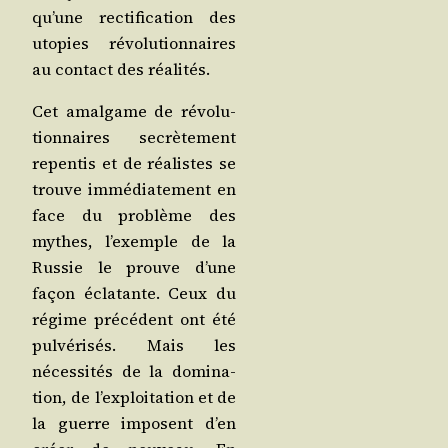
qu’une rec­ti­fi­ca­tion des
uto­pies révo­lu­tion­naires
au contact des réalités.
Cet amal­game de révo­lu­
tion­naires secrè­te­ment
repen­tis et de réa­listes se
trouve immé­dia­te­ment en
face du pro­blème des
mythes, l’exemple de la
Rus­sie le prouve d’une
façon écla­tante. Ceux du
régime pré­cé­dent ont été
pul­vé­ri­sés. Mais les
néces­si­tés de la domi­na­
tion, de l’ex­ploi­ta­tion et de
la guerre imposent d’en