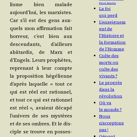
lisme bien malade
Pierre Martin
La foi
aujourd’­hui, les mar­xistes.
qui perd
Car s’il est des gens aux­
L’enseignem
quels mon affir­ma­tion fait
ent de
l’Histoire et
hor­reur, c’est bien aux
la formation
des­cen­dants, d’ailleurs
de l’Homme
abâ­tar­dis, de Marx et
Culte des
d’En­gels. Leurs pro­phètes,
morts ou
repre­nant à leur compte
culte des
la pro­po­si­tion hégé­lienne
vivants ?
Le progrès
d’a­près laquelle « tout ce
dans la
qui est réel est ration­nel,
révolution
et tout ce qui est ration­nel
Où va
est réel », avaient déca­pé
le monde ?
l’u­ni­vers de ses mys­tères
Nous
n’acceptons
et de ses ombres. Et le dis­
pas !
ciple se trouve en pos­ses­
Gênant