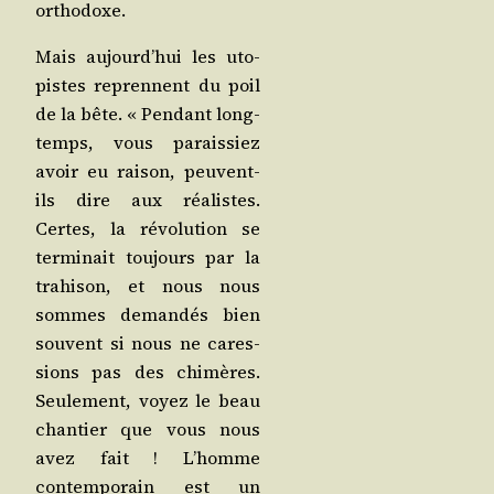
orthodoxe.
Mais aujourd’­hui les uto­
pistes reprennent du poil
de la bête. « Pen­dant long­
temps, vous parais­siez
avoir eu rai­son, peuvent-
ils dire aux réa­listes.
Certes, la révo­lu­tion se
ter­mi­nait tou­jours par la
tra­hi­son, et nous nous
sommes deman­dés bien
sou­vent si nous ne cares­
sions pas des chi­mères.
Seule­ment, voyez le beau
chan­tier que vous nous
avez fait ! L’homme
contem­po­rain est un