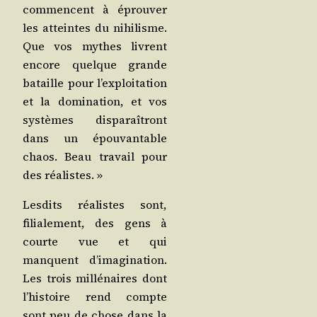
com­mencent à éprou­ver
les atteintes du nihi­lisme.
Que vos mythes livrent
encore quelque grande
bataille pour l’ex­ploi­ta­tion
et la domi­na­tion, et vos
sys­tèmes dis­pa­raî­tront
dans un épou­van­table
chaos. Beau tra­vail pour
des réalistes. »
Les­dits réa­listes sont,
filia­le­ment, des gens à
courte vue et qui
manquent d’i­ma­gi­na­tion.
Les trois mil­lé­naires dont
l’his­toire rend compte
sont peu de chose dans la