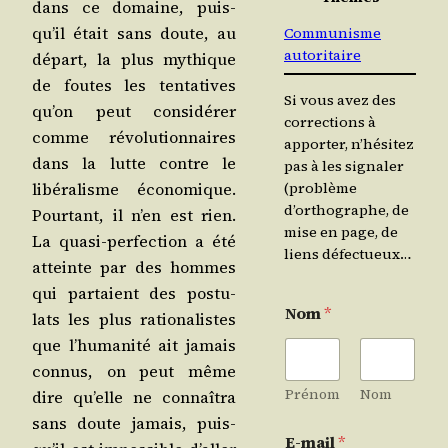
dans ce domaine, puis­
qu’il était sans doute, au
Communisme
autoritaire
départ, la plus mythique
de foutes les ten­ta­tives
Si vous avez des
qu’on peut consi­dé­rer
corrections à
comme révo­lu­tion­naires
apporter, n’hésitez
dans la lutte contre le
pas à les signaler
libé­ra­lisme éco­no­mique.
(problème
d’orthographe, de
Pour­tant, il n’en est rien.
mise en page, de
La qua­si-per­fec­tion a été
liens défectueux…
atteinte par des hommes
qui par­taient des pos­tu­
Nom
*
lats les plus ratio­na­listes
que l’hu­ma­ni­té ait jamais
connus, on peut même
Prénom
Nom
dire qu’elle ne connaî­tra
sans doute jamais, puis­
E-mail
*