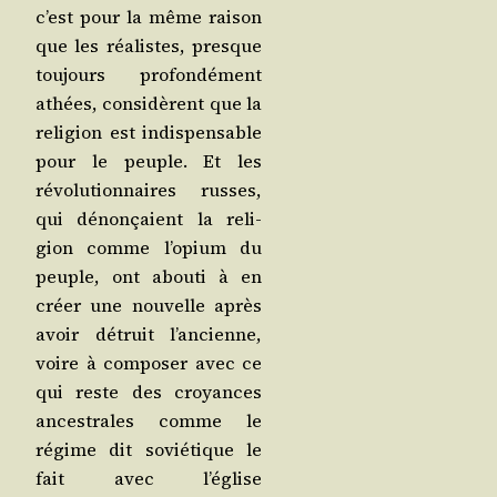
c’est pour la même rai­son
que les réa­listes, presque
tou­jours pro­fon­dé­ment
athées, consi­dèrent que la
reli­gion est indis­pen­sable
pour le peuple. Et les
révo­lu­tion­naires russes,
qui dénon­çaient la reli­
gion comme l’o­pium du
peuple, ont abou­ti à en
créer une nou­velle après
avoir détruit l’an­cienne,
voire à com­po­ser avec ce
qui reste des croyances
ances­trales comme le
régime dit sovié­tique le
fait avec l’é­glise