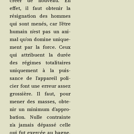
créer de nou­veau. En
effet, il faut obte­nir la
rési­gna­tion des hommes
qui sont menés, car l’être
humain n’est pas un ani­
mal qu’on domine uni­que­
ment par la force. Ceux
qui attri­buent la durée
des régimes tota­li­taires
uni­que­ment à la puis­
sance de l’ap­pa­reil poli­
cier font une erreur assez
gros­sière. Il faut, pour
mener des masses, obte­
nir un mini­mum d’ap­pro­
ba­tion. Nulle contrainte
n’a jamais dépas­sé celle
qui fut exer­cée au bagne,