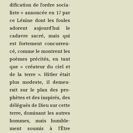
di­fi­ca­tion de l’ordre socia­
liste » annon­cée en 17 par
ce Lénine dont les foules
adorent aujourd’­hui le
cadavre sacré, mais qui
est for­te­ment concur­ren­
cé, comme le montrent les
poèmes pré­ci­tés, en tant
que « créa­teur du ciel et
de la terre ». Hit­ler était
plus modeste, il demeu­
rait sur le plan des pro­
phètes et des ins­pi­rés, des
délé­gués de Dieu sur cette
terre, domi­nant les autres
hommes, mais hum­ble­
ment sou­mis à l’Être