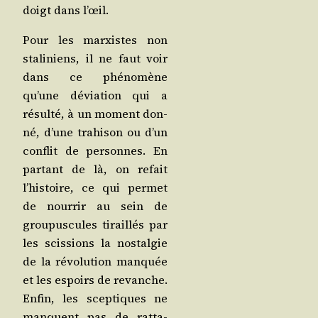
doigt dans l’œil.
Pour les mar­xistes non
sta­li­niens, il ne faut voir
dans ce phé­no­mène
qu’une dévia­tion qui a
résul­té, à un moment don­
né, d’une tra­hi­son ou d’un
conflit de per­sonnes. En
par­tant de là, on refait
l’his­toire, ce qui per­met
de nour­rir au sein de
grou­pus­cules tiraillés par
les scis­sions la nos­tal­gie
de la révo­lu­tion man­quée
et les espoirs de revanche.
Enfin, les scep­tiques ne
manquent pas de rat­ta­