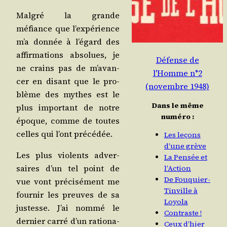
Mal­gré la grande
méfiance que l’ex­pé­rience
m’a don­née à l’é­gard des
affir­ma­tions abso­lues, je
Défense de
ne crains pas de m’a­van­
l'Homme n°2
cer en disant que le pro­
(novembre 1948)
blème des mythes est le
Dans le même
plus impor­tant de notre
numéro :
époque, comme de toutes
celles qui l’ont précédée.
Les leçons
d’une grève
Les plus vio­lents adver­
La Pensée et
saires d’un tel point de
l’Action
De Fouquier-
vue vont pré­ci­sé­ment me
Tinville à
four­nir les preuves de sa
Loyola
jus­tesse. J’ai nom­mé le
Contraste !
der­nier car­ré d’un ratio­na­
Ceux d’hier