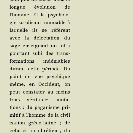
longue évo­lu­tion de
l’homme. Et la psy­cho­lo­
gie soi-disant immuable à
laquelle ils se réfèrent
avec la délec­ta­tion du
sage ensei­gnant un fol a
pour­tant subi des trans­
for­ma­tions indé­niables
durant cette période. Du
point de vue psy­chique
même, en Occi­dent, on
peut consta­ter au moins
trois véri­tables muta­
tions : du paga­nisme pri­
mi­tif à l’homme de la civi­l
i­sa­tion gré­co-latine ; de
celui-ci au chré­tien ; du