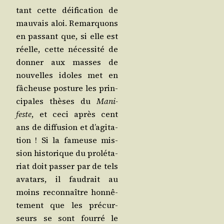
tant cette déi­fi­ca­tion de
mau­vais aloi. Remar­quons
en pas­sant que, si elle est
réelle, cette néces­si­té de
don­ner aux masses de
nou­velles idoles met en
fâcheuse pos­ture les prin­
ci­pales thèses du
Mani­
feste
, et ceci après cent
ans de dif­fu­sion et d’a­gi­ta­
tion ! Si la fameuse mis­
sion his­to­rique du pro­lé­ta­
riat doit pas­ser par de tels
ava­tars, il fau­drait au
moins recon­naître hon­nê­
te­ment que les pré­cur­
seurs se sont four­ré le