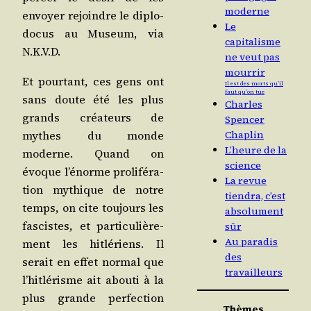
moderne
envoyer rejoindre le diplo­
Le
do­cus au Museum, via
capitalisme
N.K.V.D.
ne veut pas
mourrir
Et pour­tant, ces gens ont
Il est des morts qu’il
faut qu’on tue
sans doute été les plus
Charles
grands créa­teurs de
Spencer
mythes du monde
Chaplin
L’heure de la
moderne. Quand on
science
évoque l’é­norme pro­li­fé­ra­
La revue
tion mythique de notre
tiendra, c’est
temps, on cite tou­jours les
absolument
fas­cistes, et par­ti­cu­liè­re­
sûr
Au paradis
ment les hit­lé­riens. Il
des
serait en effet nor­mal que
travailleurs
l’hit­lé­risme ait abou­ti à la
plus grande per­fec­tion
Thèmes