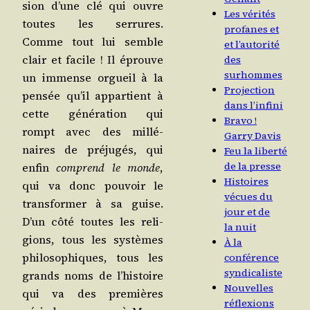
sion d’une clé qui ouvre
Les vérités
toutes les ser­rures.
profanes et
Comme tout lui semble
et l’autorité
clair et facile ! Il éprouve
des
surhommes
un immense orgueil à la
Projection
pen­sée qu’il appar­tient à
dans l’infini
cette géné­ra­tion qui
Bravo !
rompt avec des mil­lé­
Garry Davis
naires de pré­ju­gés, qui
Feu la liberté
de la presse
enfin
com­prend le monde
,
Histoires
qui va donc pou­voir le
vécues du
trans­for­mer à sa guise.
jour et de
D’un côté toutes les reli­
la nuit
gions, tous les sys­tèmes
À la
phi­lo­so­phiques, tous les
conférence
syndicaliste
grands noms de l’his­toire
Nouvelles
qui va des pre­mières
réflexions