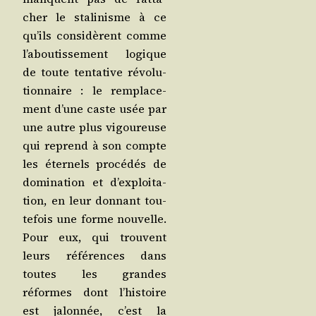
cher le sta­li­nisme à ce
qu’ils consi­dèrent comme
l’a­bou­tis­se­ment logique
de toute ten­ta­tive révo­lu­
tion­naire : le rem­pla­ce­
ment d’une caste usée par
une autre plus vigou­reuse
qui reprend à son compte
les éter­nels pro­cé­dés de
domi­na­tion et d’ex­ploi­ta­
tion, en leur don­nant tou­
te­fois une forme nou­velle.
Pour eux, qui trouvent
leurs réfé­rences dans
toutes les grandes
réformes dont l’his­toire
est jalon­née, c’est la