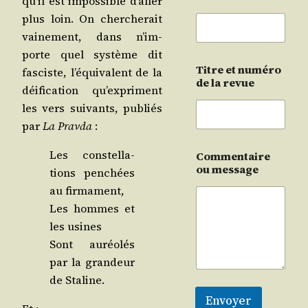
qu’il est impos­sible d’al­ler
plus loin. On cher­che­rait
vai­ne­ment, dans n’im­
porte quel sys­tème dit
Titre et numéro
fas­ciste, l’é­qui­valent de la
de la revue
déi­fi­ca­tion qu’ex­priment
les vers sui­vants, publiés
par
La Prav­da
:
Les constel­la­
Commentaire
ou message
tions pen­chées
au firmament,
Les hommes et
les usines
Sont auréo­lés
par la gran­deur
de Staline.
Envoyer