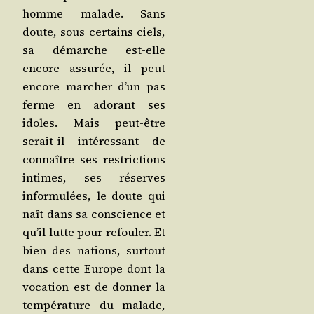
homme malade. Sans
doute, sous cer­tains ciels,
sa démarche est-elle
encore assu­rée, il peut
encore mar­cher d’un pas
ferme en ado­rant ses
idoles. Mais peut-être
serait-il inté­res­sant de
connaître ses res­tric­tions
intimes, ses réserves
infor­mu­lées, le doute qui
naît dans sa conscience et
qu’il lutte pour refou­ler. Et
bien des nations, sur­tout
dans cette Europe dont la
voca­tion est de don­ner la
tem­pé­ra­ture du malade,