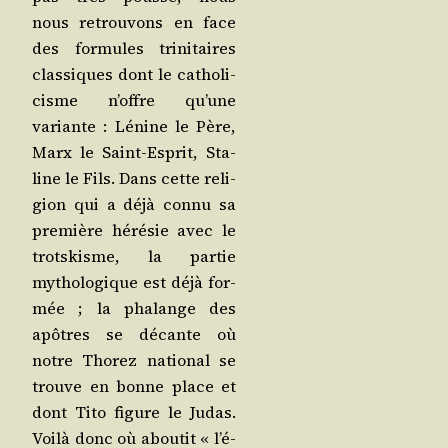
nous retrou­vons en face
des for­mules tri­ni­taires
clas­siques dont le catho­li­
cisme n’offre qu’une
variante : Lénine le Père,
Marx le Saint-Esprit, Sta­
line le Fils. Dans cette reli­
gion qui a déjà connu sa
pre­mière héré­sie avec le
trots­kisme, la par­tie
mytho­lo­gique est déjà for­
mée ; la pha­lange des
apôtres se décante où
notre Tho­rez natio­nal se
trouve en bonne place et
dont Tito figure le Judas.
Voi­là donc où abou­tit « l’é­