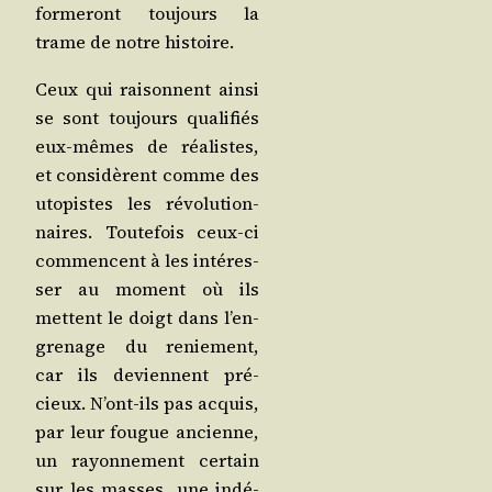
for­me­ront tou­jours la
trame de notre histoire.
Ceux qui rai­sonnent ain­si
se sont tou­jours qua­li­fiés
eux-mêmes de réa­listes,
et consi­dèrent comme des
uto­pistes les révo­lu­tion­
naires. Tou­te­fois ceux-ci
com­mencent à les inté­res­
ser au moment où ils
mettent le doigt dans l’en­
gre­nage du renie­ment,
car ils deviennent pré­
cieux. N’ont-ils pas acquis,
par leur fougue ancienne,
un rayon­ne­ment cer­tain
sur les masses, une indé­