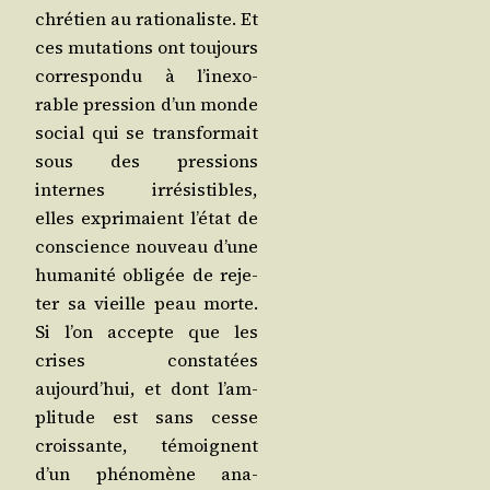
chré­tien au ratio­na­liste. Et
ces muta­tions ont tou­jours
cor­res­pon­du à l’i­nexo­
rable pres­sion d’un monde
social qui se trans­for­mait
sous des pres­sions
internes irré­sis­tibles,
elles expri­maient l’é­tat de
conscience nou­veau d’une
huma­ni­té obli­gée de reje­
ter sa vieille peau morte.
Si l’on accepte que les
crises consta­tées
aujourd’­hui, et dont l’am­
pli­tude est sans cesse
crois­sante, témoignent
d’un phé­no­mène ana­