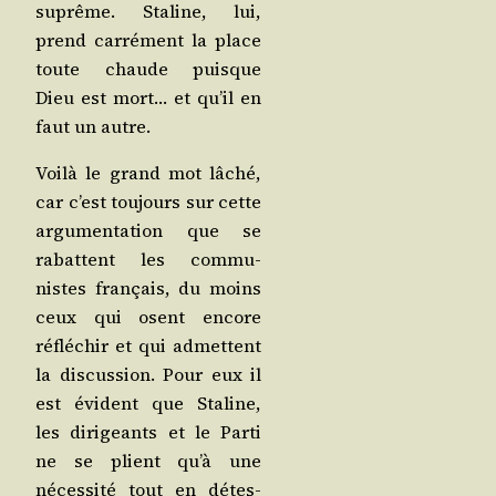
suprême. Sta­line, lui,
prend car­ré­ment la place
toute chaude puisque
Dieu est mort… et qu’il en
faut un autre.
Voi­là le grand mot lâché,
car c’est tou­jours sur cette
argu­men­ta­tion que se
rabattent les com­mu­
nistes fran­çais, du moins
ceux qui osent encore
réflé­chir et qui admettent
la dis­cus­sion. Pour eux il
est évident que Sta­line,
les diri­geants et le Par­ti
ne se plient qu’à une
néces­si­té tout en détes­