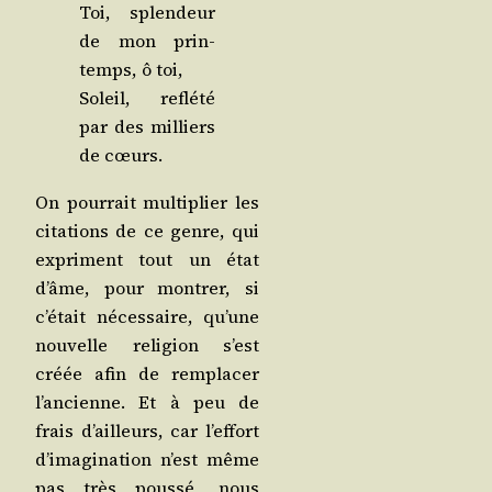
Toi, splen­deur
de mon prin­
temps, ô toi,
Soleil, reflé­té
par des mil­liers
de cœurs.
On pour­rait mul­ti­plier les
cita­tions de ce genre, qui
expriment tout un état
d’âme, pour mon­trer, si
c’é­tait néces­saire, qu’une
nou­velle reli­gion s’est
créée afin de rem­pla­cer
l’an­cienne. Et à peu de
frais d’ailleurs, car l’ef­fort
d’i­ma­gi­na­tion n’est même
pas très pous­sé, nous