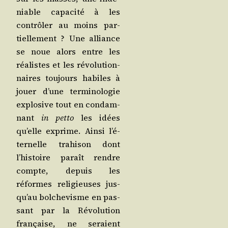
niable capa­ci­té à les
contrô­ler au moins par­
tiel­le­ment ? Une alliance
se noue alors entre les
réa­listes et les révo­lu­tion­
naires tou­jours habiles à
jouer d’une ter­mi­no­lo­gie
explo­sive tout en condam­
nant
in pet­to
les idées
qu’elle exprime. Ain­si l’é­
ter­nelle tra­hi­son dont
l’his­toire paraît rendre
compte, depuis les
réformes reli­gieuses jus­
qu’au bol­che­visme en pas­
sant par la Révo­lu­tion
fran­çaise, ne seraient