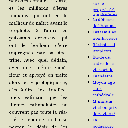
périodes connues à Marx,
sur le
et les mil­liards d’êtres
progrès (2)
humains qui ont eu le
Le progrès technique
La défense
mal­heur de naître avant le
de l’homme
pro­phète. De l’autre les
Les familles
puis­sants cer­veaux qui
nombreuses
Réalistes et
ont le bon­heur d’être
utopistes
impré­gnés par sa doc­
Étude du
trine. Avec quel dédain,
cadre de la
avec quel mépris supé­
vie sociale
rieur et api­toyé on traite
Le théâtre
alors les « pré­lo­giques »,
Moyen-âge
sans
c’est-à-dire les intel­lec­
cathédrale
tuels esti­mant que les
Minimum
thèmes ratio­na­listes ne
vital ou prix
couvrent pas toute la réa­
de revient ?
li­té, et comme on laisse
La
pédagogie
per­cer le désir de les