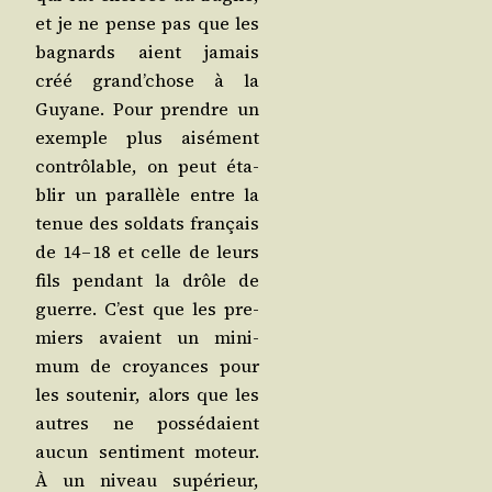
et je ne pense pas que les
bagnards aient jamais
créé grand’­chose à la
Guyane. Pour prendre un
exemple plus aisé­ment
contrô­lable, on peut éta­
blir un paral­lèle entre la
tenue des sol­dats fran­çais
de 14 – 18 et celle de leurs
fils pen­dant la drôle de
guerre. C’est que les pre­
miers avaient un mini­
mum de croyances pour
les sou­te­nir, alors que les
autres ne pos­sé­daient
aucun sen­ti­ment moteur.
À un niveau supé­rieur,