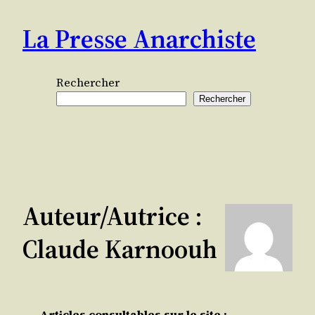
Aller
La Presse Anarchiste
au
contenu
Rechercher
Rechercher
Auteur/autrice :
Claude Karnoouh
Articles consultables sur le site :