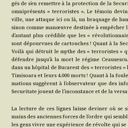
gés de s’en remettre à la pro­tec­tion de la Secu­r
omni­pré­sents « ter­ro­ristes ». Le témoin devin
ville, une attaque ici ou là, un bra­quage de ban
sinon comme manœuvre des­ti­née à empê­cher le n
d’au­tant plus cré­dible que les « révo­lu­tion­na
sont dépour­vues de car­touches ! Quant à la Secu­r
Voi­là qui détruit le mythe des « ter­ro­ristes » 
défendre jus­qu’à la mort le régime Ceau­ses­cu.
dans un hôpi­tal de Buca­rest des « ter­ro­ristes » b
Timi­soa­ra et leurs 4.000 morts ! Quant à la foul
ma­tions sug­gèrent à l’ob­ser­va­teur que des inf
Secu­ri­tate jouent de l’in­cons­tance et de la ver­sa­
La lec­ture de ces lignes laisse devi­ner où se 
mains des anciennes forces de l’ordre qui semblen
les gens vivre une expé­rience de révolte qui se 