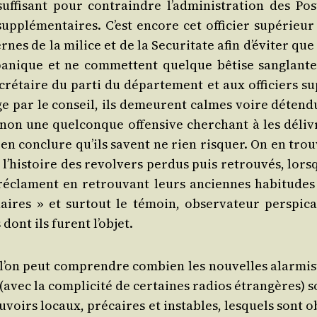
f­fi­sant pour contraindre l’ad­mi­nis­tra­tion des Pos
sup­plé­men­taires. C’est encore cet offi­cier supé­rieu
es de la milice et de la Secu­ri­tate afin d’é­vi­ter que
e panique et ne com­mettent quelque bêtise san­glante
ecré­taire du par­ti du dépar­te­ment et aux offi­ciers s
tage par le conseil, ils demeurent calmes voire déten­du
 non une quel­conque offen­sive cher­chant à les déli­v
c en conclure qu’ils savent ne rien ris­quer. On en trou
l’his­toire des revol­vers per­dus puis retrou­vés, lors
i réclament en retrou­vant leurs anciennes habi­tudes
aires » et sur­tout le témoin, obser­va­teur pers­pi­ca
dont ils furent l’objet.
l’on peut com­prendre com­bien les nou­velles alar­mis
 (avec la com­pli­ci­té de cer­taines radios étran­gères) 
u­voirs locaux, pré­caires et instables, les­quels sont o