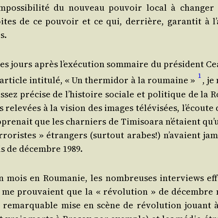
im­pos­si­bi­li­té du nou­veau pou­voir local à chan­ger
ites de ce pou­voir et ce qui, der­rière, garan­tit à l’
s.
es jours après l’exé­cu­tion som­maire du pré­sident Ce
1
article inti­tu­lé, « Un ther­mi­dor à la rou­maine »
, je 
ssez pré­cise de l’his­toire sociale et poli­tique de la 
rele­vées à la vision des images télé­vi­sées, l’é­coute
pre­nait que les char­niers de Timi­soa­ra n’é­taient qu
o­ristes » étran­gers (sur­tout arabes!) n’a­vaient jam
mois de décembre 1989.
n mois en Rou­ma­nie, les nom­breuses inter­views eff
s me prou­vaient que la « révo­lu­tion » de décembre n
e remar­quable mise en scène de révo­lu­tion jouant à