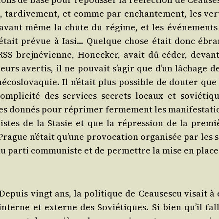
, tar­di­ve­ment, et comme par enchan­te­ment, les ver­
’a­vant même la chute du régime, et les évé­ne­ments
on était pré­vue à Iasi… Quelque chose était donc ébran
’URSS bre­j­né­vienne, Hone­cker, avait dû céder, devant
eurs aver­tis, il ne pou­vait s’a­gir que d’un lâchage d
co­slo­va­quie. Il n’é­tait plus pos­sible de dou­ter que
m­pli­ci­té des ser­vices secrets locaux et sovié­tiqu
res don­nés pour répri­mer fer­me­ment les mani­fes­ta­t
-istes de la Sta­sie et que la répres­sion de la pre­mi
Prague n’é­tait qu’une pro­vo­ca­tion orga­ni­sée par les 
s du par­ti com­mu­niste et de per­mettre la mise en plac
Depuis vingt ans, la poli­tique de Ceau­ses­cu visait à 
 interne et externe des Sovié­tiques. Si bien qu’il fal­