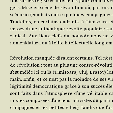
fois sur les registres inté­rieurs (faux com­bats
gers. Mise en scène de révo­lu­tion où, par­fois,
scé­na­rio (com­bats entre quelques com­pa­gnies d
Tou­te­fois, en cer­tains endroits, à Timi­soa­ra 
misses d’une authen­tique révolte popu­laire sans 
radi­cal. Aux lieux-clefs du pou­voir nous ne v
nomenk­la­tu­ra ou à l’é­lite intel­lec­tuelle long­t
Révo­lu­tion man­quée diraient cer­tains. Tel n’es
de révo­lu­tion : tout au plus une contre-révo­lu­t
s’est mêlée ici ou là (Timi­soa­ra, Cluj, Bra­sov) 
main. Enfin, et ce n’est pas la moindre de ses vic
légi­ti­mi­té démo­cra­tique grâce à son suc­cès élec
sont faits dans l’at­mo­sphère d’une véri­table
mixtes com­po­sées d’an­ciens acti­vistes du par­ti 
cam­pagnes et les petites villes), tan­dis que l’or­