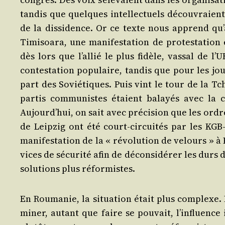
tan­dis que quelques intel­lec­tuels décou­vraient
de la dis­si­dence. Or ce texte nous apprend qu
Timi­soa­ra, une mani­fes­ta­tion de pro­tes­ta­ti
dès lors que l’al­lié le plus fidèle, vas­sal de l
contes­ta­tion popu­laire, tan­dis que pour les jou
part des Sovié­tiques. Puis vint le tour de la Tché­
par­tis com­mu­nistes étaient balayés avec la co
Aujourd’­hui, on sait avec pré­ci­sion que les ord
de Leip­zig ont été court-cir­cui­tés par les KGB
mani­fes­ta­tion de la « révo­lu­tion de velours » à 
vices de sécu­ri­té afin de décon­si­dé­rer les dur
solu­tions plus réformistes.
En Rou­ma­nie, la situa­tion était plus com­plexe. 
mi­ner, autant que faire se pou­vait, l’in­fluence