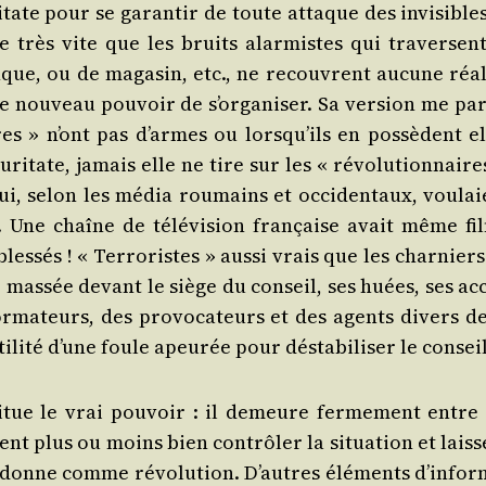
i­tate pour se garan­tir de toute attaque des invi­sible
e très vite que les bruits alar­mistes qui tra­versent
que, ou de maga­sin, etc., ne recouvrent aucune réa­li
ou­veau pou­voir de s’or­ga­ni­ser. Sa ver­sion me par
ires » n’ont pas d’armes ou lors­qu’ils en pos­sèdent el
i­tate, jamais elle ne tire sur les « révo­lu­tion­naire
qui, selon les média rou­mains et occi­den­taux, vou­lai
 Une chaîne de télé­vi­sion fran­çaise avait même fil
les­sés ! « Ter­ro­ristes » aus­si vrais que les char­nier
e mas­sée devant le siège du conseil, ses huées, ses acc
or­ma­teurs, des pro­vo­ca­teurs et des agents divers de
ti­li­té d’une foule apeu­rée pour désta­bi­li­ser le conseil
situe le vrai pou­voir : il demeure fer­me­ment entre 
t plus ou moins bien contrô­ler la situa­tion et laiss
donne comme révo­lu­tion. D’autres élé­ments d’in­for­