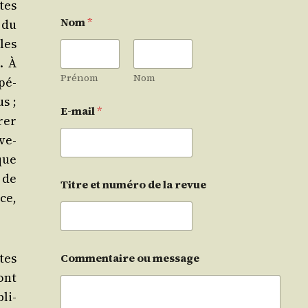
tes
Nom
*
r du
 les
. À
Prénom
Nom
upé­
s ;
E-mail
*
rer
­ve­
que
 de
Titre et numéro de la revue
ce,
tes
Commentaire ou message
sont
bli­