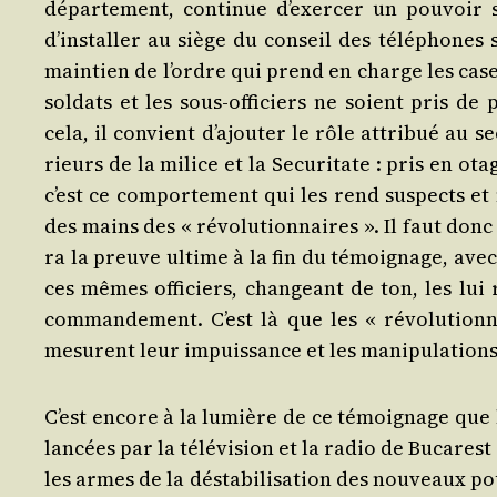
dépar­te­ment, conti­nue d’exer­cer un pou­voir su
d’ins­tal­ler au siège du conseil des télé­phones 
main­tien de l’ordre qui prend en charge les casern
sol­dats et les sous-offi­ciers ne soient pris d
cela, il convient d’a­jou­ter le rôle attri­bué au s
rieurs de la milice et la Secu­ri­tate : pris en o
c’est ce com­por­te­ment qui les rend sus­pects et
des mains des « révo­lu­tion­naires ». Il faut don
ra la preuve ultime à la fin du témoi­gnage, avec 
ces mêmes offi­ciers, chan­geant de ton, les lu
com­man­de­ment. C’est là que les « révo­lu­tion­n
mesurent leur impuis­sance et les mani­pu­la­tions 
C’est encore à la lumière de ce témoi­gnage que 
lan­cées par la télé­vi­sion et la radio de Buca­rest
les armes de la désta­bi­li­sa­tion des nou­veaux po