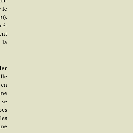
an­
 le
u).
pré­
ent
 la
­ler
elle
e en
 une
e se
pes
 les
enne