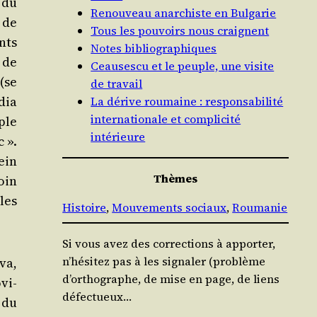
 du
Renouveau anarchiste en Bulgarie
 de
Tous les pouvoirs nous craignent
ents
Notes bibliographiques
e de
Ceausescu et le peuple, une visite
(se
de travail
dia
La dérive roumaine : responsabilité
internationale et complicité
ple
intérieure
 ».
ein
Thèmes
oin
 les
Histoire
, 
Mouvements sociaux
, 
Roumanie
Si vous avez des corrections à apporter,
n’hésitez pas à les signaler (problème
va,
d’orthographe, de mise en page, de liens
­vi­
défectueux…
 du