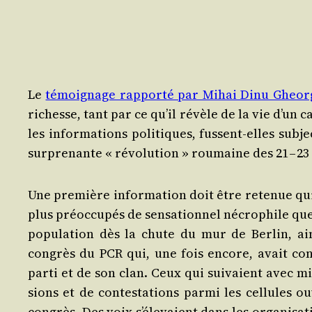
Le
témoi­gnage rap­por­té par Mihai Dinu Gheor
richesse, tant par ce qu’il révèle de la vie d’un c
les infor­ma­tions poli­tiques, fussent-elles sub­
sur­pre­nante « révo­lu­tion » rou­maine des 21 – 
Une pre­mière infor­ma­tion doit être rete­nue qui à
plus pré­oc­cu­pés de sen­sa­tion­nel nécro­phile que 
popu­la­tion dès la chute du mur de Ber­lin, ai
congrès du PCR qui, une fois encore, avait consa
par­ti et de son clan. Ceux qui sui­vaient avec m
sions et de contes­ta­tions par­mi les cel­lules o
congrès. Des voix s’é­le­vaient dans les orga­ni­sa