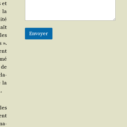
s et
 la
­té
aît
Envoyer
les
s ».
ent
­mé
s de
la­
 la
.
les
ent
ma­