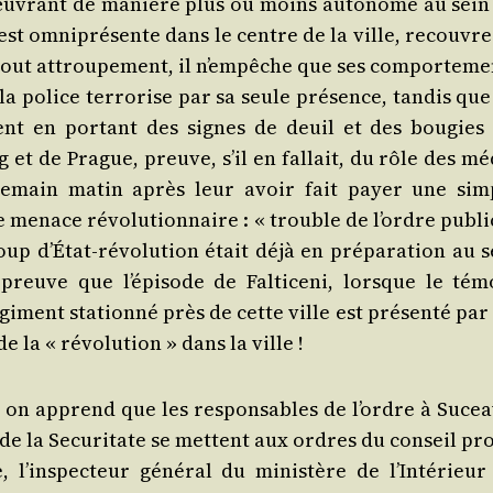
s œuvrant de manière plus ou moins auto­nome au sein
 est omni­pré­sente dans le centre de la ville, recouvre
t tout attrou­pe­ment, il n’empêche que ses com­por­te­m
la police ter­ro­rise par sa seule pré­sence, tan­dis qu
tent en por­tant des signes de deuil et des bou­gies 
g et de Prague, preuve, s’il en fal­lait, du rôle des mé
en­de­main matin après leur avoir fait payer une sim
enace révo­lu­tion­naire : « trouble de l’ordre public
p d’É­tat-révo­lu­tion était déjà en pré­pa­ra­tion au s
reuve que l’é­pi­sode de Fal­ti­ce­ni, lorsque le tém
i­ment sta­tion­né près de cette ville est pré­sen­té par
e la « révo­lu­tion » dans la ville !
i, on apprend que les res­pon­sables de l’ordre à Sucea­
 de la Secu­ri­tate se mettent aux ordres du conseil pro
 l’ins­pec­teur géné­ral du minis­tère de l’In­té­rieur