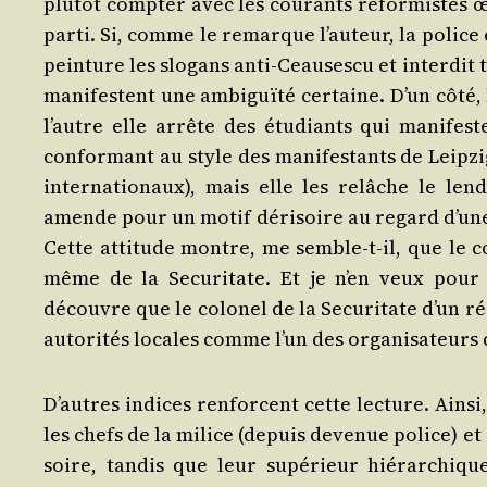
plu­tôt comp­ter avec les cou­rants réfor­miste
par­ti. Si, comme le remarque l’au­teur, la police
pein­ture les slo­gans anti-Ceau­ses­cu et inter­di
mani­festent une ambi­guï­té cer­taine. D’un côté, 
l’autre elle arrête des étu­diants qui mani­fes
confor­mant au style des mani­fes­tants de Leip­zi
inter­na­tio­naux), mais elle les relâche le l
amende pour un motif déri­soire au regard d’une m
Cette atti­tude montre, me semble-t-il, que le cou
même de la Secu­ri­tate. Et je n’en veux pour p
découvre que le colo­nel de la Secu­ri­tate d’un rég
auto­ri­tés locales comme l’un des orga­ni­sa­teurs d
D’autres indices ren­forcent cette lec­ture. Ain­s
les chefs de la milice (depuis deve­nue police) et
soire, tan­dis que leur supé­rieur hié­rar­chique,