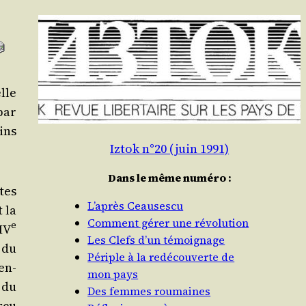
lle
 par
oins
Iztok n°20 (juin 1991)
Dans le même numéro :
stes
L’après Ceausescu
t la
Comment gérer une révolution
e
IV
Les Clefs d’un témoignage
 du
Périple à la redécouverte de
en­
mon pays
n du
Des femmes roumaines
s­cu