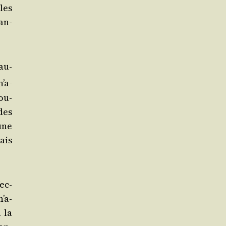
 les
an­
au­
n’a­
Rou­
 des
’une
ais
ec­
’a­
 la