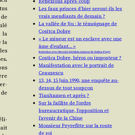
Réflexions après-coup
tus
Les faux princes d’hier seront-ils les
vrais mendiants de demain ?
 de
La vallée de Jiu : le témoignage de
­lé
Cositca Dobre
 la
« Le mineur est un esclave avec une
e la
âme d’enfant… »
 les
Entretien avec Neculai Spiridota mineur de Rodna-Faget
Costica Dobre, héros ou imposteur ?
es.
Manifestation avec le portrait de
ions
Ceausescu
ère
13, 14, 15 Juin 1990, une enquête au-
ser­
dessus de tout soupçon
e de
Tian’Anmen et après ?
Sur la faillite de l’ordre
bureaucratique, l’opposition et
l’avenir de la Chine
éli­
Monsieur Peyrefitte sur la route
lait
de soi