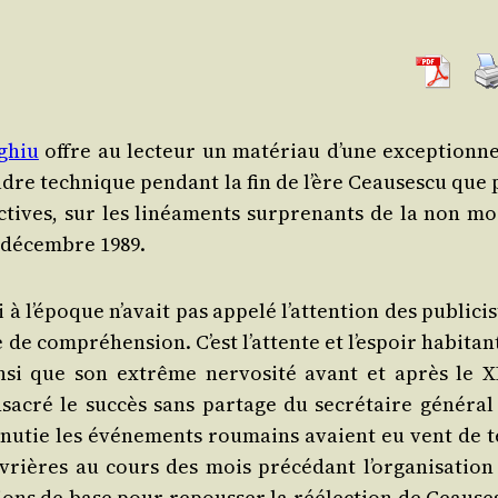
­ghiu
offre au lec­teur un maté­riau d’une excep­tion­ne
adre tech­nique pen­dant la fin de l’ère Ceau­ses­cu que
jec­tives, sur les linéa­ments sur­pre­nants de la non m
23 décembre 1989.
 l’é­poque n’a­vait pas appe­lé l’at­ten­tion des publi­ci
de com­pré­hen­sion. C’est l’at­tente et l’es­poir habi­tan
n­si que son extrême ner­vo­si­té avant et après le X
­cré le suc­cès sans par­tage du secré­taire géné­ral
inu­tie les évé­ne­ments rou­mains avaient eu vent de t
uvrières au cours des mois pré­cé­dant l’or­ga­ni­sa­tio
­tions de base pour repous­ser la réélec­tion de Ceau­se