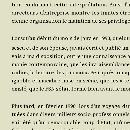
tion confirment cette inter­pré­ta­tion. Ain­si l’
direc­teurs d’en­tre­prise montre les limites étro
cienne orga­ni­sa­tion le main­tien de ses privilège
Lors­qu’au début du mois de jan­vier 1990, quelqu
ses­cu et de son épouse, j’a­vais écrit et publié un 
vais à ma dis­po­si­tion, outre une connais­sance a
ma­nie contem­po­raine, que les invrai­sem­blances 
radios, la lec­ture des jour­naux. Peu après, on ap
ignoble et macabre mise en scène, que les « ter­r
exis­té, que le FSN s’é­tait for­mé bien avant le 
Plus tard, en février 1990, lors d’un voyage d’u
tuées dans divers milieux socio-pro­fes­sion­nel
vait été qu’un remar­quable coup d’É­tat, qu’un