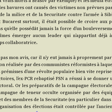
 et vrais morts à Bra­sov par exemple) et les média étr
 des bavures ont cau­sés des vic­times non pré­vues par
e la milice et de la Secu­ri­tate contre l’ar­mée à Sibi
et Buca­rest sur­tout, il était pos­sible de croire aux 
qu’elle pos­sé­dât jamais la force d’un bou­le­ver­se­m
îmes émer­ger aucun lea­der qui n’ap­par­tînt déjà à
emps collaboratrice.
t pas mon avis, car il n’y eut jamais à pro­pre­ment par
ion réa­li­sée par des com­mu­nistes réfor­mistes à laqu
les pré­misses d’une révolte popu­laire bien vite repris
­toires, l’ex-PCR rebap­ti­sé FSN a réus­si à se don­ner
­to­ral. Or les pré­pa­ra­tifs de la cam­pagne élec­to­ral
 cam­pagne de teneur occulte orga­ni­sée par des équi
et des membres de la Secu­ri­tate (en par­ti­cu­lier dans
ga­ni­sa­tion des élec­tions était contrô­lée par l’an­ci