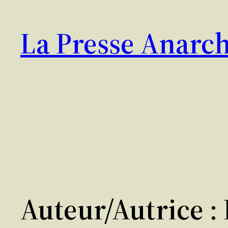
Aller
au
La Presse Anarch
contenu
Auteur/autrice :