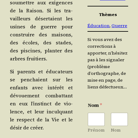
sou­mettre aux exi­gences
de la Rai­son. Si les tra­
Thèmes
vailleurs déser­taient les
Éducation
, 
Guerre
usines de guerre pour
construire des mai­sons,
Si vous avez des
des écoles, des stades,
corrections à
des pis­cines, plan­ter des
apporter, n’hésitez
arbres fruitiers.
pas à les signaler
(problème
Si parents et édu­ca­teurs
d’orthographe, de
se pen­chaient sur les
mise en page, de
liens défectueux…
enfants avec inté­rêt et
dévoue­ment com­bat­tant
en eux l’ins­tinct de vio­
Nom
*
lence, et leur incul­quant
le res­pect de la Vie et le
désir de créer.
Prénom
Nom