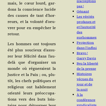
n’acceptons
mais, le cœur lourd, gar­
pas !
dons la conscience lucide
Gênant
des causes de tant d’hor­
Les vérités
reurs, et la volon­té d’oeu­
profanes et
et l’autorité
vrer pour en empê­cher le
des
retour.
surhommes
Projection
Les hommes ont tou­jours
dans l’infini
été plus sou­cieux d’as­su­
Bravo !
rer leur féli­ci­té dans l’au-
Garry Davis
delà que d’or­ga­ni­ser un
Feu la liberté
monde où régne­raient la
de la presse
Histoires
Jus­tice et la Paix ; ou, plu­
vécues du
tôt, les chefs poli­tiques et
jour et de
reli­gieux ont habi­le­ment
la nuit
orien­té leurs pré­oc­cu­pa­
À la
tions vers des buts loin­
conférence
tains pour détour­ner leur
syndicaliste