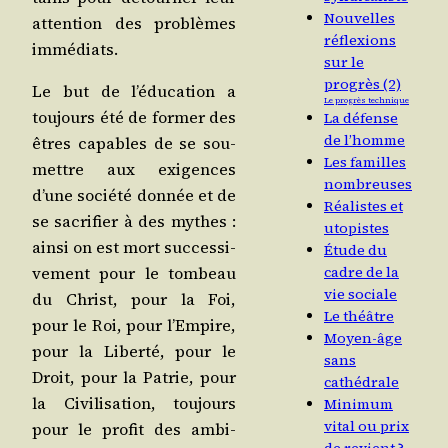
Nouvelles
atten­tion des pro­blèmes
réflexions
immédiats.
sur le
progrès (2)
Le but de l’é­du­ca­tion a
Le progrès technique
tou­jours été de for­mer des
La défense
de l’homme
êtres capables de se sou­
Les familles
mettre aux exi­gences
nombreuses
d’une socié­té don­née et de
Réalistes et
se sacri­fier à des mythes :
utopistes
ain­si on est mort suc­ces­si­
Étude du
cadre de la
ve­ment pour le tom­beau
vie sociale
du Christ, pour la Foi,
Le théâtre
pour le Roi, pour l’Em­pire,
Moyen-âge
pour la Liber­té, pour le
sans
Droit, pour la Patrie, pour
cathédrale
la Civi­li­sa­tion, tou­jours
Minimum
vital ou prix
pour le pro­fit des ambi­