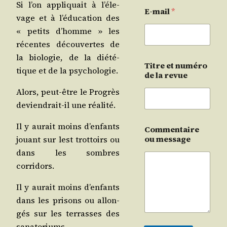
Si l’on appli­quait à l’é­le­
E-mail
*
vage et à l’é­du­ca­tion des
« petits d’homme » les
récentes décou­vertes de
la bio­lo­gie, de la dié­té­
Titre et numéro
tique et de la psychologie.
de la revue
Alors, peut-être le Pro­grès
devien­drait-il une réalité.
Il y aurait moins d’en­fants
Commentaire
ou message
jouant sur lest trot­toirs ou
dans les sombres
corridors.
Il y aurait moins d’en­fants
dans les pri­sons ou allon­
gés sur les ter­rasses des
sanatoriums.