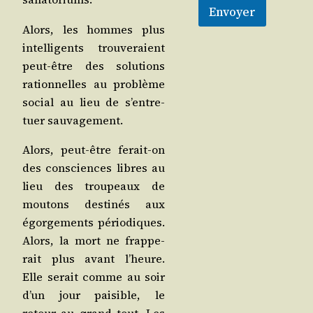
Envoyer
Alors, les hommes plus
intel­li­gents trou­ve­raient
peut-être des solu­tions
ration­nelles au pro­blème
social au lieu de s’en­tre­
tuer sauvagement.
Alors, peut-être ferait-on
des consciences libres au
lieu des trou­peaux de
mou­tons des­ti­nés aux
égor­ge­ments pério­diques.
Alors, la mort ne frap­pe­
rait plus avant l’heure.
Elle serait comme au soir
d’un jour pai­sible, le
retour au grand tout. Les