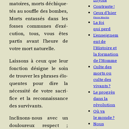
Loyola
ma­toires, morts déchi­que­
Contraste !
tés au souffle des bombes,
Ceux d’hier
Morts entas­sés dans les
Pierre Martin
La foi
fosses com­munes d’exé­
qui perd
cu­tion, tous, vous êtes
L’enseignem
par­tis avant l’heure de
ent de
l’Histoire et
votre mort naturelle.
la formation
Lais­sons à ceux que leur
de l’Homme
Culte des
fonc­tion désigne le soin
morts ou
de trou­ver les phrases élo­
culte des
quentes pour dire la
vivants ?
néces­si­té de votre sacri­
Le progrès
fice et la recon­nais­sance
dans la
révolution
des survivants.
Où va
Incli­nons-nous avec un
le monde ?
Nous
dou­lou­reux res­pect ;