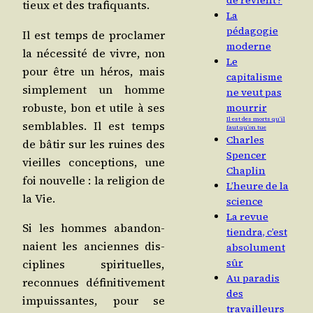
de revient ?
tieux et des trafiquants.
La
pédagogie
Il est temps de pro­cla­mer
moderne
la néces­si­té de vivre, non
Le
pour être un héros, mais
capitalisme
sim­ple­ment un homme
ne veut pas
robuste, bon et utile à ses
mourrir
Il est des morts qu’il
sem­blables. Il est temps
faut qu’on tue
Charles
de bâtir sur les ruines des
Spencer
vieilles concep­tions, une
Chaplin
foi nou­velle : la reli­gion de
L’heure de la
la Vie.
science
La revue
Si les hommes aban­don­
tiendra, c’est
naient les anciennes dis­
absolument
sûr
ci­plines spi­ri­tuelles,
Au paradis
recon­nues défi­ni­ti­ve­ment
des
impuis­santes, pour se
travailleurs