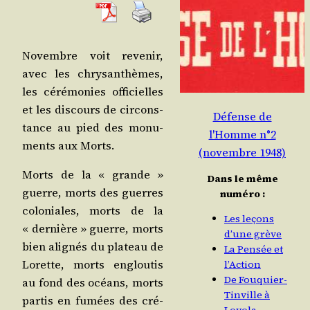
Novembre voit reve­nir,
avec les chry­san­thèmes,
les céré­mo­nies offi­cielles
et les dis­cours de cir­cons­
Défense de
tance au pied des monu­
l'Homme n°2
ments aux Morts.
(novembre 1948)
Morts de la « grande »
Dans le même
guerre, morts des guerres
numéro :
colo­niales, morts de la
Les leçons
« der­nière » guerre, morts
d’une grève
bien ali­gnés du pla­teau de
La Pensée et
Lorette, morts englou­tis
l’Action
De Fouquier-
au fond des océans, morts
Tinville à
par­tis en fumées des cré­