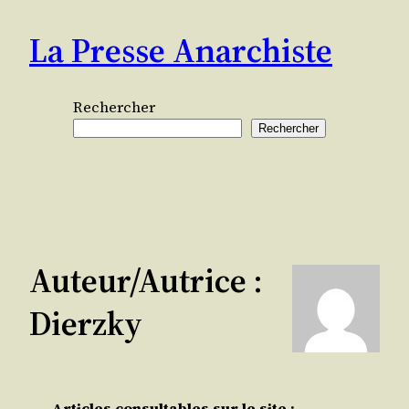
Aller
La Presse Anarchiste
au
contenu
Rechercher
Rechercher
Auteur/autrice :
Dierzky
Articles consultables sur le site :