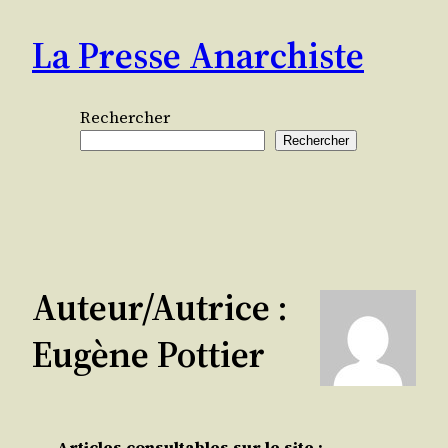
Aller
La Presse Anarchiste
au
contenu
Rechercher
Rechercher
Auteur/autrice :
Eugène Pottier
Articles consultables sur le site :