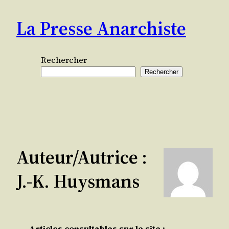
Aller
La Presse Anarchiste
au
contenu
Rechercher
Rechercher
Auteur/autrice :
J.-K. Huysmans
Articles consultables sur le site :