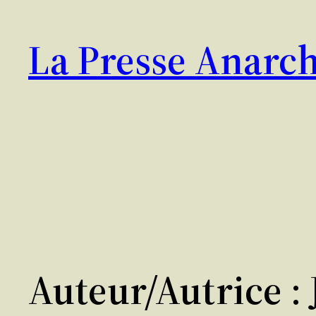
Aller
au
La Presse Anarch
contenu
Auteur/autrice :