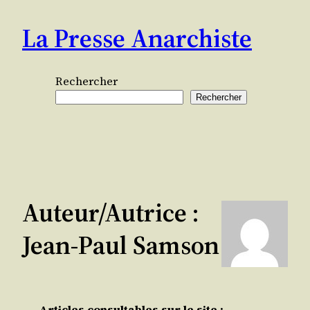
Aller
La Presse Anarchiste
au
contenu
Rechercher
Rechercher
Auteur/autrice :
Jean-Paul Samson
Articles consultables sur le site :