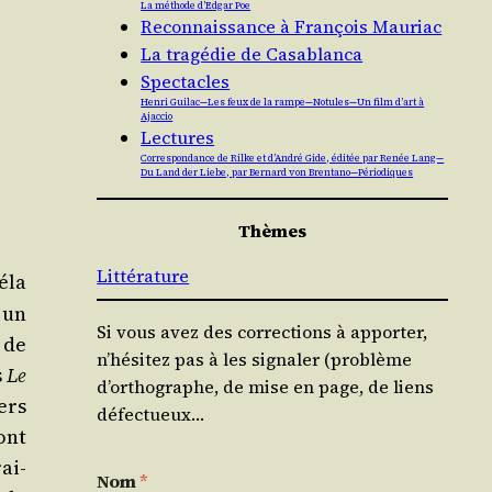
La méthode d’Edgar Poe
Reconnaissance à François Mauriac
La tragédie de Casablanca
Spectacles
Henri Guilac — Les feux de la rampe — Notules — Un film d’art à
Ajaccio
Lectures
Correspondance de Rilke et d’André Gide, éditée par Renée Lang —
Du Land der Liebe, par Bernard von Brentano — Périodiques
Thèmes
Littérature
­la
 un
Si vous avez des corrections à apporter,
 de
n’hésitez pas à les signaler (problème
s
Le
d’orthographe, de mise en page, de liens
ers
défectueux…
ont
rai­
Nom
*