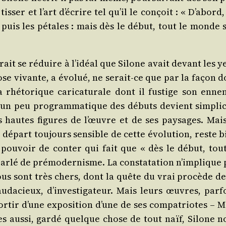
is­ser et l’art d’écrire tel qu’il le conçoit : « D’abord
, puis les pétales : mais dès le début, tout le monde s
­rait se réduire à l’idéal que Silone avait devant les y
se vivante, a évo­lué, ne serait-ce que par la façon d
 rhé­to­rique cari­ca­tu­rale dont il fus­tige son enne­
té un peu pro­gram­ma­tique des débuts devient sim­pli­c
us hautes figures de l’œuvre et de ses pay­sages. Mais
 départ tou­jours sen­sible de cette évo­lu­tion, reste 
 pou­voir de conter qui fait que « dès le début, tout
ar­lé de pré­mo­der­nisme. La consta­ta­tion n’implique 
us sont très chers, dont la quête du vrai pro­cède de
udacieux, d’investigateur. Mais leurs œuvres, par­fo
­tir d’une expo­si­tion d’une de ses com­pa­triotes – M
es aus­si, gar­dé quelque chose de tout naïf, Silone n