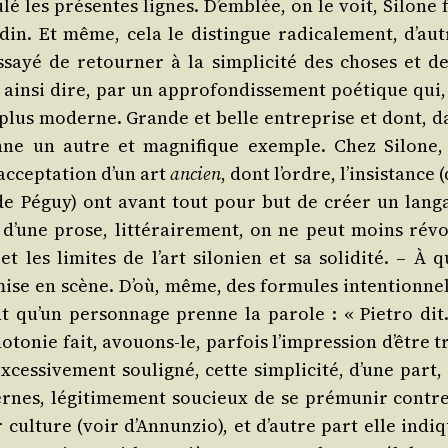
­lé les pré­sentes lignes. D’emblée, on le voit, Silone 
a­din. Et même, cela le dis­tingue radi­ca­le­ment, d’au
ssayé de retour­ner à la sim­pli­ci­té des choses et de
in­si dire, par un appro­fon­dis­se­ment poé­tique qui,
e plus moderne. Grande et belle entre­prise et dont, d
 donne un autre et magni­fique exemple. Chez Silone,
 accep­ta­tion d’un art
ancien
, dont l’ordre, l’insistance 
s de Péguy) ont avant tout pour but de créer un lan­g
 d’une prose, lit­té­rai­re­ment, on ne peut moins révo­
les limites de l’art silo­nien et sa soli­di­té. – À q
 mise en scène. D’où, même, des for­mules inten­tion­nel
 qu’un per­son­nage prenne la parole : « Pie­tro dit
o­to­nie fait, avouons-le, par­fois l’impression d’être 
xcessivement sou­li­gné, cette sim­pli­ci­té, d’une part,
nes, légi­ti­me­ment sou­cieux de se pré­mu­nir contre
r culture (voir d’Annunzio), et d’autre part elle indiq