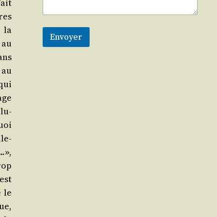
fait
tres
 la
Envoyer
 au
ans
 au
(qui
age
lu­
uoi
­le­
…»,
trop
 est
 le
ue,