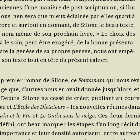
anciennes d’une manière de post-scrip­tum ou, si l’on
ous, n’en sera que mieux éclai­rée par elles quant à
ore et sur­tout en don­nant, de Silone le beau texte,
 du nom même de son pro­chain livre, « Le choix des
le soin, peut-être exa­gé­ré, de la bonne pré­sen­ta­
suivre la genèse de sa propre pen­sée, nous ont empê­
son texte tout en tête du pré­sent cahier.
e pre­mier roman de Silone, ce
Fon­ta­ma­ra
qui nous révé
mage que, d’autres nous en avait don­née jusqu’alors, et
. Depuis, Silone n’a ces­sé de créer, publiant au cours
sme
et
L’École des Dic­ta­teurs
– les nou­velles réunies dan
ain et le Vin
et
Le Grain sous la neige
. Ces deux der­ni
éfi­ni, ont beau mar­quer les étapes d’un long récit d
impor­tance et leur den­si­té auto­risent, entre autres 