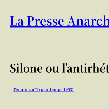
Aller
au
La Presse Anarch
contenu
Silone ou l’antirhé
Témoins n°1 (printemps 1953)