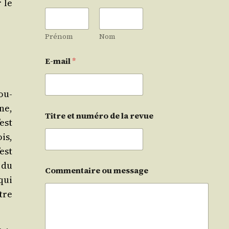
 le
Prénom
Nom
E-mail
*
ou­
one,
Titre et numéro de la revue
est
is,
’est
 du
Commentaire ou message
qui
tre