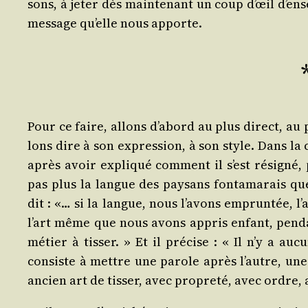
sons, à jeter dès main­te­nant un coup d’œil d’en
mes­sage qu’elle nous apporte.
Pour ce faire, allons d’abord au plus direct, au p
lons dire à son expres­sion, à son style. Dans la
après avoir expli­qué com­ment il s’est rési­gné, 
pas plus la langue des pay­sans fon­ta­ma­rais que
dit : «… si la langue, nous l’avons emprun­tée, l’a
l’art même que nous avons appris enfant, pen­da
métier à tis­ser. » Et il pré­cise : « Il n’y a au
consiste à mettre une parole après l’autre, une 
ancien art de tis­ser, avec pro­pre­té, avec ordre,