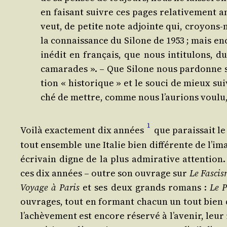
en fai­sant suivre ces pages rela­ti­ve­ment 
veut, de petite note adjointe qui, croyons-n
la connais­sance du Silone de 1953 ; mais enc
inédit en fran­çais, que nous inti­tu­lons,
cama­rades ». – Que Silone nous par­donne si 
tion « his­to­rique » et le sou­ci de mieux 
ché de mettre, comme nous l’aurions vou­lu, 
1
Voi­là exac­te­ment dix années
que parais­sait l
tout ensemble une Ita­lie bien dif­fé­rente de l’i
écri­vain digne de la plus admi­ra­tive atten­tion
ces dix années – outre son ouvrage sur
Le Fas­ci
Voyage à Paris
et ses deux grands romans :
Le P
ouvrages, tout en for­mant cha­cun un tout bien d
l’achèvement est encore réser­vé à l’avenir, leur 