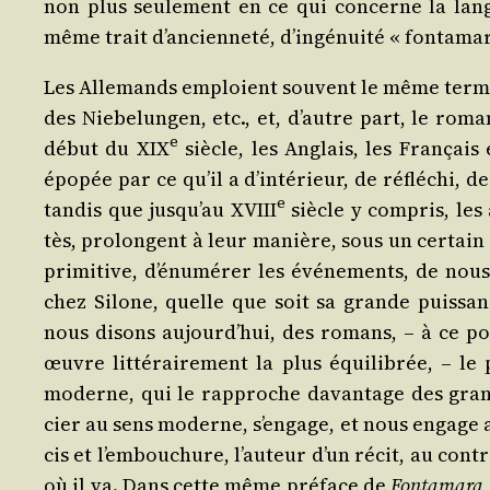
non plus seule­ment en ce qui concerne la lang
même trait d’ancienneté, d’ingénuité « fontamar
Les Alle­mands emploient sou­vent le même terme
des Nie­be­lun­gen, etc., et, d’autre part, le rom
e
début du XIX
siècle, les Anglais, les Fran­çais 
épo­pée par ce qu’il a d’intérieur, de réflé­chi, 
e
tan­dis que jusqu’au XVIII
siècle y com­pris, les
tès, pro­longent à leur manière, sous un cer­tain
pri­mi­tive, d’énumérer les évé­ne­ments, de nous
chez Silone, quelle que soit sa grande puis­s
nous disons aujourd’hui, des romans, – à ce p
œuvre lit­té­rai­re­ment la plus équi­li­brée, – le
moderne, qui le rap­proche davan­tage des grand
cier au sens moderne, s’engage, et nous engage a
cis et l’embouchure, l’auteur d’un récit, au contr
où il va. Dans cette même pré­face de
Fon­ta­ma­ra