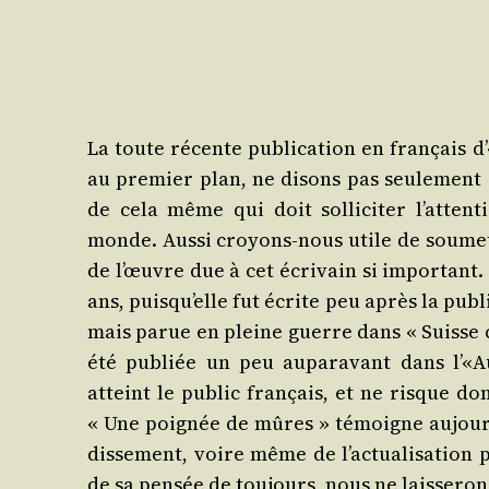
La toute récente publi­ca­tion en fran­çais
au pre­mier plan, ne disons pas seule­ment de
de cela même qui doit sol­li­ci­ter l’atte
monde. Aus­si croyons-nous utile de sou­met
de l’œuvre due à cet écri­vain si impor­tant
ans, puisqu’elle fut écrite peu après la publi
mais parue en pleine guerre dans « Suisse co
été publiée un peu aupa­ra­vant dans l’«
atteint le public fran­çais, et ne risque do
« Une poi­gnée de mûres » témoigne aujourd’
dis­se­ment, voire même de l’actualisation p
de sa pen­sée de tou­jours, nous ne lais­se­r