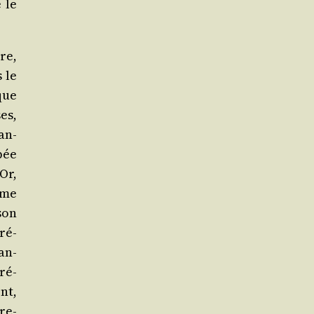
 le
re,
s le
ique
es,
an­
pée
Or,
mme
son
pré-
an­
ré­
nt,
pre­