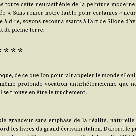
s toute cette neu­ras­thé­nie de la pein­ture moderne
ée ». Sans renier notre faible pour cer­taines « neu­r
 à dire, soyons recon­nais­sants à l’art de Silone d’av
it de pleine terre.
* * * *
évoque, de ce que l’on pour­rait appe­ler le monde silo­n
même pro­fonde voca­tion anti­rhé­to­ri­cienne que n
qui se trouve en être le truchement.
ple gran­deur sans emphase de la réa­li­té, natu­relle
ord les livres du grand écri­vain ita­lien. D’abord le p