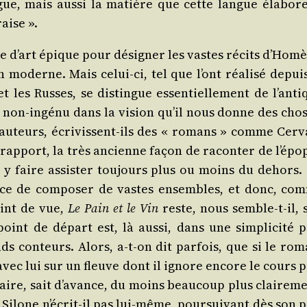
ue, mais aus­si la matière que cette langue éla­bore
aise ».
 d’art épique pour dési­gner les vastes récits d’Homè
an moderne. Mais celui-ci, tel que l’ont réa­li­sé depui
et les Russes, se dis­tingue essen­tiel­le­ment de l’ant
de non-ingé­nu dans la vision qu’il nous donne des chos
 auteurs, écri­vissent-ils des « romans » comme Cer­v
 rap­port, la très ancienne façon de racon­ter de l’épo
 y faire assis­ter tou­jours plus ou moins du dehors. 
ance de com­po­ser de vastes ensembles, et donc, co
oint de vue,
Le Pain et le Vin
reste, nous semble-t-il, 
 point de départ est, là aus­si, dans une sim­pli­ci­té 
s conteurs. Alors, a‑t-on dit par­fois, que si le rom
vec lui sur un fleuve dont il ignore encore le cours p
aire, sait d’avance, du moins beau­coup plus clai­re­me
, Silone n’écrit-il pas lui-même, pour­sui­vant dès son 