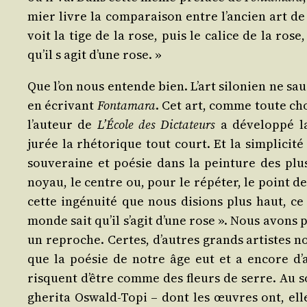
mier livre la com­pa­rai­son entre l’ancien art de t
voit la tige de la rose, puis le calice de la rose
qu’il s agit d’une rose. »
Que l’on nous entende bien. L’art silo­nien ne sau
en écri­vant
Fon­ta­ma­ra
. Cet art, comme toute cho
l’auteur de
L’École des Dic­ta­teurs
a déve­lop­pé la
jurée la rhé­to­rique tout court. Et la sim­pli­ci­
sou­ve­raine et poé­sie dans la pein­ture des pl
noyau, le centre ou, pour le répé­ter, le point de
cette ingé­nui­té que nous disions plus haut, ce
monde sait qu’il s’agit d’une rose ». Nous avons p
un reproche. Certes, d’autres grands artistes no
que la poé­sie de notre âge eut et a encore d’a
risquent d’être comme des fleurs de serre. Au sor
ghe­ri­ta Oswald-Topi – dont les œuvres ont, ell