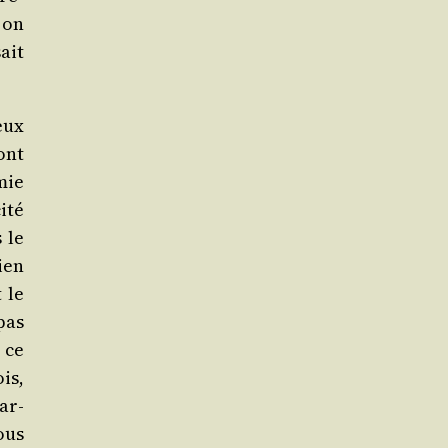
, on
ait
eux
ont
mie
i­té
 le
bien
 le
pas
 ce
is,
ar­
ous