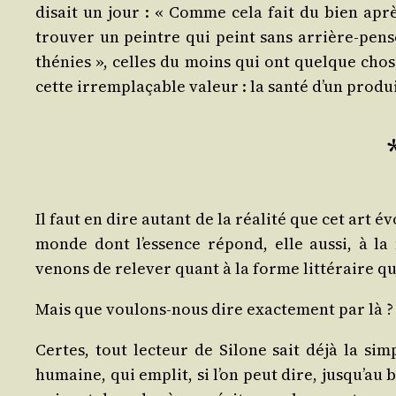
disait un jour : « Comme cela fait du bien aprè
trou­ver un peintre qui peint sans arrière-pen­s
thé­nies », celles du moins qui ont quelque chose
cette irrem­pla­çable valeur : la san­té d’un pro­du
Il faut en dire autant de la réa­li­té que cet art 
monde dont l’essence répond, elle aus­si, à la 
venons de rele­ver quant à la forme lit­té­raire 
Mais que vou­lons-nous dire exac­te­ment par là ?
Certes, tout lec­teur de Silone sait déjà la sim
humaine, qui emplit, si l’on peut dire, jusqu’au b