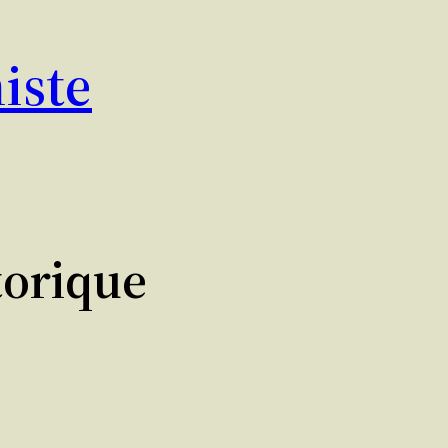
iste
torique