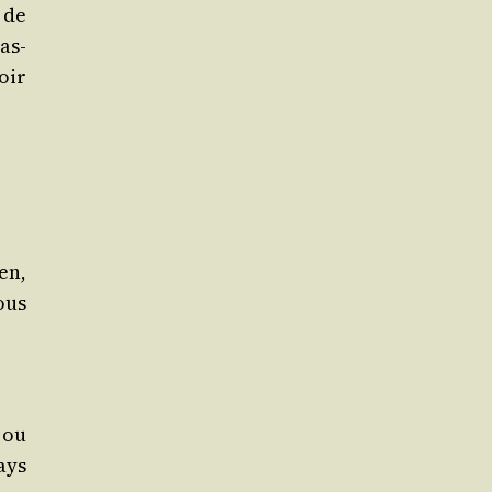
 de
as­
oir
ien,
ous
 ou
ays