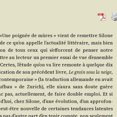
 d’«Une poi­gnée de mûres » vient de remettre Silone
 ce qu’on appelle l’actualité lit­té­raire, mais bien
ntion de tous ceux qui s’efforcent de pen­ser notre
tre au lec­teur un pre­mier essai de vue d’ensemble
. Certes, l’étude qu’on va lire remonte à quelque dix
­ca­tion de son pré­cé­dent livre,
Le grain sous la neige
,
ntem­po­raine » (la tra­duc­tion alle­mande en avait
Aufbau » de Zurich), elle n’aura sans doute guère
nc pas, actuel­le­ment, de faire double emploi. Et si
hui, chez Silone, d’une évo­lu­tion, d’un appro­fon­
eut-être nou­velle de cer­taines ten­dances latentes
ons pas d’autre part d’en tenir compte, non seule­ment