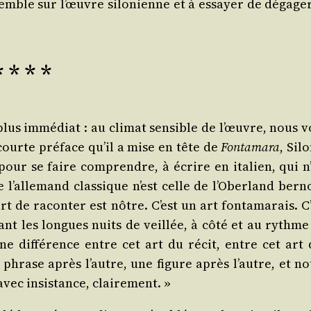
semble sur l’œuvre silo­nienne et à essayer de déga­ger
* * * *
lus immé­diat : au cli­mat sen­sible de l’œuvre, nous v
 courte pré­face qu’il a mise en tête de
Fon­ta­ma­ra
, Sil
pour se faire com­prendre, à écrire en ita­lien, qui n’
 l’allemand clas­sique n’est celle de l’Oberland ber­no
rt de racon­ter est nôtre. C’est un art fon­ta­ma­rais. C
nt les longues nuits de veillée, à côté et au rythme
cune dif­fé­rence entre cet art du récit, entre cet art 
phrase après l’autre, une figure après l’autre, et no
 avec insis­tance, clairement. »