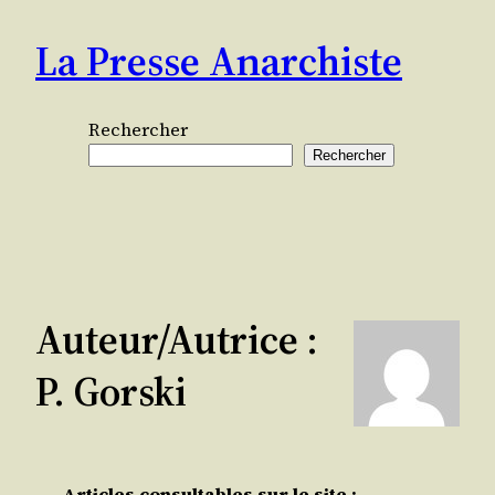
Aller
La Presse Anarchiste
au
contenu
Rechercher
Rechercher
Auteur/autrice :
P. Gorski
Articles consultables sur le site :