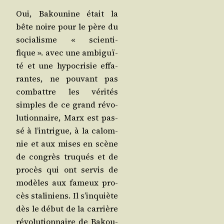
Oui, Bakou­nine était la
bête noire pour le père du
socia­lisme « scien­ti­
fique ». avec une ambi­guï­
té et une hypo­cri­sie effa­
rantes, ne pou­vant pas
com­battre les véri­tés
simples de ce grand révo­
lu­tion­naire, Marx est pas­
sé à l’in­trigue, à la calom­
nie et aux mises en scène
de congrès tru­qués et de
pro­cès qui ont ser­vis de
modèles aux fameux pro­
cès sta­li­niens. Il s’in­quiète
dès le début de la car­rière
révo­lu­tion­naire de Bakou­