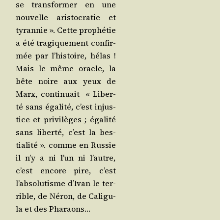
se trans­for­mer en une
nou­velle aris­to­cra­tie et
tyran­nie ». Cette pro­phé­tie
a été tra­gi­que­ment confir­
mée par l’his­toire, hélas !
Mais le même oracle, la
bête noire aux yeux de
Marx, conti­nuait « Liber­
té sans éga­li­té, c’est injus­
tice et pri­vi­lèges ; éga­li­té
sans liber­té, c’est la bes­
tia­li­té ». comme en Rus­sie
il n’y a ni l’un ni l’autre,
c’est encore pire, c’est
l’ab­so­lu­tisme d’I­van le ter­
rible, de Néron, de Cali­gu­
la et des Pharaons…