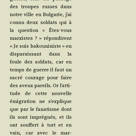
des troupes russes dans
notre ville en Bul­ga­rie, j’ai
connu deux sol­dats qui à
la ques­tion « Êtes-vous
mar­xistes ? » répon­dirent
« Je suis bakou­ni­niste » en
dis­pa­rais­sant dans la
foule des sol­dats, car en
temps de guerre il faut un
sacré cou­rage pour faire
des aveux pareils. Or l’at­ti­
tude de cette nou­velle
émi­gra­tion ne s’ex­plique
que par le fana­tisme dont
ils sont impré­gnés, et ils
ont souf­fert à tort et en
vain, car avec le mar­