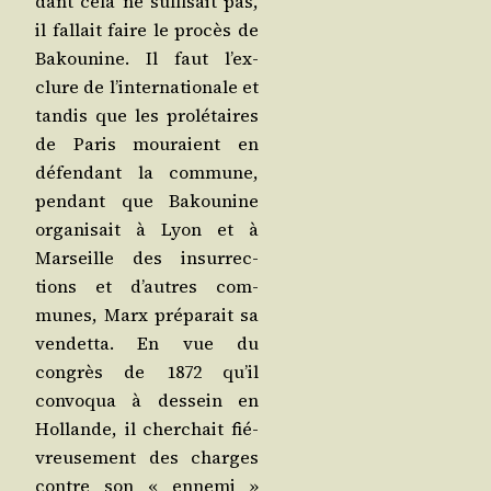
dant cela ne suf­fi­sait pas,
il fal­lait faire le pro­cès de
Bakou­nine. Il faut l’ex­
clure de l’in­ter­na­tio­nale et
tan­dis que les pro­lé­taires
de Paris mou­raient en
défen­dant la com­mune,
pen­dant que Bakou­nine
orga­ni­sait à Lyon et à
Mar­seille des insur­rec­
tions et d’autres com­
munes, Marx pré­pa­rait sa
ven­det­ta. En vue du
congrès de 1872 qu’il
convo­qua à des­sein en
Hol­lande, il cher­chait fié­
vreu­se­ment des charges
contre son « enne­mi »