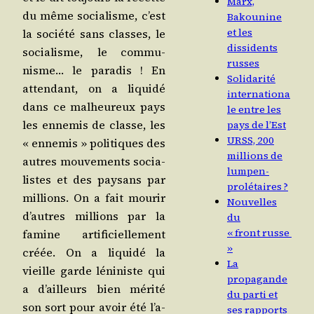
Marx,
du même socia­lisme, c’est
Bakounine
et les
la socié­té sans classes, le
dissidents
socia­lisme, le com­mu­
russes
nisme… le para­dis ! En
Solidarité
atten­dant, on a liqui­dé
internationa
dans ce mal­heu­reux pays
le entre les
les enne­mis de classe, les
pays de l’Est
URSS, 200
« enne­mis » poli­tiques des
millions de
autres mou­ve­ments socia­
lumpen-
listes et des pay­sans par
prolétaires ?
mil­lions. On a fait mou­rir
Nouvelles
d’autres mil­lions par la
du
« front russe
famine arti­fi­ciel­le­ment
»
créée. On a liqui­dé la
La
vieille garde léni­niste qui
propagande
a d’ailleurs bien méri­té
du parti et
son sort pour avoir été l’a­
ses rapports