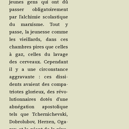
jeunes gens qui ont dû
pas­ser obli­ga­toi­re­ment
par l’al­chi­mie sco­las­tique
du mar­xisme. Tout y
passe, la jeu­nesse comme
les vieillards, dans ces
chambres pires que celles
à gaz, celles du lavage
des cer­veaux. Cepen­dant
il y a une cir­cons­tance
aggra­vante : ces dis­si­
dents avaient des com­pa­
triotes glo­rieux, des révo­
lu­tion­naires dotés d’une
abné­ga­tion apos­to­lique
tels que Tcher­ni­chevs­ki,
Dobro­lu­bov, Her­zen, Oga­