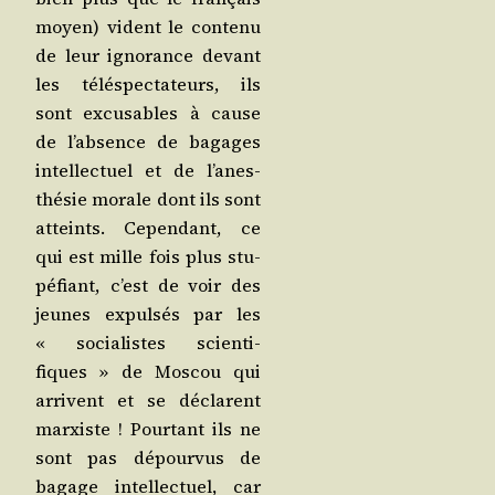
moyen) vident le conte­nu
de leur igno­rance devant
les télé­spec­ta­teurs, ils
sont excu­sables à cause
de l’ab­sence de bagages
intel­lec­tuel et de l’anes­
thé­sie morale dont ils sont
atteints. Cepen­dant, ce
qui est mille fois plus stu­
pé­fiant, c’est de voir des
jeunes expul­sés par les
« socia­listes scien­ti­
fiques » de Mos­cou qui
arrivent et se déclarent
mar­xiste ! Pour­tant ils ne
sont pas dépour­vus de
bagage intel­lec­tuel, car