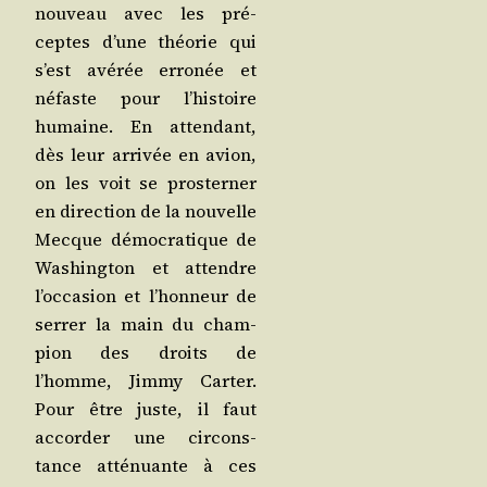
nou­veau avec les pré­
ceptes d’une théo­rie qui
s’est avé­rée erro­née et
néfaste pour l’his­toire
humaine. En atten­dant,
dès leur arri­vée en avion,
on les voit se pros­ter­ner
en direc­tion de la nou­velle
Mecque démo­cra­tique de
Washing­ton et attendre
l’oc­ca­sion et l’hon­neur de
ser­rer la main du cham­
pion des droits de
l’homme, Jim­my Car­ter.
Pour être juste, il faut
accor­der une cir­cons­
tance atté­nuante à ces