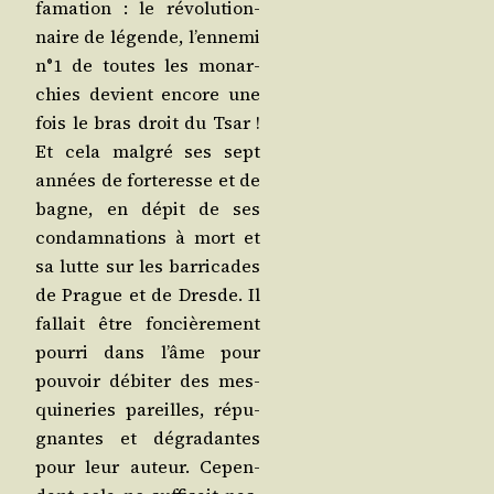
fa­ma­tion : le révo­lu­tion­
naire de légende, l’en­ne­mi
n°1 de toutes les monar­
chies devient encore une
fois le bras droit du Tsar !
Et cela mal­gré ses sept
années de for­te­resse et de
bagne, en dépit de ses
condam­na­tions à mort et
sa lutte sur les bar­ri­cades
de Prague et de Dresde. Il
fal­lait être fon­ciè­re­ment
pour­ri dans l’âme pour
pou­voir débi­ter des mes­
qui­ne­ries pareilles, répu­
gnantes et dégra­dantes
pour leur auteur. Cepen­