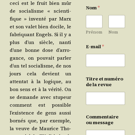
ceci est le fruit bien mûr
Nom
*
de socia­lisme « scien­ti­
fique » inven­té par Marx
et son valet bien docile, le
Prénom
Nom
fabri­quant Engels. Si il y a
plus d’un siècle, nan­ti
E-mail
*
d’une bonne dose d’ar­ro­
gance, on pou­vait par­ler
d’un tel socia­lisme, de nos
jours cela devient un
Titre et numéro
atten­tat à la logique, au
de la revue
bon sens et à la véri­té. On
se demande avec stu­peur
com­ment est pos­sible
l’exis­tence de gens aus­si
Commentaire
bor­nés que, par exemple,
ou message
la veuve de Mau­rice Tho­