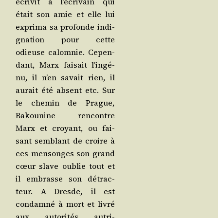
écri­vit à l’é­cri­vain qui
était son amie et elle lui
expri­ma sa pro­fonde indi­
gna­tion pour cette
odieuse calom­nie. Cepen­
dant, Marx fai­sait l’in­gé­
nu, il n’en savait rien, il
aurait été absent etc. Sur
le che­min de Prague,
Bakou­nine ren­contre
Marx et croyant, ou fai­
sant sem­blant de croire à
ces men­songes son grand
cœur slave oublie tout et
il embrasse son détrac­
teur. A Dresde, il est
condam­né à mort et livré
aux auto­ri­tés autri­