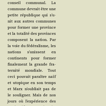
conseil com­mu­nal. La
com­mune devrait être une
petite répu­blique qui s’u­
nit aux autres com­munes
pour for­mer une pro­vince
et la tota­li­té des pro­vinces
com­posent la nation. Par
la voie du fédé­ra­lisme, les
nations s’u­nissent en
conti­nents pour for­mer
fina­le­ment la grande fra­
ter­ni­té mon­diale. Tout
ceci pou­vait paraître naïf
et uto­pique en son temps
et Marx n’ou­bliait pas de
le sou­li­gner. Mais de nos
jours où l’ex­pé­rience des