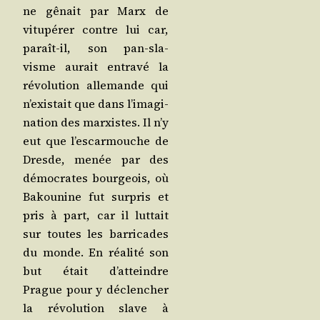
ne gênait par Marx de
vitu­pé­rer contre lui car,
paraît-il, son pan-sla­
visme aurait entra­vé la
révo­lu­tion alle­mande qui
n’exis­tait que dans l’i­ma­gi­
na­tion des mar­xistes. Il n’y
eut que l’es­car­mouche de
Dresde, menée par des
démo­crates bour­geois, où
Bakou­nine fut sur­pris et
pris à part, car il lut­tait
sur toutes les bar­ri­cades
du monde. En réa­li­té son
but était d’at­teindre
Prague pour y déclen­cher
la révo­lu­tion slave à