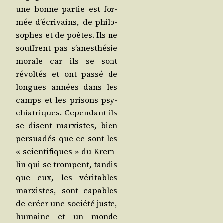
une bonne par­tie est for­
mée d’é­cri­vains, de phi­lo­
sophes et de poètes. Ils ne
souffrent pas s’anes­thé­sie
morale car ils se sont
révol­tés et ont pas­sé de
longues années dans les
camps et les pri­sons psy­
chia­triques. Cepen­dant ils
se disent mar­xistes, bien
per­sua­dés que ce sont les
« scien­ti­fiques » du Krem­
lin qui se trompent, tan­dis
que eux, les véri­tables
mar­xistes, sont capables
de créer une socié­té juste,
humaine et un monde