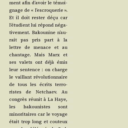
ment afin d’a­voir le témoi­
gnage de « l’es­cro­que­rie ».
Et il doit res­ter déçu car
l’é­tu­dient lui répond néga­
ti­ve­ment. Bakou­nine n’au­
rait pas pris part à la
lettre de menace et au
chan­tage. Mais Marx et
ses valets ont déjà émis
leur sen­tence : on charge
le vaillant révo­lu­tion­naire
de tous les écrits ter­ro­
ristes de Net­chaev. Au
congrès réunit à La Haye,
les bakou­nistes sont
mino­ri­taires car le voyage
était trop long et cou­teux