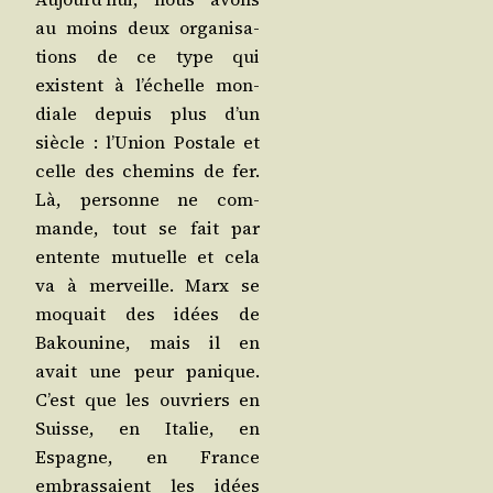
au moins deux orga­ni­sa­
tions de ce type qui
existent à l’é­chelle mon­
diale depuis plus d’un
siècle : l’U­nion Pos­tale et
celle des che­mins de fer.
Là, per­sonne ne com­
mande, tout se fait par
entente mutuelle et cela
va à mer­veille. Marx se
moquait des idées de
Bakou­nine, mais il en
avait une peur panique.
C’est que les ouvriers en
Suisse, en Ita­lie, en
Espagne, en France
embras­saient les idées