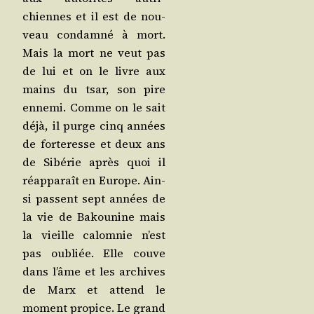
chiennes et il est de nou­
veau condam­né à mort.
Mais la mort ne veut pas
de lui et on le livre aux
mains du tsar, son pire
enne­mi. Comme on le sait
déjà, il purge cinq années
de for­te­resse et deux ans
de Sibé­rie après quoi il
réap­pa­raît en Europe. Ain­
si passent sept années de
la vie de Bakou­nine mais
la vieille calom­nie n’est
pas oubliée. Elle couve
dans l’âme et les archives
de Marx et attend le
moment pro­pice. Le grand