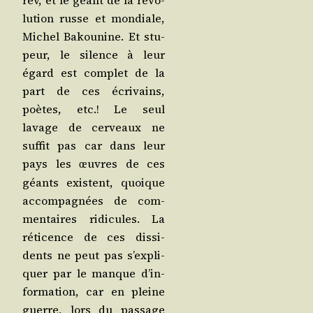
rev, et le géant de la révo­
lu­tion russe et mon­diale,
Michel Bakou­nine. Et stu­
peur, le silence à leur
égard est com­plet de la
part de ces écri­vains,
poètes, etc.! Le seul
lavage de cer­veaux ne
suf­fit pas car dans leur
pays les
uvres de ces
œ
géants existent, quoique
accom­pa­gnées de com­
men­taires ridi­cules. La
réti­cence de ces dis­si­
dents ne peut pas s’ex­pli­
quer par le manque d’in­
for­ma­tion, car en pleine
guerre, lors du pas­sage