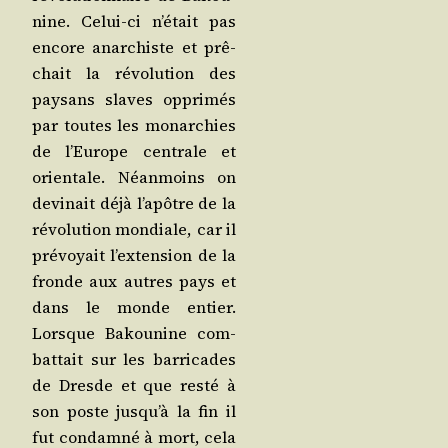
nine. Celui-ci n’é­tait pas
encore anar­chiste et prê­
chait la révo­lu­tion des
pay­sans slaves oppri­més
par toutes les monar­chies
de l’Eu­rope cen­trale et
orien­tale. Néan­moins on
devi­nait déjà l’a­pôtre de la
révo­lu­tion mon­diale, car il
pré­voyait l’ex­ten­sion de la
fronde aux autres pays et
dans le monde entier.
Lorsque Bakou­nine com­
bat­tait sur les bar­ri­cades
de Dresde et que res­té à
son poste jus­qu’à la fin il
fut condam­né à mort, cela