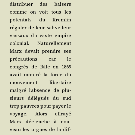
dis­tri­buer des bai­sers
comme on voit tous les
poten­tats du Krem­lin
réga­ler de leur salive leur
vas­saux du vaste empire
colo­nial. Natu­rel­le­ment
Marx devait prendre ses
pré­cau­tions car le
congrès de Bâle en 1869
avait mon­tré la force du
mou­ve­ment liber­taire
mal­gré l’ab­sence de plu­
sieurs délé­gués du sud
trop pauvres pour payer le
voyage. Alors effrayé
Marx déclenche à nou­
veau les orgues de la dif­