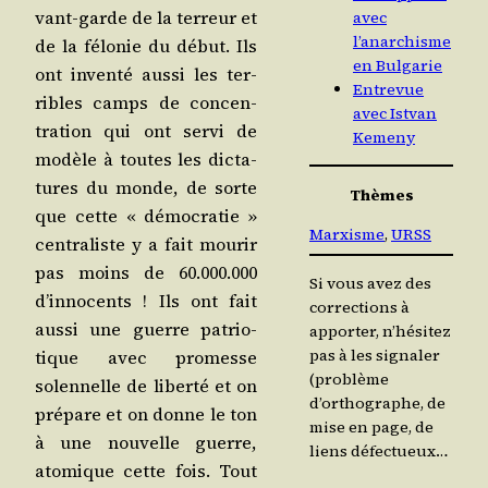
vant-garde de la ter­reur et
avec
l’anarchisme
de la félo­nie du début. Ils
en Bulgarie
ont inven­té aus­si les ter­
Entrevue
ribles camps de concen­
avec Istvan
tra­tion qui ont ser­vi de
Kemeny
modèle à toutes les dic­ta­
tures du monde, de sorte
Thèmes
que cette « démo­cra­tie »
Marxisme
, 
URSS
cen­tra­liste y a fait mou­rir
pas moins de 60.000.000
Si vous avez des
d’in­no­cents ! Ils ont fait
corrections à
aus­si une guerre patrio­
apporter, n’hésitez
pas à les signaler
tique avec pro­messe
(problème
solen­nelle de liber­té et on
d’orthographe, de
pré­pare et on donne le ton
mise en page, de
à une nou­velle guerre,
liens défectueux…
ato­mique cette fois. Tout