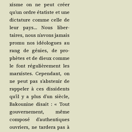
xisme on ne peut créer
qu’un ordre éta­tiste et une
dic­ta­ture comme celle de
leur pays… Nous liber­
taires, nous n’a­vons jamais
pro­mu nos idéo­logues au
rang de génies, de pro­
phètes et de dieux comme
le font régu­liè­re­ment les
mar­xistes. Cepen­dant, on
ne peut pas s’abs­te­nir de
rap­pe­ler à ces dis­si­dents
qu’il y a plus d’un siècle,
Bakou­nine disait : « Tout
gou­ver­ne­ment, même
com­po­sé d’au­then­tiques
ouvriers, ne tar­de­ra pas à