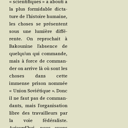
« scien­ti­fiques » a abou­ti a
la plus for­mi­dable dic­ta­
ture de l’his­toire humaine,
les choses se pré­sentent
sous une lumière dif­fé­
rente. On repro­chait à
Bakou­nine l’ab­sence de
quel­qu’un qui com­mande,
mais à force de com­man­
der on arrive là où sont les
choses dans cette
immense pri­son nom­mée
« Union Sovié­tique ». Donc
il ne faut pas de com­man­
dants, mais l’or­ga­ni­sa­tion
libre des tra­vailleurs par
la voie fédé­ra­liste.
Aujourd’­hui, nous avons