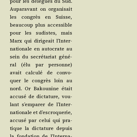
pour les délé­gués du Sud.
Aupa­ra­vant on orga­ni­sait
les congrès en Suisse,
beau­coup plus acces­sible
pour les sudistes, mais
Marx qui diri­geait l’In­ter­
na­tio­nale en auto­crate au
sein du secré­ta­riat géné­
ral (élu par per­sonne)
avait cal­cu­lé de convo­
quer le congrès loin au
nord. Or Bakou­nine était
accu­sé de dic­ta­ture, vou­
lant s’emparer de l’In­ter­
na­tio­nale et d’es­cro­que­rie,
accu­sé par celui qui pra­
tique la dic­ta­ture depuis
la fon­da­tion de l’In­ter­na­