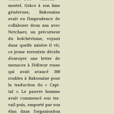
mor­tel. Grâce à son âme
géné­reuse, Bakou­nine
avait eu l’im­pru­dence de
col­la­bo­rer deux ans avec
Net­chaev, un pré­cur­seur
du bol­ché­visme, voyant
dans quelle misère il vit,
ce jeune ter­ro­riste décide
d’en­voyer une lettre de
menaces à l’é­di­teur russe
qui avait avan­cé 300
roubles à Bakou­nine pour
la tra­duc­tion du « Capi­
tal ». Le pauvre homme
avait com­men­cé son tra­
vail puis, empor­té par son
élan dans l’or­ga­ni­sa­tion