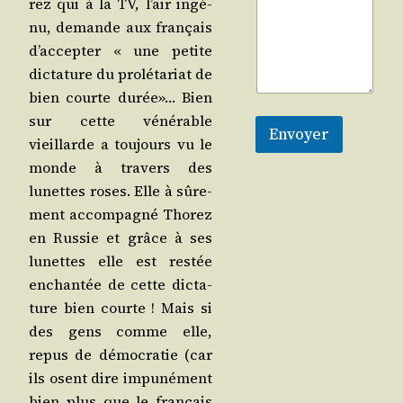
rez qui à la TV, l’air ingé­
nu, demande aux fran­çais
d’ac­cep­ter « une petite
dic­ta­ture du pro­lé­ta­riat de
bien courte durée»… Bien
sur cette véné­rable
Envoyer
vieillarde a tou­jours vu le
monde à tra­vers des
lunettes roses. Elle à sûre­
ment accom­pa­gné Tho­rez
en Rus­sie et grâce à ses
lunettes elle est res­tée
enchan­tée de cette dic­ta­
ture bien courte ! Mais si
des gens comme elle,
repus de démo­cra­tie (car
ils osent dire impu­né­ment
bien plus que le fran­çais