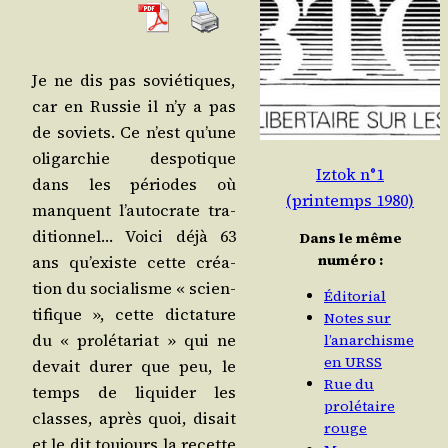
Je ne dis pas sovié­tiques,
car en Rus­sie il n’y a pas
de soviets. Ce n’est qu’une
oli­gar­chie des­po­tique
Iztok n°1
dans les périodes où
(printemps 1980)
manquent l’au­to­crate tra­
di­tion­nel… Voi­ci déjà 63
Dans le même
numéro :
ans qu’existe cette créa­
tion du socia­lisme « scien­
Éditorial
ti­fique », cette dic­ta­ture
Notes sur
du « pro­lé­ta­riat » qui ne
l’anarchisme
en URSS
devait durer que peu, le
Rue du
temps de liqui­der les
prolétaire
classes, après quoi, disait
rouge
et le dit tou­jours la recette