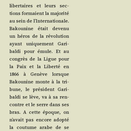
liber­taires et leurs sec­
tions for­maient la majo­ri­té
au sein de l’In­ter­na­tio­nale.
Bakou­nine était deve­nu
un héros de la révo­lu­tion
ayant uni­que­ment Gari­
bal­di pour émule. Et au
congrès de la Ligue pour
la Paix et la Liber­té en
1866 à Genève lorsque
Bakou­nine monte à la tri­
bune, le pré­sident Gari­
bal­di se lève, va à sa ren­
contre et le serre dans ses
bras. A cette époque, on
n’a­vait pas encore adop­té
la cou­tume arabe de se