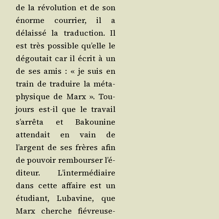
de la révo­lu­tion et de son
énorme cour­rier, il a
délais­sé la tra­duc­tion. Il
est très pos­sible qu’elle le
dégou­tait car il écrit à un
de ses amis : « je suis en
train de tra­duire la méta­
phy­sique de Marx ». Tou­
jours est-il que le tra­vail
s’ar­rê­ta et Bakou­nine
atten­dait en vain de
l’argent de ses frères afin
de pou­voir rem­bour­ser l’é­
di­teur. L’in­ter­mé­diaire
dans cette affaire est un
étu­diant, Luba­vine, que
Marx cherche fié­vreu­se­