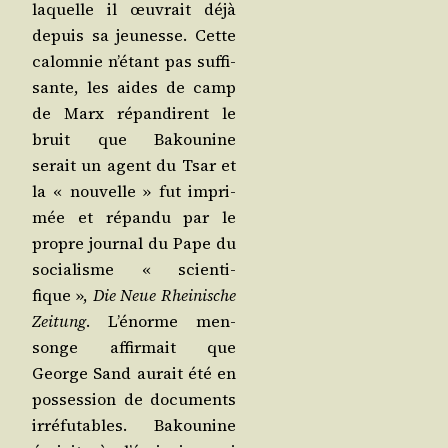
laquelle il œuvrait déjà
depuis sa jeu­nesse. Cette
calom­nie n’é­tant pas suf­fi­
sante, les aides de camp
de Marx répan­dirent le
bruit que Bakou­nine
serait un agent du Tsar et
la « nou­velle » fut impri­
mée et répan­du par le
propre jour­nal du Pape du
socia­lisme « scien­ti­
fique »,
Die Neue Rhei­nische
Zei­tung
. L’é­norme men­
songe affir­mait que
George Sand aurait été en
pos­ses­sion de docu­ments
irré­fu­tables. Bakou­nine