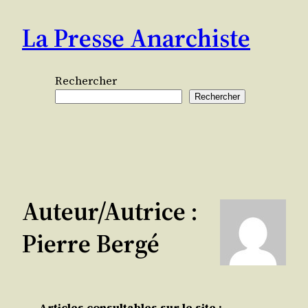
Aller
La Presse Anarchiste
au
contenu
Rechercher
Rechercher
Auteur/autrice :
Pierre Bergé
Articles consultables sur le site :