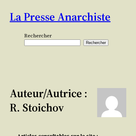
Aller
La Presse Anarchiste
au
contenu
Rechercher
Rechercher
Auteur/autrice :
R. Stoichov
Articles consultables sur le site :