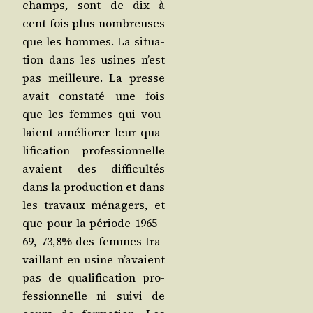
champs, sont de dix à
cent fois plus nom­breuses
que les hommes. La situa­
tion dans les usines n’est
pas meilleure. La presse
avait consta­té une fois
que les femmes qui vou­
laient amé­lio­rer leur qua­
li­fi­ca­tion pro­fes­sion­nelle
avaient des dif­fi­cul­tés
dans la pro­duc­tion et dans
les tra­vaux ména­gers, et
que pour la période 1965 –
69, 73,8% des femmes tra­
vaillant en usine n’a­vaient
pas de qua­li­fi­ca­tion pro­
fes­sion­nelle ni sui­vi de