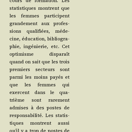
cours de for­ma­tion. Les
sta­tis­tiques montrent que
les femmes par­ti­cipent
gran­de­ment aux pro­fes­
sions qua­li­fiées, méde­
cine, édu­ca­tion, biblio­gra­
phie, ingé­nie­rie, etc. Cet
opti­misme dis­pa­raît
quand on sait que les trois
pre­miers sec­teurs sont
par­mi les moins payés et
que les femmes qui
exercent dans le qua­
trième sont rare­ment
admises à des postes de
res­pon­sa­bi­li­té. Les sta­tis­
tiques montrent aus­si
qu’il y a trop de postes de