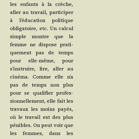
les enfants à la crèche,
aller au tra­vail, par­ti­ci­per
à l’é­du­ca­tion poli­tique
obli­ga­toire, etc. Un cal­cul
simple montre que la
femme ne dis­pose pra­ti­
que­ment pas de temps
pour elle-même, pour
s’ins­truire, lire, aller au
ciné­ma. Comme elle n’a
pas de temps non plus
pour se qua­li­fier pro­fes­
sion­nel­le­ment, elle fait les
tra­vaux les moins payés,
où le tra­vail est des plus
pénibles. On peut voir que
les femmes, dans les