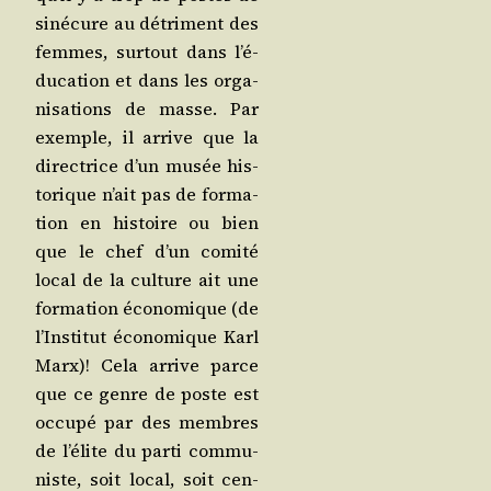
siné­cure au détri­ment des
femmes, sur­tout dans l’é­
du­ca­tion et dans les orga­
ni­sa­tions de masse. Par
exemple, il arrive que la
direc­trice d’un musée his­
to­rique n’ait pas de for­ma­
tion en his­toire ou bien
que le chef d’un comi­té
local de la culture ait une
for­ma­tion éco­no­mique (de
l’Ins­ti­tut éco­no­mique Karl
Marx)! Cela arrive parce
que ce genre de poste est
occu­pé par des membres
de l’é­lite du par­ti com­mu­
niste, soit local, soit cen­