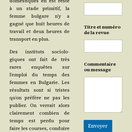
domes­tiques en est res­té
à un stade pri­mi­tif, la
femme bul­gare n’y a
gagné que huit heures de
Titre et numéro
tra­vail et deux heures de
de la revue
trans­port en plus.
Des ins­ti­tuts socio­lo­
giques ont fait de très
Commentaire
rares enquêtes sur
ou message
l’emploi du temps des
femmes en Bul­ga­rie. Les
résul­tats sont si tristes
qu’on pré­fère ne pas les
publier. On ver­rait alors
clai­re­ment com­bien de
temps est per­du pour
Envoyer
faire les courses, conduire