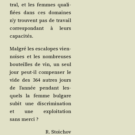
tral, et les femmes qua­li­
fiées dans ces domaines
n’y trouvent pas de tra­vail
cor­res­pon­dant à leurs
capacités.
Mal­gré les esca­lopes vien­
noises et les nom­breuses
bou­teilles de vin, un seul
jour peut-il com­pen­ser le
vide des 364 autres jours
de l’an­née pen­dant les­
quels la femme bul­gare
subit une dis­cri­mi­na­tion
et une exploi­ta­tion
sans merci ?
R. Stoi­chov