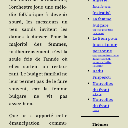
Algérie :
Incidences
l’or­chestre joue une mélo­
(extraits)
die folk­lo­rique à deve­nir
La femme
sourd, les mes­sieurs un
bulgare
peu saouls invitent les
un jour pour tout
paiement
dames à dan­ser. Pour la
Le Bien pour
majo­ri­té des femmes,
tous et pour
personne
mal­heu­reu­se­ment, c’est la
compte-rendu critique
seule fois de l’an­née où
du livre de G.M.
Tamas « L’Œil et
elles sortent au res­tau­
la Main »
Radu
rant. Le bud­get fami­lial ne
Filipescu
leur per­met pas de le faire
Nouvelles
sou­vent, car la femme
du front
bul­gare ne vit pas
Pologne
Nouvelles
assez bien.
du front
URSS
Que lui a appor­té cette
éman­ci­pa­tion com­mu­
Thèmes