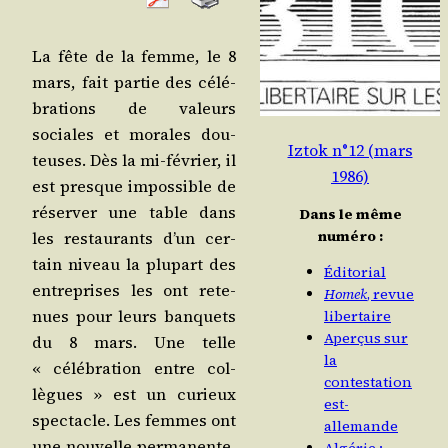
La fête de la femme, le 8
mars, fait par­tie des célé­
bra­tions de valeurs
sociales et morales dou­
Iztok n°12 (mars
teuses. Dès la mi-février, il
1986)
est presque impos­sible de
réser­ver une table dans
Dans le même
numéro :
les res­tau­rants d’un cer­
tain niveau la plu­part des
Éditorial
entre­prises les ont rete­
Homek
, revue
nues pour leurs ban­quets
libertaire
Aperçus sur
du 8 mars. Une telle
la
« célé­bra­tion entre col­
contestation
lègues » est un curieux
est-
spec­tacle. Les femmes ont
allemande
une nou­velle per­ma­nente,