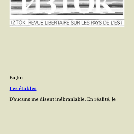
Ba Jin
Les étables
D’au­cuns me disent inébran­lable. En réa­li­té, je
suis fra­gile voire très faible par­fois. En voi­ci une
illus­tra­tion : pen­dant la période de la fête du Prin­
temps, plu­sieurs jours durant, on a pu entendre
au cours d’é­mis­sions télé­vi­sées des gens chan­ter