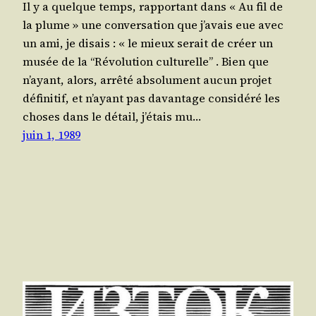
Il y a quelque temps, rap­por­tant dans « Au fil de
la plume » une conver­sa­tion que j’a­vais eue avec
un ami, je disais : « le mieux serait de créer un
musée de la “Révo­lu­tion cultu­relle” . Bien que
n’ayant, alors, arrê­té abso­lu­ment aucun pro­jet
défi­ni­tif, et n’ayant pas davan­tage consi­dé­ré les
choses dans le détail, j’é­tais mu…
juin 1, 1989