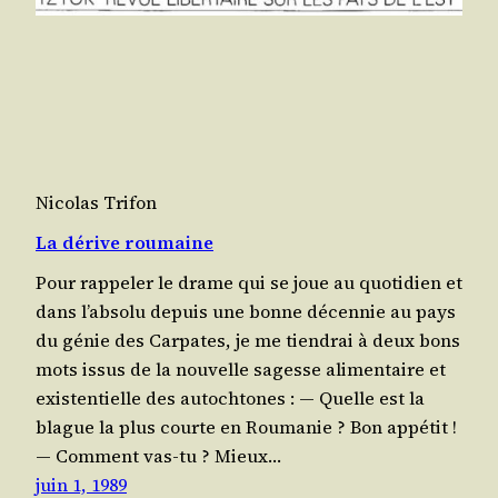
Nicolas Trifon
La dérive roumaine
Pour rap­pe­ler le drame qui se joue au quo­ti­dien et
dans l’ab­so­lu depuis une bonne décen­nie au pays
du génie des Car­pates, je me tien­drai à deux bons
mots issus de la nou­velle sagesse ali­men­taire et
exis­ten­tielle des autochtones : — Quelle est la
blague la plus courte en Rou­ma­nie ? Bon appétit !
— Com­ment vas-tu ? Mieux…
juin 1, 1989