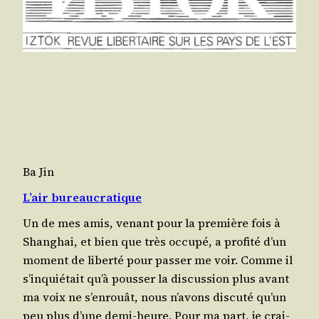
Ba Jin
L’air bureaucratique
Un de mes amis, venant pour la pre­mière fois à
Shan­ghai, et bien que très occu­pé, a pro­fi­té d’un
moment de liber­té pour pas­ser me voir. Comme il
s’in­quié­tait qu’à pous­ser la dis­cus­sion plus avant
ma voix ne s’en­rouât, nous n’a­vons dis­cu­té qu’un
peu plus d’une demi-heure. Pour ma part, je crai­