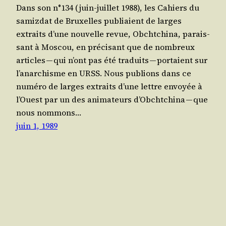
Dans son n°134 (juin-juillet 1988), les Cahiers du
samiz­dat de Bruxelles publiaient de larges
extraits d’une nou­velle revue, Obcht­chi­na, parais­
sant à Mos­cou, en pré­ci­sant que de nom­breux
articles — qui n’ont pas été tra­duits — por­taient sur
l’a­nar­chisme en URSS. Nous publions dans ce
numé­ro de larges extraits d’une lettre envoyée à
l’Ouest par un des ani­ma­teurs d’Obcht­chi­na — que
nous nom­mons…
juin 1, 1989