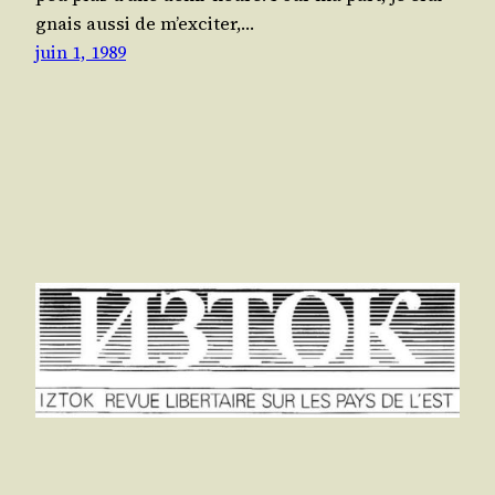
gnais aus­si de m’ex­ci­ter,…
juin 1, 1989