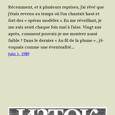
Récem­ment, et à plu­sieurs reprises, j’ai rêvé que
j’é­tais reve­nu au temps où l’on chan­tait haut et
fort des « opé­ras modèles ». En me réveillant, je
me suis sen­ti chaque fois mal à l’aise. Vingt ans
après, com­ment pou­vais-je me mon­trer aus­si
faible ? Dans le der­nier « Au fil de la plume » , j’é­
vo­quais comme une éven­tua­li­té…
juin 1, 1989