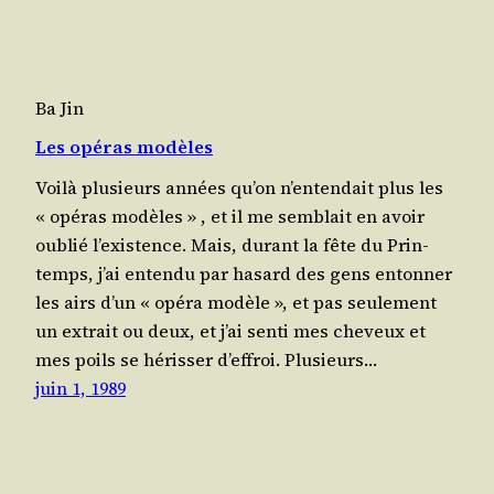
Ba Jin
Les opéras modèles
Voi­là plu­sieurs années qu’on n’en­ten­dait plus les
« opé­ras modèles » , et il me sem­blait en avoir
oublié l’exis­tence. Mais, durant la fête du Prin­
temps, j’ai enten­du par hasard des gens enton­ner
les airs d’un « opé­ra modèle », et pas seule­ment
un extrait ou deux, et j’ai sen­ti mes che­veux et
mes poils se héris­ser d’ef­froi. Plu­sieurs…
juin 1, 1989