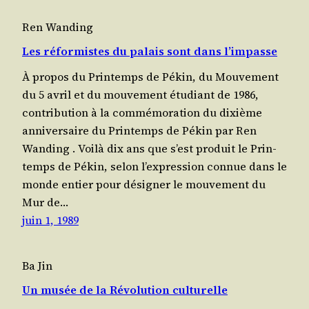
Ren Wanding
Les réformistes du palais sont dans l’impasse
À pro­pos du Prin­temps de Pékin, du Mou­ve­ment
du 5 avril et du mou­ve­ment étu­diant de 1986,
contri­bu­tion à la com­mé­mo­ra­tion du dixième
anni­ver­saire du Prin­temps de Pékin par Ren
Wanding . Voi­là dix ans que s’est pro­duit le Prin­
temps de Pékin, selon l’ex­pres­sion connue dans le
monde entier pour dési­gner le mou­ve­ment du
Mur de…
juin 1, 1989
Ba Jin
Un musée de la Révolution culturelle