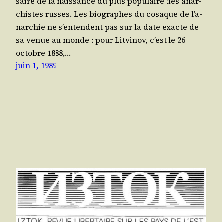
saire de la nais­sance du plus popu­laire des anar­
chistes russes. Les bio­graphes du cosaque de l’a­
nar­chie ne s’en­tendent pas sur la date exacte de
sa venue au monde : pour Lit­vi­nov, c’est le 26
octobre 1888,…
juin 1, 1989