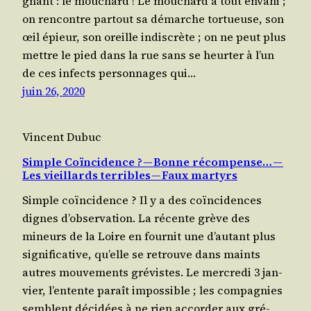
gnant : le mouchard ! Le mou­chard a tout enva­hi ;
on ren­contre par­tout sa démarche tor­tueuse, son
œil épieur, son oreille indis­crète ; on ne peut plus
mettre le pied dans la rue sans se heur­ter à l’un
de ces infects per­son­nages qui…
juin 26, 2020
Vincent Dubuc
Simple Coïncidence ? — Bonne récompense… —
Les vieillards terribles — Faux martyrs
Simple coïncidence ? Il y a des coïn­ci­dences
dignes d’ob­ser­va­tion. La récente grève des
mineurs de la Loire en four­nit une d’au­tant plus
signi­fi­ca­tive, qu’elle se retrouve dans maints
autres mou­ve­ments grévistes. Le mer­cre­di 3 jan­
vier, l’en­tente paraît impos­sible ; les com­pa­gnies
semblent déci­dées à ne rien accor­der aux gré­