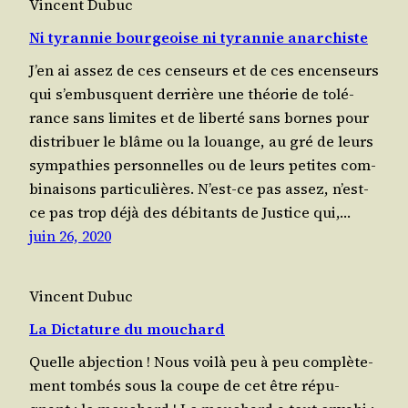
Vincent Dubuc
Ni tyrannie bourgeoise ni tyrannie anarchiste
J’en ai assez de ces cen­seurs et de ces encen­seurs
qui s’embusquent der­rière une théo­rie de tolé­
rance sans limites et de liber­té sans bornes pour
dis­tri­buer le blâme ou la louange, au gré de leurs
sym­pa­thies per­son­nelles ou de leurs petites com­
bi­nai­sons particulières. N’est-ce pas assez, n’est-
ce pas trop déjà des débi­tants de Jus­tice qui,…
juin 26, 2020
Vincent Dubuc
La Dictature du mouchard
Quelle abjec­tion ! Nous voi­là peu à peu com­plè­te­
ment tom­bés sous la coupe de cet être répu­