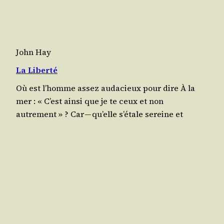
John Hay
La Liberté
Où est l’homme assez auda­cieux pour dire À la
mer : « C’est ain­si que je te ceux et non
autrement » ? Car — qu’elle s’é­tale sereine et
magnifique, Bai­gnant amou­reu­se­ment la terre et
reflétant Le sou­rire du ciel sur ses ondes
d’améthyste… Ou que rafraî­chie par la brise qui
souffle Elle porte vers leur des­tin le com­merce et
les navires…
juin 1, 1945