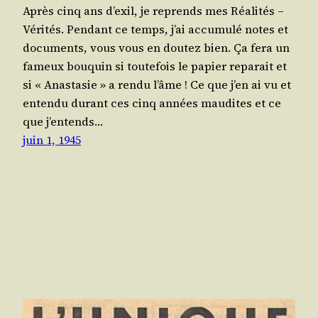
Après cinq ans d’exil, je reprends mes Réa­li­tés –
Véri­tés. Pen­dant ce temps, j’ai accu­mu­lé notes et
docu­ments, vous vous en dou­tez bien. Ça fera un
fameux bou­quin si tou­te­fois le papier repa­rait et
si « Anas­ta­sie » a ren­du l’âme ! Ce que j’en ai vu et
enten­du durant ces cinq années mau­dites et ce
que j’en­tends…
juin 1, 1945