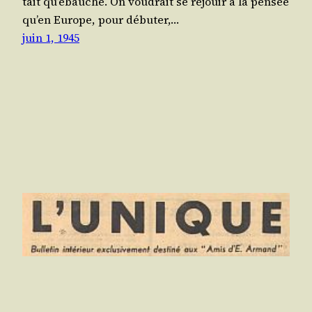
tait qu’é­bauche. On vou­drait se réjouir à la pen­sée
qu’en Europe, pour débu­ter,…
juin 1, 1945