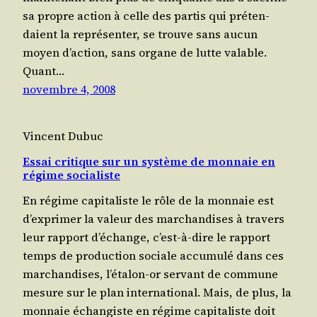
sa propre action à celle des par­tis qui pré­ten­
daient la repré­sen­ter, se trouve sans aucun
moyen d’ac­tion, sans organe de lutte valable.
Quant…
novembre 4, 2008
Vincent Dubuc
Essai critique sur un système de monnaie en
régime socialiste
En régime capi­ta­liste le rôle de la mon­naie est
d’ex­pri­mer la valeur des mar­chan­dises à tra­vers
leur rap­port d’é­change, c’est-à-dire le rap­port
temps de pro­duc­tion sociale accu­mu­lé dans ces
mar­chan­dises, l’é­ta­lon-or ser­vant de com­mune
mesure sur le plan inter­na­tio­nal. Mais, de plus, la
mon­naie échan­giste en régime capi­ta­liste doit