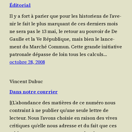
Éditorial
Il y a fort à parier que pour les his­to­riens de l’a­ve­
nir le fait le plus mar­quant de ces der­niers mois
ne sera pas le 13 mai, le retour au pou­voir de De
Gaulle et la Ve Répu­blique, mais bien le lan­ce­
ment du Mar­ché Commun. Cette grande ini­tia­tive
patro­nale dépasse de loin tous les cal­culs…
octobre 28, 2008
Vincent Dubuc
Dans notre courrier
[(L’a­bon­dance des matières de ce numé­ro nous
contraint à ne publier qu’une seule lettre de
lecteur. Nous l’a­vons choi­sie en rai­son des vives
cri­tiques qu’elle nous adresse et du fait que ces