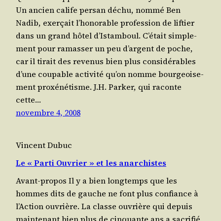
Un ancien calife per­san déchu, nom­mé Ben
Nadib, exer­çait l’ho­no­rable pro­fes­sion de lif­tier
dans un grand hôtel d’Is­tam­boul. C’é­tait sim­ple­
ment pour ramas­ser un peu d’argent de poche,
car il tirait des reve­nus bien plus consi­dé­rables
d’une cou­pable acti­vi­té qu’on nomme bour­geoi­se­
ment proxé­né­tisme. J.H. Par­ker, qui raconte
cette…
novembre 4, 2008
Vincent Dubuc
Le « Parti Ouvrier » et les anarchistes
Avant-propos Il y a bien long­temps que les
hommes dits de gauche ne font plus confiance à
l’Ac­tion ouvrière. La classe ouvrière qui depuis
main­te­nant bien plus de cin­quante ans a sacri­fié