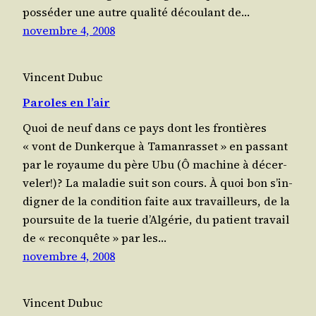
pos­sé­der une autre qua­li­té décou­lant de…
novembre 4, 2008
Vincent Dubuc
Paroles en l’air
Quoi de neuf dans ce pays dont les fron­tières
« vont de Dun­kerque à Taman­ras­set » en pas­sant
par le royaume du père Ubu (Ô machine à décer­
ve­ler!)? La mala­die suit son cours. À quoi bon s’in­
di­gner de la condi­tion faite aux tra­vailleurs, de la
pour­suite de la tue­rie d’Al­gé­rie, du patient tra­vail
de « recon­quête » par les…
novembre 4, 2008
Vincent Dubuc