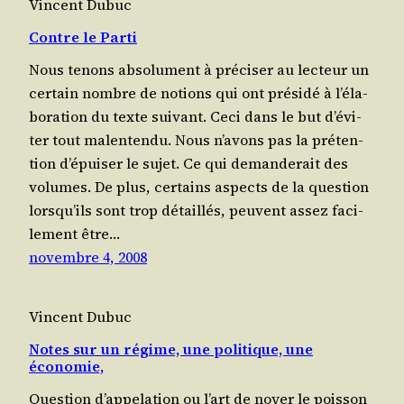
Vincent Dubuc
Contre le Parti
Nous tenons abso­lu­ment à pré­ci­ser au lec­teur un
cer­tain nombre de notions qui ont pré­si­dé à l’é­la­
bo­ra­tion du texte sui­vant. Ceci dans le but d’é­vi­
ter tout malentendu. Nous n’a­vons pas la pré­ten­
tion d’é­pui­ser le sujet. Ce qui deman­de­rait des
volumes. De plus, cer­tains aspects de la ques­tion
lors­qu’ils sont trop détaillés, peuvent assez faci­
le­ment être…
novembre 4, 2008
Vincent Dubuc
Notes sur un régime, une politique, une
économie,
Question d’appelation ou l’art de noyer le poisson