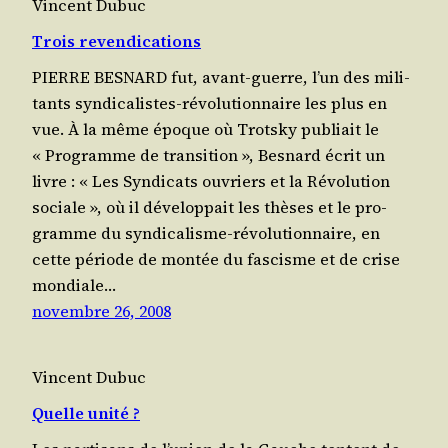
Vincent Dubuc
Trois revendications
PIERRE BESNARD fut, avant-guerre, l’un des mili­
tants syn­di­ca­listes-révo­lu­tion­naire les plus en
vue. À la même époque où Trots­ky publiait le
« Pro­gramme de tran­si­tion », Bes­nard écrit un
livre : « Les Syn­di­cats ouvriers et la Révo­lu­tion
sociale », où il déve­lop­pait les thèses et le pro­
gramme du syn­di­ca­lisme-révo­lu­tion­naire, en
cette période de mon­tée du fas­cisme et de crise
mon­diale…
novembre 26, 2008
Vincent Dubuc
Quelle unité ?