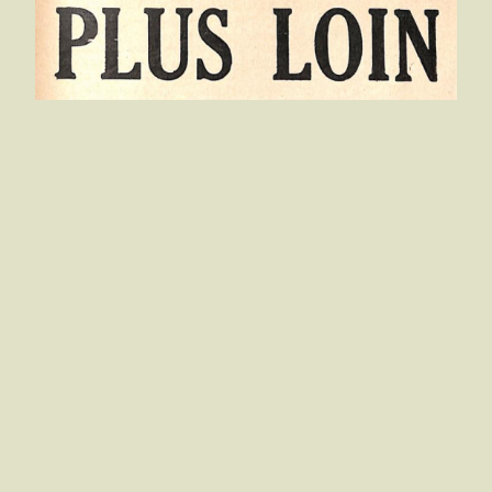
P. Jousset
La Huerta de Valence (1)
Les eaux du Turia, cap­tées par huit grandes déri­
va­tions, donnent la vie à envi­ron 10.000 hec­tares
de terre : à gauche, le canal ou Ace­quia de
Monea­da, les canaux de Tor­mos, de Mes­tal­la et
de Ras­ca­na ; sur la rive droite, les canaux de