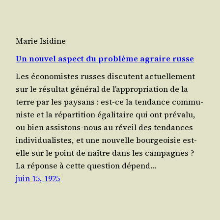
Marie Isidine
Un nouvel aspect du problème agraire russe
Les éco­no­mistes russes dis­cutent actuel­le­ment
sur le résul­tat géné­ral de l’ap­pro­pria­tion de la
terre par les pay­sans : est-ce la ten­dance com­mu­
niste et la répar­ti­tion éga­li­taire qui ont pré­va­lu,
ou bien assis­tons-nous au réveil des ten­dances
indi­vi­dua­listes, et une nou­velle bour­geoi­sie est-
elle sur le point de naître dans les cam­pagnes ?
La réponse à cette ques­tion dépend…
juin 15, 1925