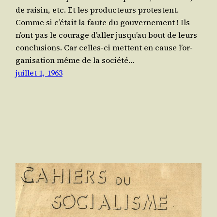
de rai­sin, etc. Et les pro­duc­teurs pro­testent.
Comme si c’é­tait la faute du gou­ver­ne­ment ! Ils
n’ont pas le cou­rage d’al­ler jus­qu’au bout de leurs
conclu­sions. Car celles-ci mettent en cause l’or­
ga­ni­sa­tion même de la socié­té…
juillet 1, 1963