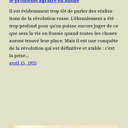
le problème agraire en Russie
Il est évi­dem­ment trop tôt de par­ler des réa­li­sa­
tions de la révo­lu­tion russe. L’é­bran­le­ment a été
trop pro­fond pour qu’on puisse encore juger de ce
que sera la vie en Rus­sie quand toutes les choses
auront trou­vé leur place. Mais il est une conquête
de la révo­lu­tion qui est défi­ni­tive et stable : c’est
la prise…
avril 15, 1925