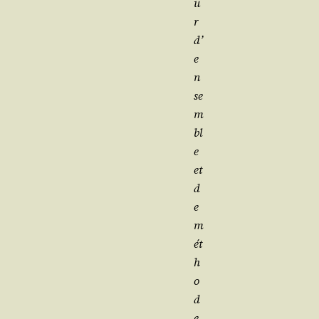
u
r
d’
e
n
se
m
bl
e
et
d
e
m
ét
h
o
d
e