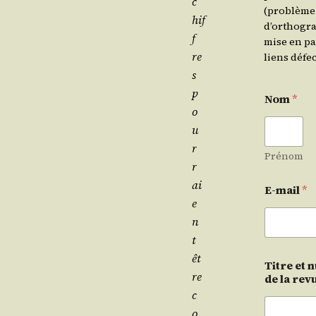
c
(problème
hif
d’orthogra
f
mise en pa
re
liens déf
s
p
Nom
*
o
u
r­
Prénom
r
ai
E-mail
*
e
n
t
êt
Titre et
re
de la rev
c
o