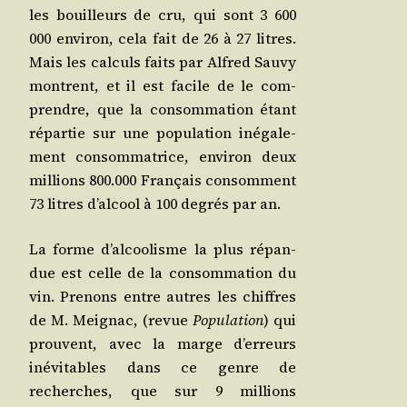
les bouilleurs de cru, qui sont 3 600
000 envi­ron, cela fait de 26 à 27 litres.
Mais les cal­culs faits par Alfred Sau­vy
montrent, et il est facile de le com­
prendre, que la consom­ma­tion étant
répar­tie sur une popu­la­tion inéga­le­
ment consom­ma­trice, envi­ron deux
mil­lions 800.000 Fran­çais consomment
73 litres d’alcool à 100 degrés par an.
La forme d’alcoolisme la plus répan­
due est celle de la consom­ma­tion du
vin. Pre­nons entre autres les chiffres
de M. Mei­gnac, (revue
Po
pula­tion
) qui
prouvent, avec la marge d’erreurs
inévi­tables dans ce genre de
recherches, que sur 9 mil­lions