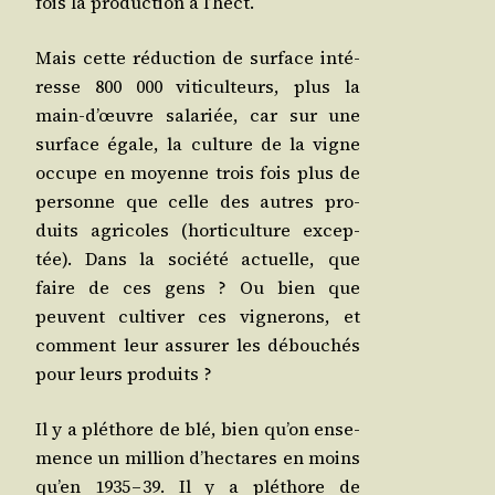
fois la pro­duc­tion à l’hect.
Mais cette réduc­tion de sur­face inté­
resse 800 000 viti­cul­teurs, plus la
main‑d’œuvre sala­riée, car sur une
sur­face égale, la culture de la vigne
occupe en moyenne trois fois plus de
per­sonne que celle des autres pro­
duits agri­coles (hor­ti­cul­ture excep­
tée). Dans la socié­té actuelle, que
faire de ces gens ? Ou bien que
peuvent culti­ver ces vigne­rons, et
com­ment leur assu­rer les débou­chés
pour leurs produits ?
Il y a plé­thore de blé, bien qu’on ense­
mence un mil­lion d’hectares en moins
qu’en 1935 – 39. Il y a plé­thore de