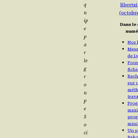
q
libertai
u
(octobre
ip
Dans l
e
numé
p
Nos 
a
Mes
r
de L
le
Pour
g
fichi
r
Rech
sur 
o
méth
u
trava
p
Pro
e
max
S
pro
min
o
Un p
ci
Bak