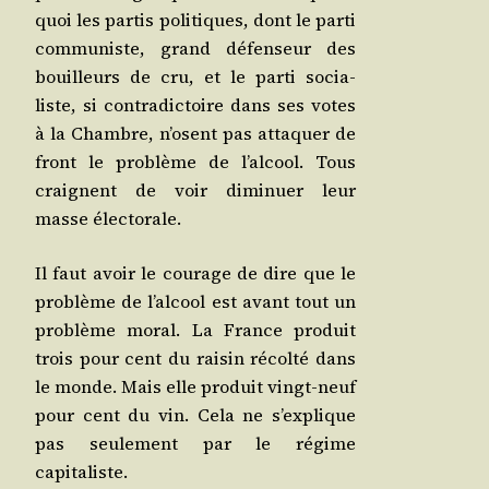
quoi les par­tis poli­tiques, dont le par­ti
com­mu­niste, grand défen­seur des
bouilleurs de cru, et le par­ti socia­
liste, si contra­dic­toire dans ses votes
à la Chambre, n’osent pas atta­quer de
front le pro­blème de l’alcool. Tous
craignent de voir dimi­nuer leur
masse électorale.
Il faut avoir le cou­rage de dire que le
pro­blème de l’alcool est avant tout un
pro­blème moral. La France pro­duit
trois pour cent du rai­sin récol­té dans
le monde. Mais elle pro­duit vingt-neuf
pour cent du vin. Cela ne s’explique
pas seule­ment par le régime
capitaliste.