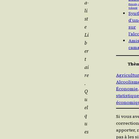
a­
Pensée, 
volonté
li
Synt
st
d’un
e
sur
l’al
Li
Amis
b
cama
er­
t
Thè
ai
re
Agricultu
Alcoolism
.
Économie
,
Q
statistiqu
u
économiq
el
q
Si vous av
u
correction
apporter, 
es
pas à les s