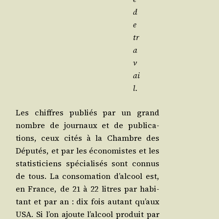
d
e
tr
a
v
ai
l.
Les chiffres publiés par un grand
nombre de jour­naux et de publi­ca­
tions, ceux cités à la Chambre des
Dépu­tés, et par les éco­no­mistes et les
sta­tis­ti­ciens spé­cia­li­sés sont connus
de tous. La conso­ma­tion d’alcool est,
en France, de 21 à 22 litres par habi­
tant et par an : dix fois autant qu’aux
USA. Si l’on ajoute l’alcool pro­duit par