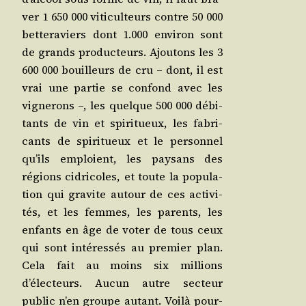
ver 1 650 000 viti­cul­teurs contre 50 000
bet­te­ra­viers dont 1.000 envi­ron sont
de grands pro­duc­teurs. Ajou­tons les 3
600 000 bouilleurs de cru – dont, il est
vrai une par­tie se confond avec les
vigne­rons –, les quelque 500 000 débi­
tants de vin et spi­ri­tueux, les fabri­
cants de spi­ri­tueux et le per­son­nel
qu’ils emploient, les pay­sans des
régions cidri­coles, et toute la popu­la­
tion qui gra­vite autour de ces acti­vi­
tés, et les femmes, les parents, les
enfants en âge de voter de tous ceux
qui sont inté­res­sés au pre­mier plan.
Cela fait au moins six mil­lions
d’électeurs. Aucun autre sec­teur
public n’en groupe autant. Voi­là pour­