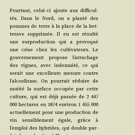
Pour­tant, celui-ci ajoute aux dif­fi­cul­
tés. Dans le Nord, on a plan­té des
pommes de terre à la place de la bet­
te­rave sup­pri­mée. Il en est résul­té
une sur­pro­duc­tion qui a pro­vo­qué
une crise chez les culti­va­teurs. Le
gou­ver­ne­ment pro­pose l’arrachage
des vignes, avec indem­ni­té, ce qui
serait une excel­lente mesure contre
l’alcoolisme. On pour­rait réduire de
moi­tié la sur­face occu­pée par cette
culture, qui est déjà pas­sée de 2 447
000 hec­tares en 1874 envi­ron 1 455 000
actuel­le­ment pour une pro­duc­tion de
vin sen­si­ble­ment égale, grâce à
l’emploi des hybrides, qui double par­