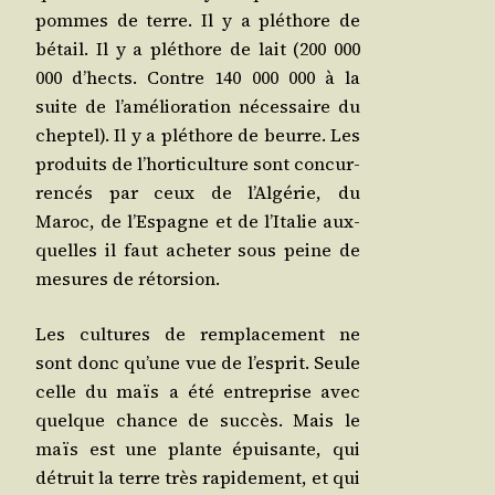
pommes de terre. Il y a plé­thore de
bétail. Il y a plé­thore de lait (200 000
000 d’hects. Contre 140 000 000 à la
suite de l’amélioration néces­saire du
chep­tel). Il y a plé­thore de beurre. Les
pro­duits de l’horticulture sont concur­
ren­cés par ceux de l’Algérie, du
Maroc, de l’Espagne et de l’Italie aux­
quelles il faut ache­ter sous peine de
mesures de rétorsion.
Les cultures de rem­pla­ce­ment ne
sont donc qu’une vue de l’esprit. Seule
celle du maïs a été entre­prise avec
quelque chance de suc­cès. Mais le
maïs est une plante épui­sante, qui
détruit la terre très rapi­de­ment, et qui