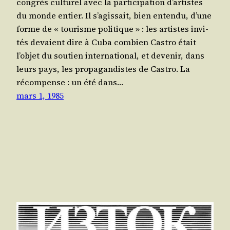
congrès cultu­rel avec la par­ti­ci­pa­tion d’ar­tistes
du monde entier. Il s’a­gis­sait, bien enten­du, d’une
forme de « tou­risme poli­tique » : les artistes invi­
tés devaient dire à Cuba com­bien Cas­tro était
l’ob­jet du sou­tien inter­na­tio­nal, et deve­nir, dans
leurs pays, les pro­pa­gan­distes de Cas­tro. La
récom­pense : un été dans…
mars 1, 1985