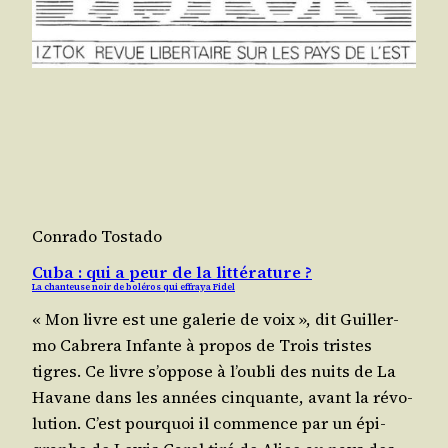
Conrado Tostado
Cuba : qui a peur de la littérature ?
La chanteuse noir de boléros qui effraya Fidel
« Mon livre est une gale­rie de voix », dit Guiller­
mo Cabre­ra Infante à pro­pos de Trois tristes
tigres. Ce livre s’op­pose à l’ou­bli des nuits de La
Havane dans les années cin­quante, avant la révo­
lu­tion. C’est pour­quoi il com­mence par un épi­