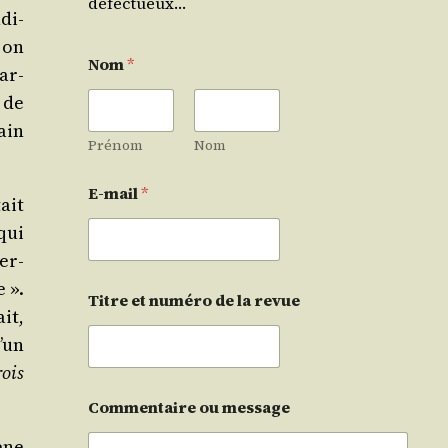
défectueux…
di­
, on
Nom
*
gar­
 de
ain
Prénom
Nom
E-mail
*
tait
qui
per­
e ».
Titre et numéro de la revue
ait,
’un
rois
Commentaire ou message
ène