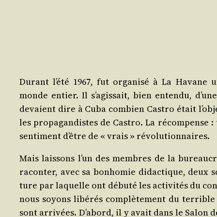
Durant l’é­té 1967, fut orga­ni­sé à La Havane un 
monde entier. Il s’a­gis­sait, bien enten­du, d’un
devaient dire à Cuba com­bien Cas­tro était l’ob­je
les pro­pa­gan­distes de Cas­tro. La récom­pense :
sen­ti­ment d’être de « vrais » révolutionnaires.
Mais lais­sons l’un des membres de la bureau­cra­t
racon­ter, avec sa bon­ho­mie didac­tique, deux 
ture par laquelle ont débu­té les acti­vi­tés du co
nous soyons libé­rés com­plè­te­ment du ter­ribl
sont arri­vées. D’a­bord, il y avait dans le Salon