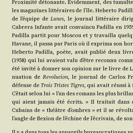
Proxi­mi­té déto­nante. Évi­dem­ment, des tumul
les maga­zines lit­té­raires de l’île. Heber­to Padill
de l’é­quipe de
Lunes
, le jour­nal lit­té­raire di
Cabre­ra Infante avait convain­cu Padilla en 1959
Padilla par­tit pour Mos­cou et y tra­vailla que
Havane, il pas­sa par Paris où il expri­ma son hor­
Heber­to Padilla, poète, avait publié deux liv
(1958) qui lui avaient valu d’être recon­nu comme
été invi­té à don­ner son opi­nion sur le livre de Li
nua­tion de
Revo­lu­cion
, le jour­nal de Car­los Fr
défense de
Trois Tristes Tigres
, qui avait réus­si 
C’é­tait selon lui « l’un des romans les plus brill
qui aient jamais été écrits. » Il trai­tait dans 
Cubains de « théâtre d’ombres » et il se révol­tai
l’angle de flexion de l’é­chine de l’é­cri­vain, de
Il y a dans tous les appa­reils bureau­cra­tiques 