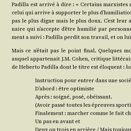
Padilla est arri­vé à dire : « Cer­tains mar­xistes 
celui qui arrive à sup­por­ter le plus d’hu­mi­lia­ti
pas le plus digne mais le plus doux. C’est leur af
naire qui n’ac­cepte d’être humi­lié par per­sonn
ment a sui­vi : Padilla per­dit son tra­vail, et on lui
Mais ce n’é­tait pas le point final. Quelques mo
auquel appar­te­nait J.M. Cohen, cri­tique lit­té­
de Heber­to Padilla dont le titre est élo­quent :
ho
Ins­truc­tion pour entrer dans une socié
D’a­bord : être optimiste
Après : soi­gné, posé, obéissant.
(Avoir pas­sé toutes les épreuves sport
Fina­le­ment : mar­cher comme le fait
Un pas en avant et
Deux ou trois en arrière,/ Mais tou­jou