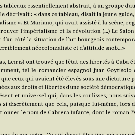
tableaux essen­tiel­le­ment abs­trait, à un groupe d’au­
lle décri­vait : « dans ce tableau, disait la jeune guide
a­lisme ». Et Maria­no, qui avait assis­té à la scène, re
­ver l’im­pé­ria­lisme et la révo­lu­tion (…) Le Salon
’un côté la situa­tion de l’art bour­geois contem­po­r
­ri­ble­ment néo­co­lo­nia­liste et d’at­ti­tude snob…»
s, Lei­ris) ont trou­vé que l’é­tat des liber­tés à Cuba é
em­ment, tel le roman­cier espa­gnol Juan Goy­ti­so­lo 
, que ceux qui avaient été éle­vés sous une dic­ta­ture 
ées aux droits et liber­tés d’une socié­té démo­cra­tiqu
­sent et uni­ver­sel qui, dans les cou­lisses, nous sui­v
s si dis­crè­te­ment que cela, puisque lui-même, lors d
men­tion­ner le nom de Cabre­ra Infante, dont le roman
T
ens de nos actes. Ce qui devait être une mise en sc