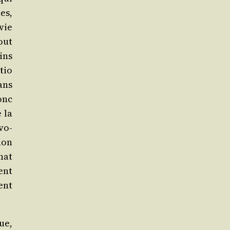
es,
­vie
out
ains
­tio
ans
onc
 la
évo­
 non
hat
ment
ent
ue,