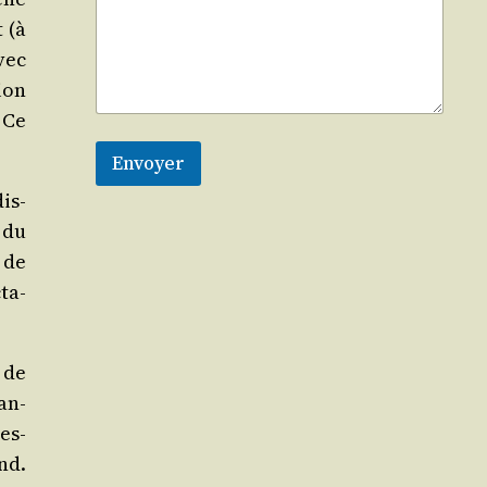
t (à
avec
ion
 Ce
Envoyer
dis­
e du
é de
­ta­
de
an­
res­
nd.