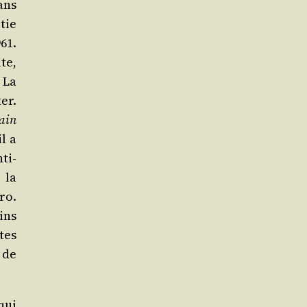
ans
­tie
961.
te,
 La
ter.
ain
l a
nti­
t la
tro.
ains
tes
 de
 qui