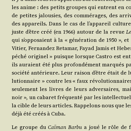
les anime : des petits groupes qui entrent en col
de petites jalou­sies, des com­mé­rages, des arri­
des appa­reils. Dans le cas de l’ap­pa­reil cultu
juste d’être créé (en 1966) autour de la revue
Le
qui s’op­po­saient à la « géné­ra­tion de 1950 », e
Vitier, Fer­nan­dez Reta­mar, Fayad Jamis et Heber
péché ori­gi­nel » puisque lorsque Cas­tro est en
ils auraient été plus pro­fon­dé­ment mar­qués pa
socié­té anté­rieure. Leur rai­son d’être était de 
lu­tion­naire » contre les « faux révo­lu­tion­naire
seule­ment les livres de leurs adver­saires, mais
noir », un caba­ret fré­quen­té par les intel­lec­t
la cible de leurs articles. Rap­pe­lons-nous que 
déjà été créés à Cuba.
Le groupe du
Caï­man Bar­bu
a joué le rôle de f