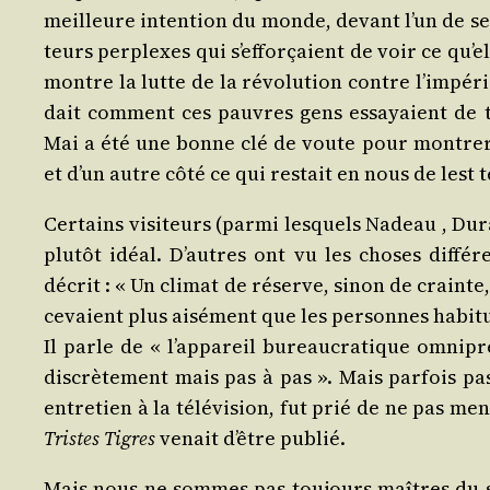
meilleure inten­tion du monde, devant l’un de ses 
teurs per­plexes qui s’ef­for­çaient de voir ce qu’e
montre la lutte de la révo­lu­tion contre l’im­pé­ri
dait com­ment ces pauvres gens essayaient de trou
Mai a été une bonne clé de voute pour mon­trer d
et d’un autre côté ce qui res­tait en nous de lest ter
Cer­tains visi­teurs (par­mi les­quels Nadeau , Dura
plu­tôt idéal. D’autres ont vu les choses dif­fé­r
décrit : « Un cli­mat de réserve, sinon de crainte
ce­vaient plus aisé­ment que les per­sonnes habi­tu
Il parle de « l’ap­pa­reil bureau­cra­tique omni­pré
dis­crè­te­ment mais pas à pas ». Mais par­fois pa
entre­tien à la télé­vi­sion, fut prié de ne pas 
Tristes Tigres
venait d’être publié.
Mais nous ne sommes pas tou­jours maîtres du s