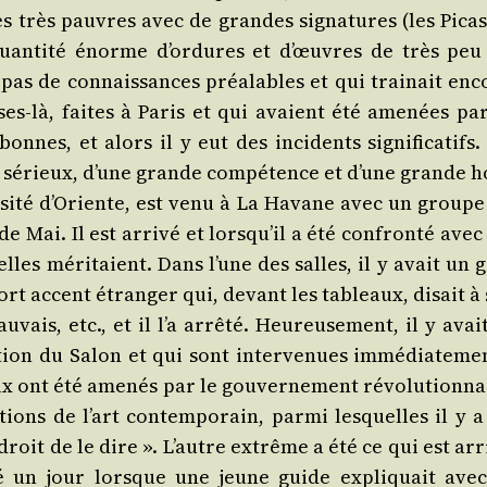
s très pauvres avec de grandes signa­tures (les Picas­
uan­ti­té énorme d’or­dures et d’œuvres de très peu
t pas de connais­sances préa­lables et qui trai­nait enc
hoses-là, faites à Paris et qui avaient été ame­nées par
onnes, et alors il y eut des inci­dents signi­fi­ca­tifs
rès sérieux, d’une grande com­pé­tence et d’une grande h
­ver­si­té d’O­riente, est venu à La Havane avec un group
e Mai. Il est arri­vé et lors­qu’il a été confron­té avec
elles méri­taient. Dans l’une des salles, il y avait un 
fort accent étran­ger qui, devant les tableaux, disait à
­vais, etc., et il l’a arrê­té. Heu­reu­se­ment, il y avai
c­tion du Salon et qui sont inter­ve­nues immé­dia­te­me
ux ont été ame­nés par le gou­ver­ne­ment révo­lu­tion­n
ons de l’art contem­po­rain, par­mi les­quelles il y a
droit de le dire ». L’autre extrême a été ce qui est arr
né un jour lorsque une jeune guide expli­quait avec