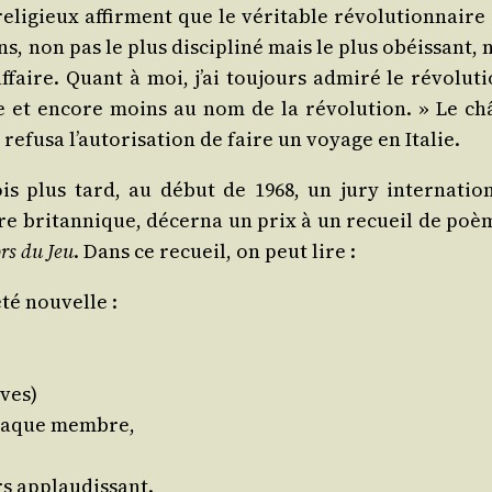
reli­gieux affirment que le véri­table révo­lu­tion­naire
ons, non pas le plus dis­ci­pli­né mais le plus obéis­sant,
faire. Quant à moi, j’ai tou­jours admi­ré le révo­lu­ti
e et encore moins au nom de la révo­lu­tion. » Le châ­
 refu­sa l’au­to­ri­sa­tion de faire un voyage en Italie.
is plus tard, au début de 1968, un jury inter­na­tio­n
raire bri­tan­nique, décer­na un prix à un recueil de po
rs du Jeu
. Dans ce recueil, on peut lire :
­té nouvelle :
ives)
 chaque membre,
rs applaudissant.