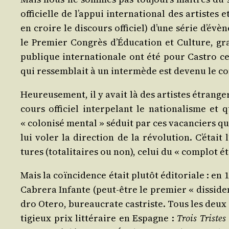
offi­cielle de l’ap­pui inter­na­tio­nal des artistes
en croire le dis­cours offi­ciel) d’une série d’é­v
le Pre­mier Congrès d’É­du­ca­tion et Culture, gr
publique inter­na­tio­nale ont été pour Cas­tro c
qui res­sem­blait à un inter­mède est deve­nu le 
Heu­reu­se­ment, il y avait là des artistes étran­g
cours offi­ciel inter­pe­lant le natio­na­lisme et 
« colo­ni­sé men­tal » séduit par ces vacan­ciers q
lui voler la direc­tion de la révo­lu­tion. C’é­tait
tures (tota­li­taires ou non), celui du « com­plot é
Mais la coïn­ci­dence était plu­tôt édi­to­riale : e
Cabre­ra Infante (peut-être le pre­mier « dis­si­de
dro Ote­ro, bureau­crate cas­triste. Tous les deux 
ti­gieux prix lit­té­raire en Espagne :
Trois Tristes