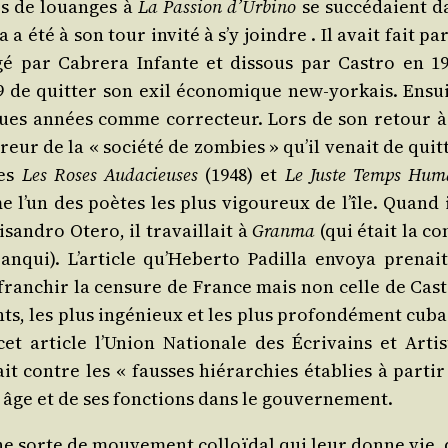
tes de louanges à
La Pas­sion d’Ur­bi­no
se suc­cé­daient d
a a été à son tour invi­té à s’y joindre . Il avait fait par
ri­gé par Cabre­ra Infante et dis­sous par Cas­tro en 1
 de quit­ter son exil éco­no­mique new-yor­kais. Ensui
lques années comme cor­rec­teur. Lors de son retour à
reur de la « socié­té de zom­bies » qu’il venait de quit­
res
Les Roses Auda­cieuses
(1948) et
Le Juste Temps Hum
 l’un des poètes les plus vigou­reux de l’île. Quand i
san­dro Ote­ro, il tra­vaillait à
Gran­ma
(qui était la co
an­qui). L’ar­ticle qu’­He­ber­to Padilla envoya pre­nai
à fran­chir la cen­sure de France mais non celle de Cas­
ants, les plus ingé­nieux et les plus pro­fon­dé­ment cub
cet article l’U­nion Natio­nale des Écri­vains et Artis
t contre les « fausses hié­rar­chies éta­blies à par­tir
 son âge et de ses fonc­tions dans le gouvernement.
une sorte de mou­ve­ment col­loï­dal qui leur donne vie,