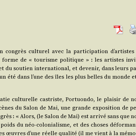
congrès cultu­rel avec la par­ti­ci­pa­tion d’ar­tistes
e forme de « tou­risme poli­tique » : les artistes invi­
t du sou­tien inter­na­tio­nal, et deve­nir, dans leurs p
 un été dans l’une des îles les plus belles du monde et
ie cultu­relle cas­triste, Por­tuon­do, le plai­sir de n
scènes du Salon de Mai, une grande expo­si­tion de pe
ngrès : « Alors, (le Salon de Mai) est arri­vé sans que 
e poids du néo-colo­nia­lisme, et des choses défor­man
 des œuvres d’une réelle qua­li­té (il me vient à la mém