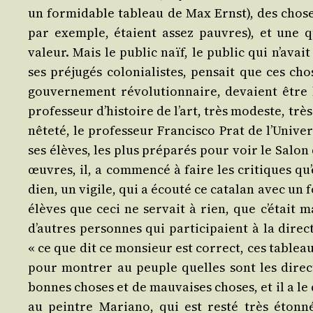
un for­mi­dable tableau de Max Ernst), des chose
par exemple, étaient assez pauvres), et une q
valeur. Mais le public naïf, le public qui n’a­vai
ses pré­ju­gés colo­nia­listes, pen­sait que ces c
gou­ver­ne­ment révo­lu­tion­naire, devaient être b
pro­fes­seur d’his­toire de l’art, très modeste, t
nê­te­té, le pro­fes­seur Fran­cis­co Prat de l’U­ni
ses élèves, les plus pré­pa­rés pour voir le Salon d
œuvres, il, a com­men­cé à faire les cri­tiques qu’
dien, un vigile, qui a écou­té ce cata­lan avec un 
élèves que ceci ne ser­vait à rien, que c’é­tait mau
d’autres per­sonnes qui par­ti­ci­paient à la dire
« ce que dit ce mon­sieur est cor­rect, ces tablea
pour mon­trer au peuple quelles sont les direc­ti
bonnes choses et de mau­vaises choses, et il a le 
au peintre Maria­no, qui est res­té très éton­