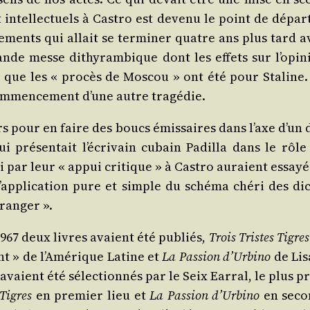
 et intel­lec­tuels à Cas­tro est deve­nu le point de dépar
è­ne­ments qui allait se ter­mi­ner quatre ans plus tard 
ande messe dithy­ram­bique dont les effets sur l’o­pi­n
e que les « pro­cès de Mos­cou » ont été pour Sta­line.
com­men­ce­ment d’une autre tragédie.
ers pour en faire des boucs émis­saires dans l’axe d’un 
qui pré­sen­tait l’é­cri­vain cubain Padilla dans le rôl
ui par leur « appui cri­tique » à Cas­tro auraient essay
 l’ap­pli­ca­tion pure et simple du sché­ma ché­ri des dic
tranger ».
n 1967 deux livres avaient été publiés,
Trois Tristes Tigres
nt » de l’A­mé­rique Latine et
La Pas­sion d’Ur­bi­no
de Lis
avaient été sélec­tion­nés par le Seix Ear­ral, le plus p
 Tigres
en pre­mier lieu et
La Pas­sion d’Ur­bi­no
en seco