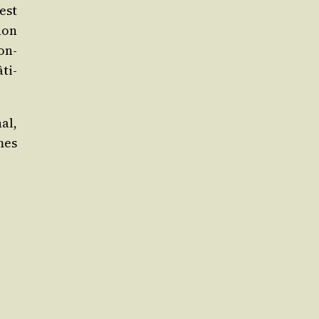
 est
 non
on­
ti­
al,
èmes