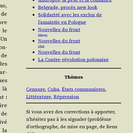
so,
Belgrade, procès new look
 de
Solidarité avec les exclus de
ore
l’amnistie en Pologne
Nouvelles du front
 le
Pologne
. Un
Nouvelles du front
on­
URSS
Nouvelles du front
e de
La Contre-révolution polonaise
 les
gar­
Thèmes
 ses
t là
Censure
, 
Cuba
, 
États communistes
, 
nt :
Littérature
, 
Répression
aire
Si vous avez des corrections à apporter,
 de
n’hésitez pas à les signaler (problème
i­vé
d’orthographe, de mise en page, de liens
 la