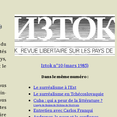
 du
tés
ays,
Iztok n°10 (mars 1985)
 le
Dans le même numéro :
ous
Le surréalisme à l’Est
in­
Le surréalisme en Tchécoslovaquie
nous
Cuba : qui a peur de la littérature ?
L’angle de flexion de l’échine de l’écrivain
tes
Entretien avec Carlos Franqui
oire
Andropov, la peur et la confiance