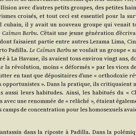
­li­sion avec d’autres petits groupes, des petites hain
vismes croi­sés, et tout ceci est essen­tiel pour la sur
­rel cubain, il y avait un nou­veau groupe qui venait t
 Caï­man Bar­bu
. C’é­tait une jeune géné­ra­tion d’é­cri­v
t dont fai­saient par­tie entre autres Leza­ma Lima, Cin
­to Padilla.
Le Caï­man Bar­bu
se vou­lait un groupe « s
tré à La Havane, ils avaient tous envi­ron vingt ans, d
r la révo­lu­tion, moins « défor­més » par les vices de
lut­ter en tant que dépo­si­taires d’une « ortho­doxie r
s oppor­tu­nistes ». Dans la pra­tique, ils cri­ti­quaient
 aus­si leurs habi­tudes. Ain­si, les habi­tués du « C
uels avec une renom­mée de « relâ­ché », étaient éga­le­
les camps de concen­tra­tion pour les homo­sexuels avai
an­tas­sin dans la riposte à Padilla. Dans la polé­miq