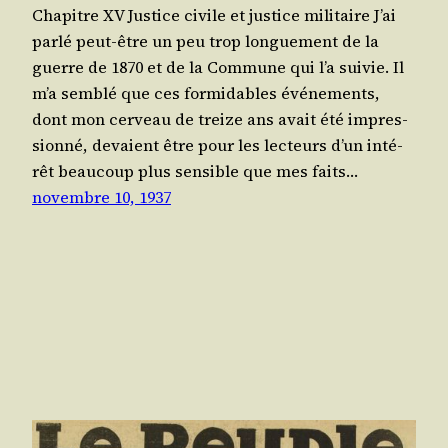
Chapitre XV Justice civile et justice militaire J’ai
par­lé peut-être un peu trop lon­gue­ment de la
guerre de 1870 et de la Com­mune qui l’a sui­vie. Il
m’a sem­blé que ces for­mi­dables évé­ne­ments,
dont mon cer­veau de treize ans avait été impres­
sion­né, devaient être pour les lec­teurs d’un inté­
rêt beau­coup plus sen­sible que mes faits…
novembre 10, 1937