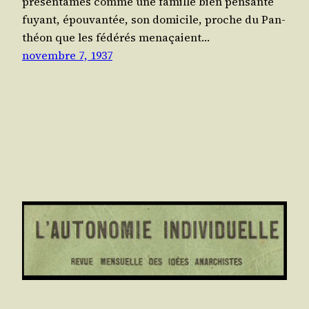
pré­sen­tâmes comme une famille bien pen­sante
fuyant, épou­van­tée, son domi­cile, proche du Pan­
théon que les fédé­rés mena­çaient…
novembre 7, 1937