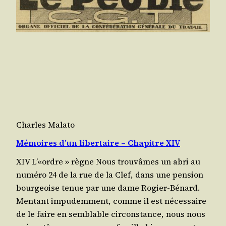
Charles Malato
Mémoires d’un libertaire – Chapitre XIV
XIV L’«ordre » règne Nous trou­vâmes un abri au
numé­ro 24 de la rue de la Clef, dans une pen­sion
bour­geoise tenue par une dame Rogier-Bénard.
Men­tant impu­dem­ment, comme il est néces­saire
de le faire en sem­blable cir­cons­tance, nous nous