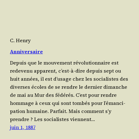
C. Henry
Anniversaire
Depuis que le mou­ve­ment révo­lu­tion­naire est
rede­ve­nu appa­rent, c’est-à-dire depuis sept ou
huit années, il est d’u­sage chez les socia­listes des
diverses écoles de se rendre le der­nier dimanche
de mai au Mur des fédé­rés. C’est pour rendre
hom­mage à ceux qui sont tom­bés pour l’é­man­ci­
pa­tion humaine. Par­fait. Mais com­ment s’y
prendre ? Les socia­listes viennent…
juin 1, 1887