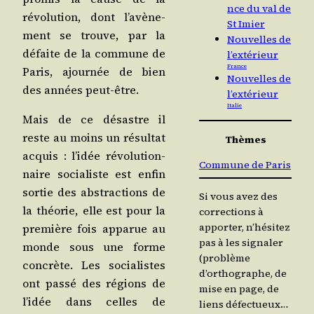
nce du val de
révo­lu­tion, dont l’a­vè­ne­
St Imier
ment se trouve, par la
Nouvelles de
défaite de la com­mune de
l’extérieur
France
Paris, ajour­née de bien
Nouvelles de
des années peut-être.
l’extérieur
Italie
Mais de ce désastre il
reste au moins un résul­tat
Thèmes
acquis : l’i­dée révo­lu­tion­
Commune de Paris
naire socia­liste est enfin
sor­tie des abs­trac­tions de
Si vous avez des
la théo­rie, elle est pour la
corrections à
apporter, n’hésitez
pre­mière fois appa­rue au
pas à les signaler
monde sous une forme
(problème
concrète. Les socia­listes
d’orthographe, de
ont pas­sé des régions de
mise en page, de
l’i­dée dans celles de
liens défectueux…