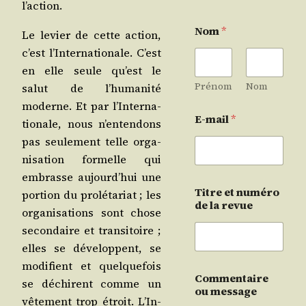
l’action.
Nom
*
Le levier de cette action,
c’est l’In­ter­na­tio­nale. C’est
en elle seule qu’est le
Prénom
Nom
salut de l’hu­ma­ni­té
moderne. Et par l’In­ter­na­
E-mail
*
tio­nale, nous n’en­ten­dons
pas seule­ment telle orga­
ni­sa­tion for­melle qui
embrasse aujourd’­hui une
Titre et numéro
por­tion du pro­lé­ta­riat ; les
de la revue
orga­ni­sa­tions sont chose
secon­daire et tran­si­toire ;
elles se déve­loppent, se
modi­fient et quel­que­fois
Commentaire
se déchirent comme un
ou message
vête­ment trop étroit. L’In­