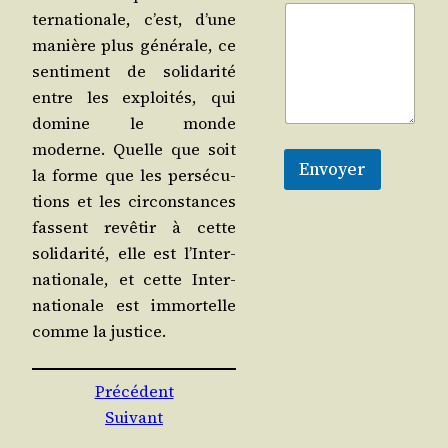
ter­na­tio­nale, c’est, d’une
manière plus géné­rale, ce
sen­ti­ment de soli­da­ri­té
entre les exploi­tés, qui
domine le monde
moderne. Quelle que soit
Envoyer
la forme que les per­sé­cu­
tions et les cir­cons­tances
fassent revê­tir à cette
soli­da­ri­té, elle est l’In­ter­
na­tio­nale, et cette Inter­
na­tio­nale est immor­telle
comme la justice.
Précédent
Suivant