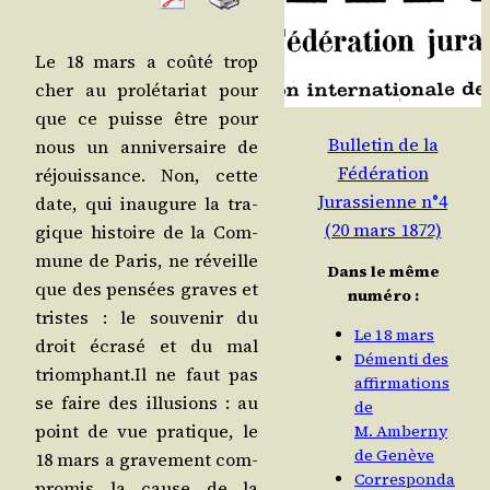
Le 18 mars a coû­té trop
cher au pro­lé­ta­riat pour
que ce puisse être pour
Bulletin de la
nous un anni­ver­saire de
Fédération
réjouis­sance. Non, cette
Jurassienne n°4
date, qui inau­gure la tra­
(20 mars 1872)
gique his­toire de la Com­
mune de Paris, ne réveille
Dans le même
que des pen­sées graves et
numéro :
tristes : le sou­ve­nir du
Le 18 mars
droit écra­sé et du mal
Démenti des
triomphant.Il ne faut pas
affirmations
se faire des illu­sions : au
de
point de vue pra­tique, le
M. Amberny
de Genève
18 mars a gra­ve­ment com­
Corresponda
pro­mis la cause de la