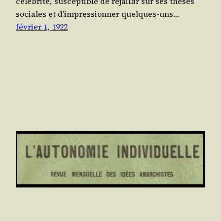
célé­bri­té, sus­cep­tible de rejaillir sur ses thèses
sociales et d’im­pres­sion­ner quelques-uns…
février 1, 1922