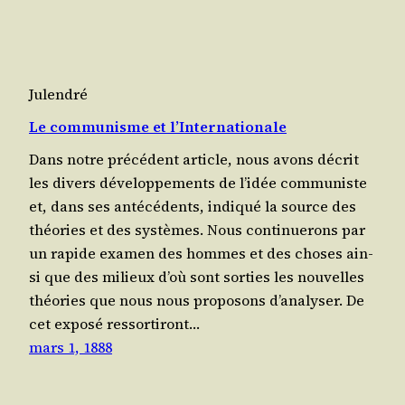
Julendré
Le communisme et l’Internationale
Dans notre pré­cé­dent article, nous avons décrit
les divers déve­lop­pe­ments de l’i­dée com­mu­niste
et, dans ses anté­cé­dents, indi­qué la source des
théo­ries et des sys­tèmes. Nous conti­nue­rons par
un rapide exa­men des hommes et des choses ain­
si que des milieux d’où sont sor­ties les nou­velles
théo­ries que nous nous pro­po­sons d’a­na­ly­ser. De
cet expo­sé res­sor­ti­ront…
mars 1, 1888