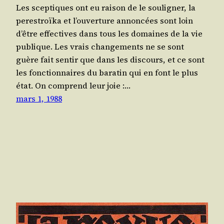
Les scep­tiques ont eu rai­son de le sou­li­gner, la
per­es­troï­ka et l’ou­ver­ture annon­cées sont loin
d’être effec­tives dans tous les domaines de la vie
publique. Les vrais chan­ge­ments ne se sont
guère fait sen­tir que dans les dis­cours, et ce sont
les fonc­tion­naires du bara­tin qui en font le plus
état. On com­prend leur joie :…
mars 1, 1988