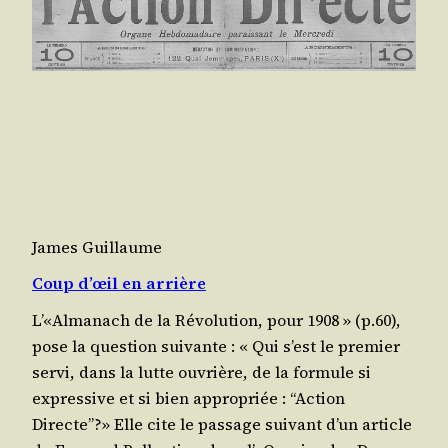
James Guillaume
Coup d’œil en arrière
L’«Almanach de la Révo­lu­tion, pour 1908 » (p.60),
pose la ques­tion sui­vante : « Qui s’est le pre­mier
ser­vi, dans la lutte ouvrière, de la for­mule si
expres­sive et si bien appro­priée : “Action
Directe”?» Elle cite le pas­sage sui­vant d’un article