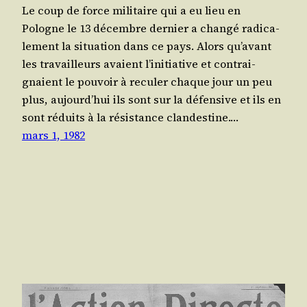
Le coup de force mili­taire qui a eu lieu en
Pologne le 13 décembre der­nier a chan­gé radi­ca­
le­ment la situa­tion dans ce pays. Alors qu’a­vant
les tra­vailleurs avaient l’i­ni­tia­tive et contrai­
gnaient le pou­voir à recu­ler chaque jour un peu
plus, aujourd’­hui ils sont sur la défen­sive et ils en
sont réduits à la résis­tance clan­des­tine.…
mars 1, 1982