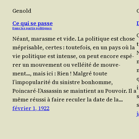
Genold
Ce qui se passe
Dans les partis politiques
Néant, marasme et vide. La poli­tique est chose
mépri­sable, certes : tou­te­fois, en un pays où la
vie poli­tique est intense, on peut encore espé­
rer un mou­ve­ment ou vel­léi­té de mou­ve­
m
ment…, mais ici : Rien ! Mal­gré toute
q
l’impopularité du sinistre bon­homme,
i
Poincaré‑l’Assassin se main­tient au Pou­voir. Il a
s
même réus­si à faire recu­ler la date de la…
s
février 1, 1922
j