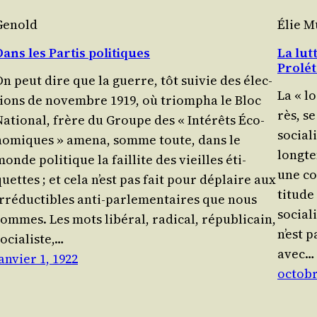
Genold
Élie 
Dans les Partis politiques
La lutt
Prolét
On peut dire que la guerre, tôt sui­vie des élec­
La « lo
tions de novembre 1919, où triom­pha le Bloc
rès, se
Natio­nal, frère du Groupe des « Inté­rêts Éco­
socia­l
no­miques » ame­na, somme toute, dans le
long­te
onde poli­tique la faillite des vieilles éti­
une con
uettes ; et cela n’est pas fait pour déplaire aux
ti­tude
rré­duc­tibles anti-par­le­men­taires que nous
socia­l
ommes. Les mots libé­ral, radi­cal, répu­bli­cain,
n’est p
ocia­liste,…
avec…
anvier 1, 1922
octobr