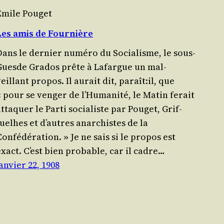
Émile Pouget
Les amis de Fournière
Dans le der­nier numé­ro du Socia­lisme, le sous-
Guesde Gra­dos prête à Lafargue un mal­
eillant pro­pos. Il aurait dit, paraît:il, que
 pour se ven­ger de l’Huma­ni­té, le Matin ferait
tta­quer le Par­ti socia­liste par Pou­get, Grif­
uelhes et d’autres anar­chistes de la
onfédération. » Je ne sais si le pro­pos est
exact. C’est bien pro­bable, car il cadre…
anvier 22, 1908