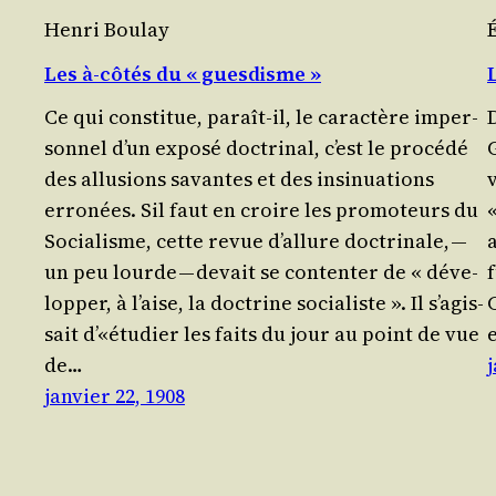
Henri Boulay
Les à‑côtés du « guesdisme »
Ce qui consti­tue, paraît-il, le carac­tère imper­
son­nel d’un expo­sé doc­tri­nal, c’est le pro­cé­dé
des allu­sions savantes et des insi­nua­tions
v
erro­nées. Sil faut en croire les pro­mo­teurs du
«
Socia­lisme, cette revue d’al­lure doc­tri­nale, —
a
un peu lourde — devait se conten­ter de « déve­
f
lop­per, à l’aise, la doc­trine socia­liste ». Il s’a­gis­
C
sait d’«étudier les faits du jour au point de vue
de…
j
janvier 22, 1908