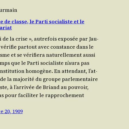
Murmain
e de classe, le Parti socialiste et le
ariat
i de la crise », autre­fois expo­sée par Jau­
 véri­fie par­tout avec constance dans le
isme et se véri­fie­ra natu­rel­le­ment aus­si
mps que le Par­ti socia­liste n’au­ra pas
sti­tu­tion homo­gène. En atten­dant, l’at­
 de la majo­ri­té du groupe par­le­men­taire
iste, à l’ar­ri­vée de Briand au pou­voir,
as pour faci­li­ter le rap­pro­che­ment
e 20, 1909